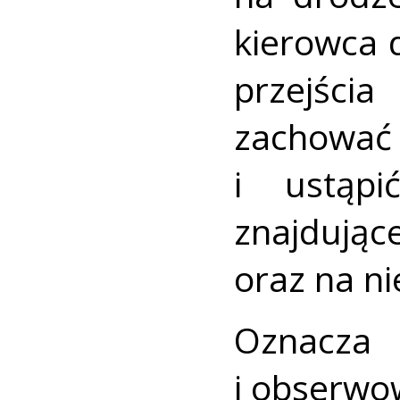
kierowca 
przejśc
zachowa
i ustąpi
znajdu
oraz na n
Oznacza
i obserwo