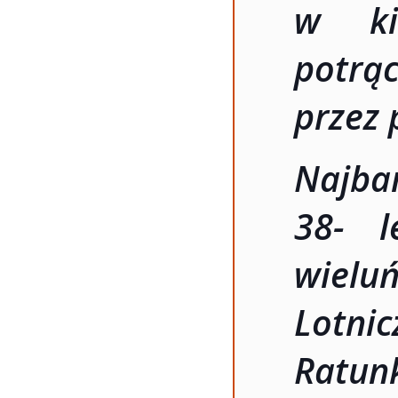
w ki
potrąc
przez 
Najbar
38- l
wielu
Lot
Ratun