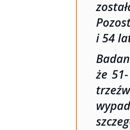
zosta
Pozos
i 54 la
Bada
że 51-
trzeź
wypa
szcz