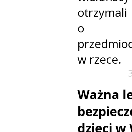
otrzyma
o nie
przedmio
w rzece.
Ważna le
bezpiecz
dzieci w