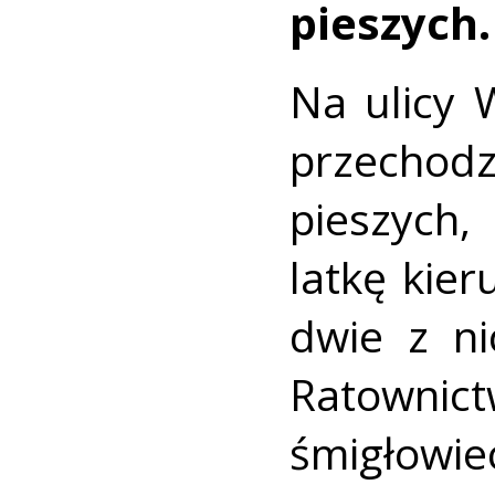
pieszych.
Na ulicy 
przechod
pieszych,
latkę kie
dwie z ni
Ratownic
śmigłow