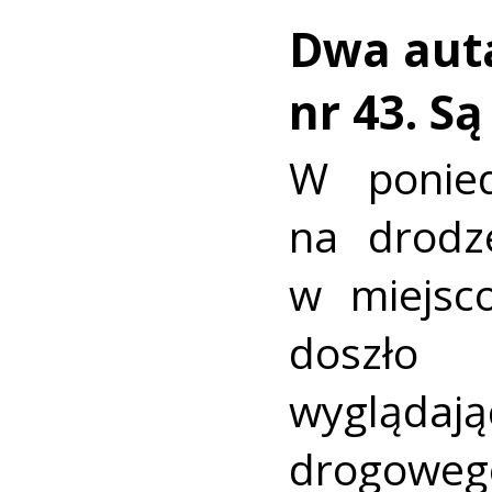
Dwa auta
nr 43. S
W ponied
na drodz
w miejsc
doszło
wyglądaj
drogoweg