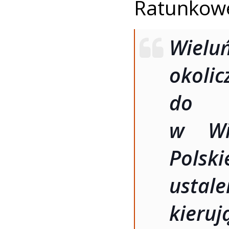
Ratunkow
Wielu
okolic
do k
w Wi
Polski
ustal
kieru