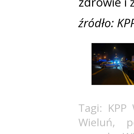
zdrowie i 
źródło: KP
Tagi:
KPP 
Wieluń
,
p