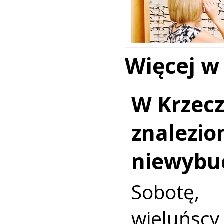
Więcej w
W Krzec
znalezio
niewybu
Sobotę
wieluńs