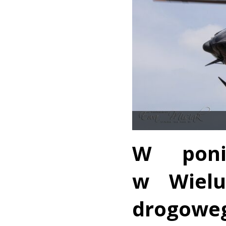
W ponie
w Wielu
drogow