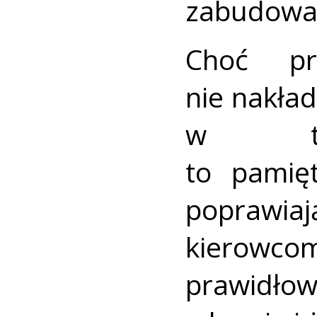
zabudowa
Choć pr
nie nakła
w ter
to pamię
poprawi
kierowco
prawidłow