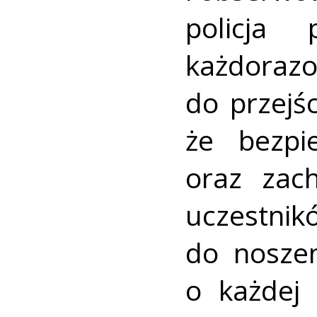
policja
każdora
do przejśc
że bezpi
oraz zac
uczest
do nosze
o każdej 