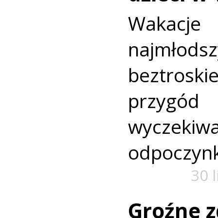
Wakac
najmło
beztroski
przyg
wyczekiw
odpoczyn
30 
Groźne z