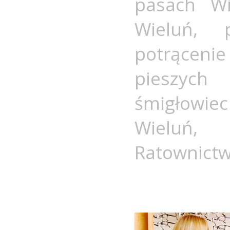
pasach Wi
Wieluń
,
potrąceni
pieszych 
śmigłowie
Wieluń
Ratownict