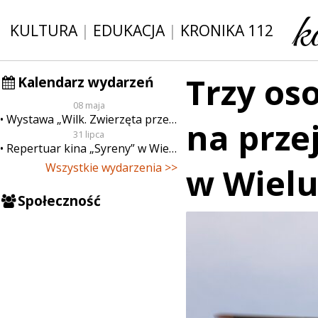
KULTURA
|
EDUKACJA
|
KRONIKA 112
Trzy os
Kalendarz wydarzeń
08 maja
Wystawa „Wilk. Zwierzęta przeklęte”
na przej
31 lipca
Repertuar kina „Syreny” w Wieluniu w dn. od 31 lipca do 6 sierpnia
Wszystkie wydarzenia >>
w Wielu
Społeczność