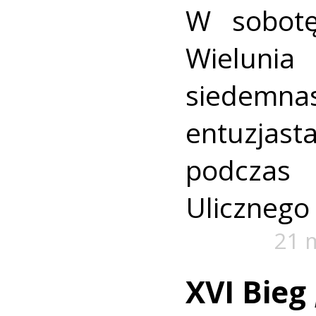
W sobotę
Wielu
siedemna
entuzja
podczas
Ulicznego 
21 
XVI Bieg