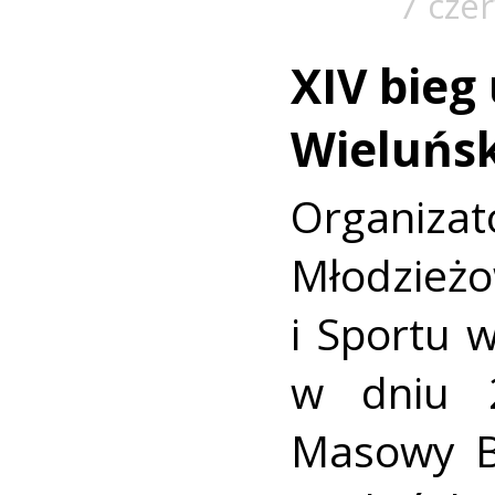
7 cze
XIV bieg 
Wieluńsk
Organiz
Młodzież
i Sportu w
w dniu 
Masowy Bi