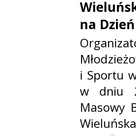
Wieluńsk
na Dzień
Organiz
Młodzież
i Sportu w
w dniu 
Masowy Bi
Wieluńska