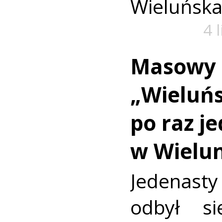
Wieluńska
4 
Masowy B
„Wieluńs
po raz j
w Wielu
Jedenasty 
odbył s