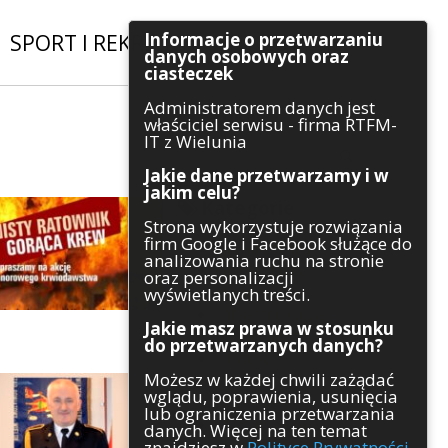
Informacje o przetwarzaniu
SPORT I REKREACJA
|
INWESTYCJE
danych osobowych oraz
ciasteczek
Administratorem danych jest
Szukaj
właściciel serwisu - firma RTFM-
IT z Wielunia
Jakie dane przetwarzamy i w
jakim celu?
Kategorie
Strona wykorzystuje rozwiązania
firm Google i Facebook służące do
Architektura
analizowania ruchu na stronie
Gospodarka
oraz personalizacji
Handel
wyświetlanych treści.
Infrastruktura
Jakie masz prawa w stosunku
Komunikaty
do przetwarzanych danych?
Kultura
Możesz w każdej chwili zażądać
Polityka
wglądu, poprawienia, usunięcia
Pozostałe
lub ograniczenia przetwarzania
Psychologia
danych. Więcej na ten temat
Rolnictwo
znajdziesz w
Polityce Prywatności