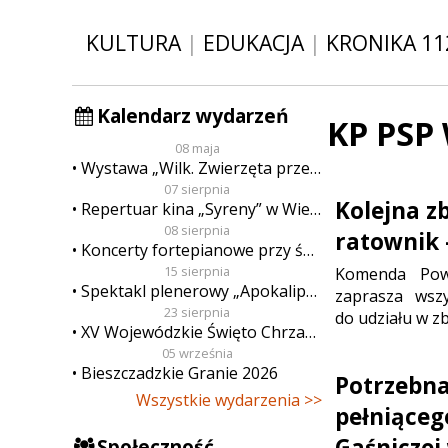
KULTURA
|
EDUKACJA
|
KRONIKA 11
Kalendarz wydarzeń
KP PSP 
08 maja
Wystawa „Wilk. Zwierzęta przeklęte”
07 sierpnia
Kolejna z
Repertuar kina „Syreny” w Wieluniu w dn. od 7 do 13 sierpnia
08 sierpnia
ratownik 
Koncerty fortepianowe przy świecach
15 sierpnia
Komenda Powi
Spektakl plenerowy „Apokalipsa”
zaprasza wsz
23 sierpnia
do udziału w zb
XV Wojewódzkie Święto Chrzanu
05 września
Bieszczadzkie Granie 2026
Potrzebna
Wszystkie wydarzenia >>
pełniąceg
Gaśniczej
Społeczność