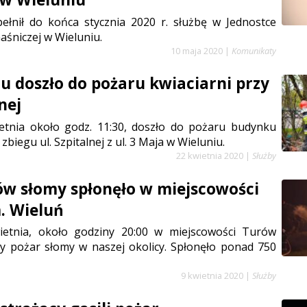
pełnił do końca stycznia 2020 r. służbę w Jednostce
aśniczej w Wieluniu.
10 maja 2020
|
Komunikaty
u doszło do pożaru kwiaciarni przy
lnej
ietnia około godz. 11:30, doszło do pożaru budynku
 zbiegu ul. Szpitalnej z ul. 3 Maja w Wieluniu.
22 kwietnia 2020
|
Służby
ów słomy spłonęło w miejscowości
. Wieluń
ietnia, około godziny 20:00 w miejscowości Turów
y pożar słomy w naszej okolicy. Spłonęło ponad 750
9 kwietnia 2020
|
Służby