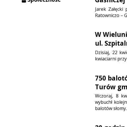
Jarek Załęcki 
Ratowniczo – G
W Wieluni
ul. Szpita
Dzisiaj, 22 kw
kwiaciarni przy
750 balot
Turów gm
Wczoraj, 8 kw
wybuchł kolejn
balotów słomy.