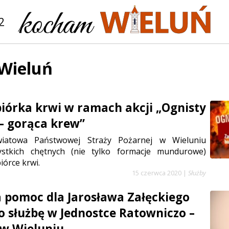
2
Wieluń
biórka krwi w ramach akcji „Ognisty
– gorąca krew”
atowa Państwowej Straży Pożarnej w Wieluniu
ystkich chętnych (nie tylko formacje mundurowe)
iórce krwi.
15 czerwca 2020
|
Służby
 pomoc dla Jarosława Załęckiego
o służbę w Jednostce Ratowniczo –
 w Wieluniu