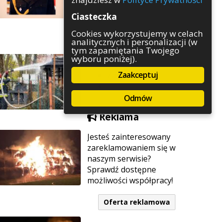
Rozrywka
Ciasteczka
Służby
Sport
Cookies wykorzystujemy w celach
analitycznych i personalizacji (w
Środowisko
tym zapamiętania Twojego
Szkolnictwo
wyboru poniżej).
Wydarzenia
Zaakceptuj
Zapowiedzi
Zdrowie
Odmów
Reklama
Jesteś zainteresowany
zareklamowaniem się w
naszym serwisie?
Sprawdź dostępne
możliwości współpracy!
Oferta reklamowa