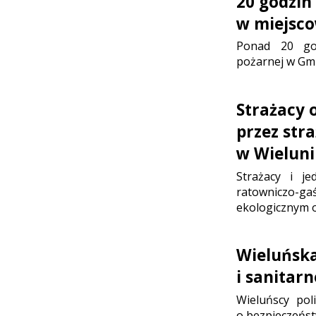
20 godzin 
w miejsco
Ponad 20 god
pożarnej w Gmi
Strażacy o
przez str
w Wielun
Strażacy i je
ratowniczo-gaś
ekologicznym o
Wieluńska
i sanitarn
Wieluńscy poli
o bezpieczeńs