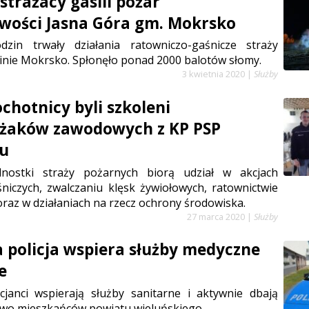
strażacy gasili pożar
wości Jasna Góra gm. Mokrsko
zin trwały działania ratowniczo-gaśnicze straży
nie Mokrsko. Spłonęło ponad 2000 balotów słomy.
3 kwietnia 2020
|
Służby
chotnicy byli szkoleni
ażaków zawodowych z KP PSP
iu
dnostki straży pożarnych biorą udział w akcjach
niczych, zwalczaniu klęsk żywiołowych, ratownictwie
raz w działaniach na rzecz ochrony środowiska.
27 marca 2020
|
Służby
 policja wspiera służby medyczne
e
cjanci wspierają służby sanitarne i aktywnie dbają
two mieszkańców powiatu wieluńskiego.