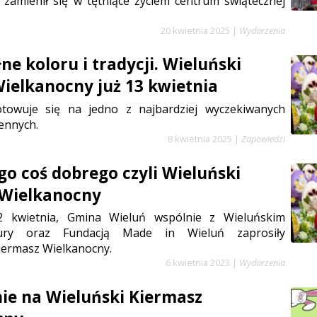
 zamienił się w tętniące życiem centrum świątecznej
20 kwietnia 2025
|
Wydarzenia
ne koloru i tradycji. Wieluński
ielkanocny już 13 kwietnia
towuje się na jedno z najbardziej wyczekiwanych
ennych.
8 kwietnia 2025
|
Zapowiedzi
go coś dobrego czyli Wieluński
 Wielkanocny
 2 kwietnia, Gmina Wieluń wspólnie z Wieluńskim
ry oraz Fundacją Made in Wieluń zaprosiły
iermasz Wielkanocny.
6 kwietnia 2023
|
Wydarzenia
ie na Wieluński Kiermasz