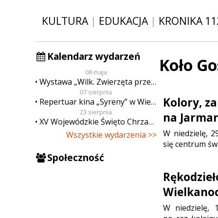
KULTURA
|
EDUKACJA
|
KRONIKA 11
Kalendarz wydarzeń
Koło G
08 maja
Wystawa „Wilk. Zwierzęta przeklęte”
07 sierpnia
Kolory, z
Repertuar kina „Syreny” w Wieluniu w dn. od 7 do 13 sierpnia
23 sierpnia
na Jarma
XV Wojewódzkie Święto Chrzanu
W niedzielę, 
Wszystkie wydarzenia >>
się centrum św
Społeczność
Rękodzieł
Wielkanoc
W niedzielę, 