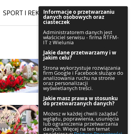
Informacje o przetwarzaniu
SPORT I REKREACJA
|
INWESTYCJE
danych osobowych oraz
ciasteczek
Administratorem danych jest
Szukaj
właściciel serwisu - firma RTFM-
IT z Wielunia
Jakie dane przetwarzamy i w
jakim celu?
Kategorie
Strona wykorzystuje rozwiązania
firm Google i Facebook służące do
Architektura
analizowania ruchu na stronie
Gospodarka
oraz personalizacji
Handel
wyświetlanych treści.
Infrastruktura
Jakie masz prawa w stosunku
Komunikaty
do przetwarzanych danych?
Kultura
Możesz w każdej chwili zażądać
Polityka
wglądu, poprawienia, usunięcia
Pozostałe
lub ograniczenia przetwarzania
Psychologia
danych. Więcej na ten temat
Rolnictwo
znajdziesz w
Polityce Prywatności