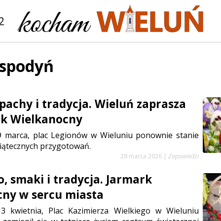
2
ospodyń
apachy i tradycja. Wieluń zaprasza
rk Wielkanocny
29 marca, plac Legionów w Wieluniu ponownie stanie
iątecznych przygotowań.
28 marca 2026
|
Zapowiedzi
o, smaki i tradycja. Jarmark
ny w sercu miasta
13 kwietnia, Plac Kazimierza Wielkiego w Wieluniu