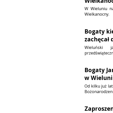
Wielkano
W Wieluniu na
Wielkanocny.
Bogaty ki
zachęcał 
Wieluński 
przedświąteczn
Bogaty J
w Wieluni
Od kilku już la
Bożonarodzen
Zaproszen