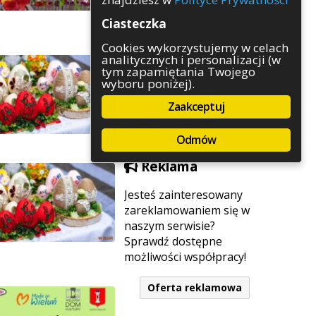
Rozrywka
Ciasteczka
Służby
Sport
Cookies wykorzystujemy w celach
analitycznych i personalizacji (w
Środowisko
tym zapamiętania Twojego
Szkolnictwo
wyboru poniżej).
Wydarzenia
Zaakceptuj
Zapowiedzi
Zdrowie
Odmów
Reklama
Jesteś zainteresowany
zareklamowaniem się w
naszym serwisie?
Sprawdź dostępne
możliwości współpracy!
Oferta reklamowa