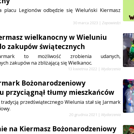
cny
 placu Legionów odbędzie się Wieluński Kiermasz
30 marca 2023
|
Zapowiedzi
ermasz wielkanocny w Wieluniu
do zakupów świątecznych
jarmark to możliwość zrobienia udanych,
ych zakupów na zbliżającą się Wielkanoc.
13 kwietnia 2022
|
Wydarzenia
armark Bożonarodzeniowy
u przyciągnął tłumy mieszkańców
t tradycją przedświątecznego Wielunia stał się Jarmark
iowy.
20 grudnia 2021
|
Wydarzenia
ie na Kiermasz Bożonarodzeniowy