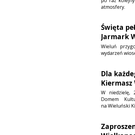
po raz kolejny
atmosfery.
Święta peł
Jarmark W
Wieluń przygo
wydarzeń wios
Dla każde
Kiermasz
W niedzielę,
Domem Kultu
na Wieluński K
Zaproszen