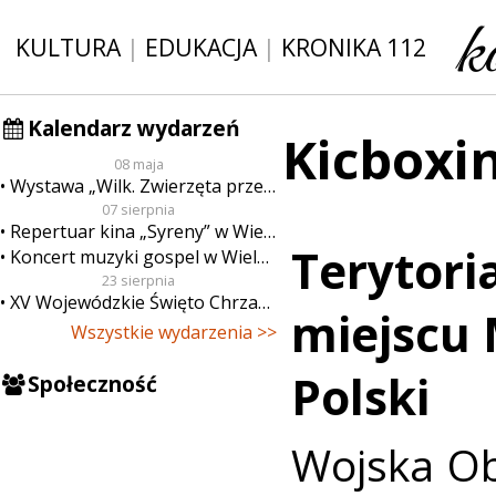
KULTURA
|
EDUKACJA
|
KRONIKA 112
Kalendarz wydarzeń
Kicboxi
08 maja
Wystawa „Wilk. Zwierzęta przeklęte”
07 sierpnia
Repertuar kina „Syreny” w Wieluniu w dn. od 7 do 13 sierpnia
Terytori
Koncert muzyki gospel w Wieluniu
23 sierpnia
XV Wojewódzkie Święto Chrzanu
miejscu 
Wszystkie wydarzenia >>
Polski
Społeczność
Wojska Ob