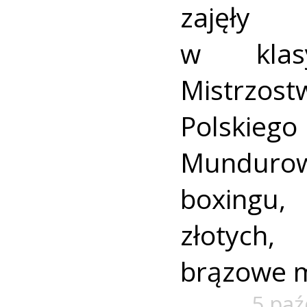
zajęły 
w klasy
Mistrzos
Polski
Mundur
boxingu
złotych
brązowe 
5 paź