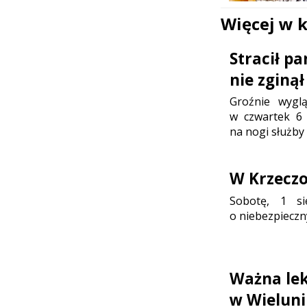
Więcej w 
Stracił p
nie zginął
Groźnie wygl
w czwartek 6 
na nogi służby
W Krzeczo
Sobotę, 1 sie
o niebezpieczn
Ważna lek
w Wielun