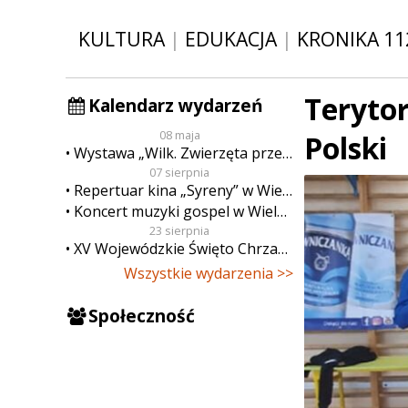
KULTURA
|
EDUKACJA
|
KRONIKA 11
Terytor
Kalendarz wydarzeń
08 maja
Polski
Wystawa „Wilk. Zwierzęta przeklęte”
07 sierpnia
Repertuar kina „Syreny” w Wieluniu w dn. od 7 do 13 sierpnia
Koncert muzyki gospel w Wieluniu
23 sierpnia
XV Wojewódzkie Święto Chrzanu
Wszystkie wydarzenia >>
Społeczność