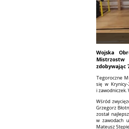
Wojska Obro
Mistrzostw
zdobywając 7
Tegoroczne Mi
się w Krynicy
i zawodniczek.
Wśród zwycięzc
Grzegorz Błotni
został najleps
w zawodach ud
Mateusz Stępie