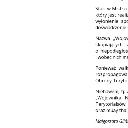
Start w Mistrz
który jest rea
wyłonienie sp
doświadczenie 
Nazwa „Wojown
skupiających
o niepodległoś
i wobec nich ma
Ponieważ walk
rozpropagowani
Obrony Terytori
Niebawem, tj.
„Wojownika N
Terytorialsów.
oraz muay thai)
Małgorzata Gli