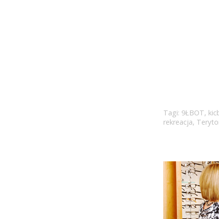
Tagi:
9ŁBOT
,
kic
rekreacja
,
Terytor