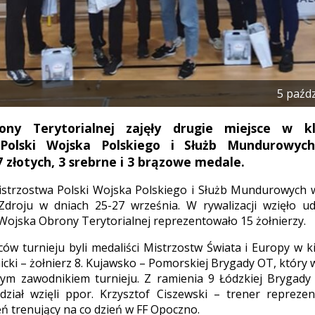
5 paźd
ny Terytorialnej zajęły drugie miejsce w kla
 Polski Wojska Polskiego i Służb Mundurowych
 złotych, 3 srebrne i 3 brązowe medale.
strzostwa Polski Wojska Polskiego i Służb Mundurowych w
-Zdroju w dniach 25-27 września. W rywalizacji wzięło u
 Wojska Obrony Terytorialnej reprezentowało 15 żołnierzy.
ów turnieju byli medaliści Mistrzostw Świata i Europy w ki
cki – żołnierz 8. Kujawsko – Pomorskiej Brygady OT, który w
zym zawodnikiem turnieju. Z ramienia 9 Łódzkiej Brygady
ział wzięli ppor. Krzysztof Ciszewski – trener reprezen
ń trenujący na co dzień w FF Opoczno.