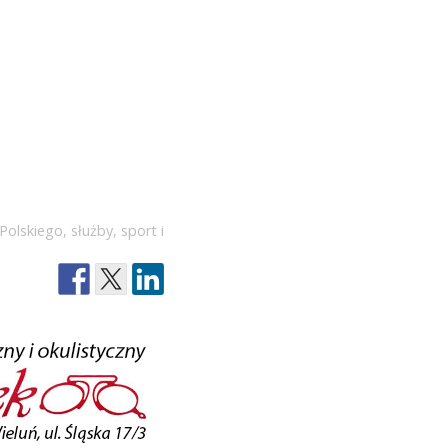
Polskiego
,
służby
,
sport i