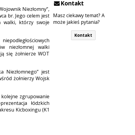
Kontakt
 „Wojownik Niezłomny”,
Masz ciekawy temat? A
ca br. Jego celem jest
może jakieś pytania?
 walki, którzy swoje
Kontakt
niepodległościowych
ów niezłomnej walki
ują się żołnierze WOT
ka Niezłomnego” jest
wśród żołnierzy Wojsk
ę kolejne zgrupowanie
rezentacja łódzkich
zakresu Kicboxingu (K1