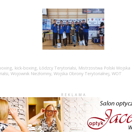
boxing
,
kick-boxing
,
Łódzcy Terytorialsi
,
Mistrzostwa Polski Wojska 
ialsi
,
Wojownik Niezłomny
,
Wojska Obrony Terytorialnej
,
WOT
REKLAMA