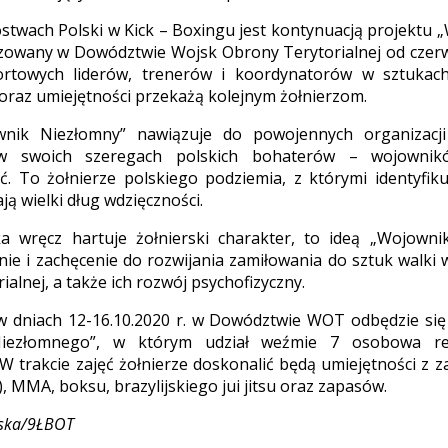
ostwach Polski w Kick – Boxingu jest kontynuacją projektu
lizowany w Dowództwie Wojsk Obrony Terytorialnej od czerw
ortowych liderów, trenerów i koordynatorów w sztukach
oraz umiejętności przekażą kolejnym żołnierzom.
ik Niezłomny” nawiązuje do powojennych organizacji 
 w swoich szeregach polskich bohaterów – wojownik
ć. To żołnierze polskiego podziemia, z którymi identyfik
ją wielki dług wdzięczności.
a wręcz hartuje żołnierski charakter, to ideą „Wojowni
e i zachęcenie do rozwijania zamiłowania do sztuk walki 
alnej, a także ich rozwój psychofizyczny.
 w dniach 12-16.10.2020 r. w Dowództwie WOT odbędzie si
iezłomnego”, w którym udział weźmie 7 osobowa rep
 W trakcie zajęć żołnierze doskonalić będą umiejętności z 
, MMA, boksu, brazylijskiego jui jitsu oraz zapasów.
ńska/9ŁBOT