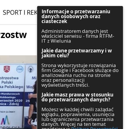
Informacje o przetwarzaniu
SPORT I REKREACJA
|
INWESTYCJE
danych osobowych oraz
ciasteczek
Administratorem danych jest
rzostw
Szukaj
właściciel serwisu - firma RTFM-
IT z Wielunia
Jakie dane przetwarzamy i w
jakim celu?
Kategorie
Strona wykorzystuje rozwiązania
firm Google i Facebook służące do
Architektura
analizowania ruchu na stronie
Gospodarka
oraz personalizacji
Handel
wyświetlanych treści.
Infrastruktura
Jakie masz prawa w stosunku
Komunikaty
do przetwarzanych danych?
Kultura
Możesz w każdej chwili zażądać
Polityka
wglądu, poprawienia, usunięcia
Pozostałe
lub ograniczenia przetwarzania
Psychologia
danych. Więcej na ten temat
Rolnictwo
znajdziesz w
Polityce Prywatności