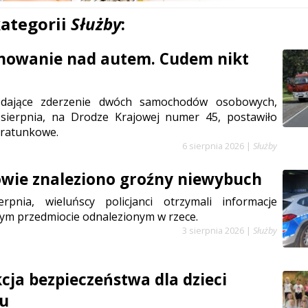
kategorii
Służby
:
anowanie nad autem. Cudem nikt
ądające zderzenie dwóch samochodów osobowych,
sierpnia, na Drodze Krajowej numer 45, postawiło
 ratunkowe.
6 sierpnia 2026
|
Służby
wie znaleziono groźny niewybuch
rpnia, wieluńscy policjanci otrzymali informacje
ym przedmiocie odnalezionym w rzece.
3 sierpnia 2026
|
Służby
cja bezpieczeństwa dla dzieci
iu