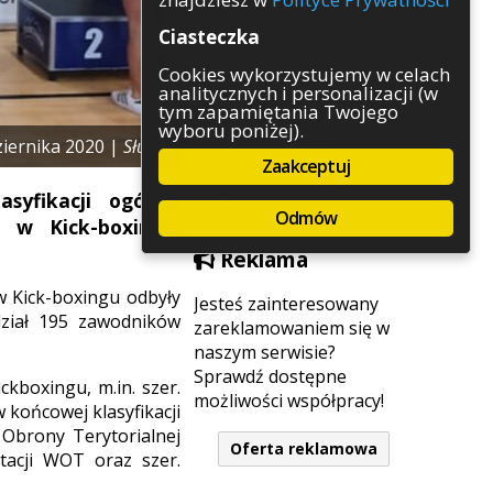
Rozrywka
Ciasteczka
Służby
Sport
Cookies wykorzystujemy w celach
analitycznych i personalizacji (w
Środowisko
tym zapamiętania Twojego
Szkolnictwo
wyboru poniżej).
Wydarzenia
ziernika 2020 |
Służby
Zaakceptuj
Zapowiedzi
Zdrowie
syfikacji ogólnej
Odmów
 w Kick-boxingu,
Reklama
 Kick-boxingu odbyły
Jesteś zainteresowany
dział 195 zawodników
zareklamowaniem się w
naszym serwisie?
Sprawdź dostępne
ckboxingu, m.in. szer.
możliwości współpracy!
 końcowej klasyfikacji
 Obrony Terytorialnej
Oferta reklamowa
tacji WOT oraz szer.