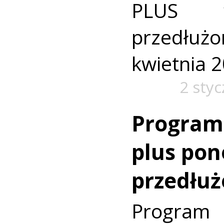
PLUS w
przedłu
kwietnia 2
2 sty
Program 
plus po
przedłu
Program