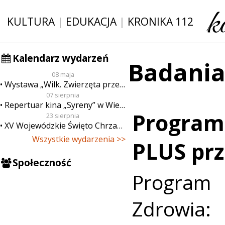
KULTURA
|
EDUKACJA
|
KRONIKA 112
Kalendarz wydarzeń
Badania
08 maja
Wystawa „Wilk. Zwierzęta przeklęte”
07 sierpnia
Repertuar kina „Syreny” w Wieluniu w dn. od 7 do 13 sierpnia
Program 
23 sierpnia
XV Wojewódzkie Święto Chrzanu
Wszystkie wydarzenia >>
PLUS pr
Społeczność
Program
Zdrowia: