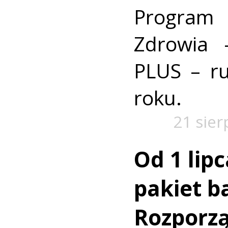
Program
Zdrowia 
PLUS – ru
roku.
21 sier
Od 1 lip
pakiet b
Rozporz