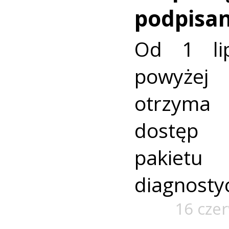
podpisa
Od 1 li
powyżej
otrzym
dostęp 
paki
diagnosty
16 cze