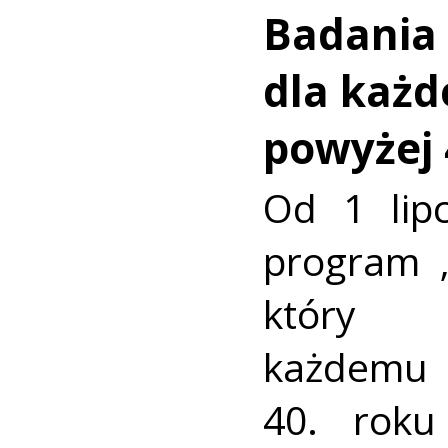
Badania 
dla każd
powyżej 
Od 1 lip
program „
który 
każdemu 
40. roku