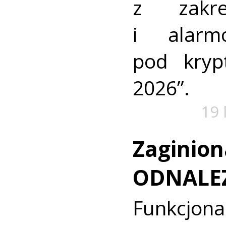
z zakre
i alarm
pod kry
2026”.
19 
Zaginion
ODNALE
Funkcjon