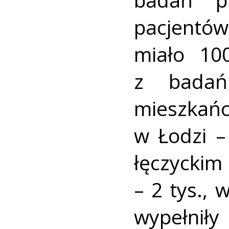
pacjentó
miało 10
z badań
mieszka
w Łodzi –
łęczyckim
– 2 tys.,
wypełnił