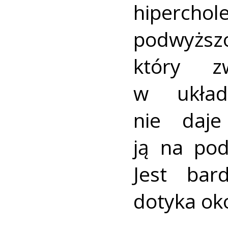
hiperc
podwyż
który z
w układ
nie daje
ją na po
Jest bar
dotyka ok