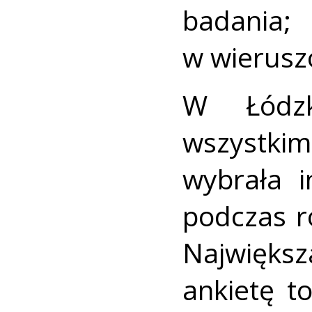
badani
w wierusz
W Łódzk
wszystki
wybrała i
podczas 
Największ
ankietę t