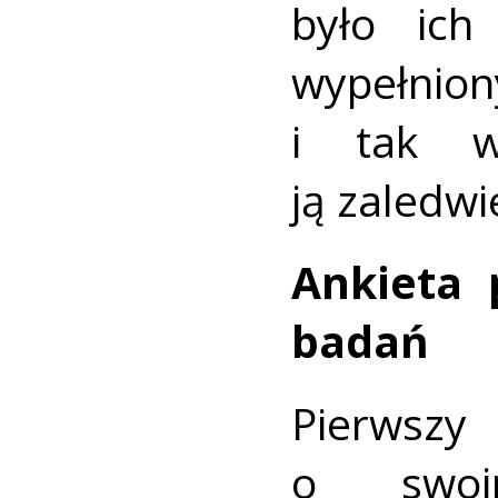
było ich
wypełn
i tak w
ją zaledwi
Ankieta
badań
Pierwszy 
o swoi