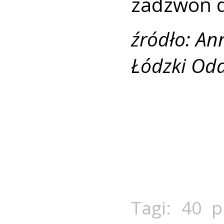
zadzwoń d
źródło: An
Łódzki Od
Tagi:
40 p