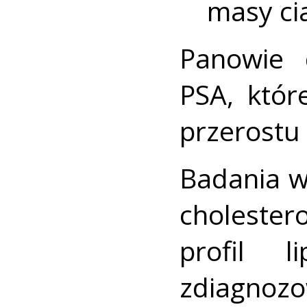
masy cia
Panowie 
PSA, któr
przerostu 
Badania w
cholester
profil 
zdiag