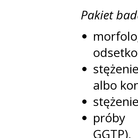
Pakiet bad
morfolo
odsetko
stężeni
albo kon
stężenie
próby 
GGTP),