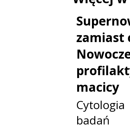
Superno
zamiast c
Nowocz
profilakt
macicy
Cytologia
badań p