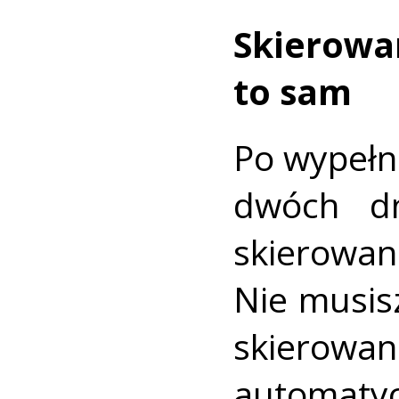
Skierow
to sam
Po wypełn
dwóch dn
skierowan
Nie musisz
skierow
automatyc