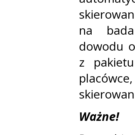
skierow
na bada
dowodu os
z pakiet
placówce, 
skierowan
Ważne!