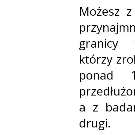
Możesz z 
przynajm
granicy 
którzy zro
ponad 1
przedłuż
a z bada
drugi.