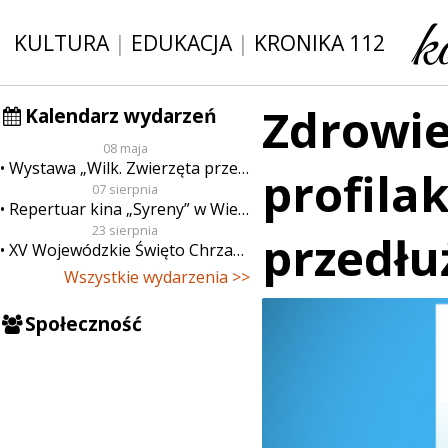
KULTURA
|
EDUKACJA
|
KRONIKA 112
Zdrowie
Kalendarz wydarzeń
08 maja
Wystawa „Wilk. Zwierzęta przeklęte”
profila
07 sierpnia
Repertuar kina „Syreny” w Wieluniu w dn. od 7 do 13 sierpnia
23 sierpnia
przedłu
XV Wojewódzkie Święto Chrzanu
Wszystkie wydarzenia >>
Społeczność