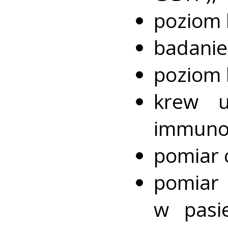
poziom 
badanie
poziom 
krew 
immunoc
pomiar c
pomiar 
w pasie