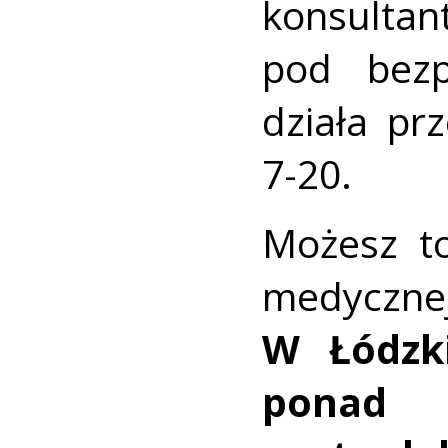
konsultan
pod bezp
działa pr
7-20.
Możesz t
medyczne
W Łódzk
ponad