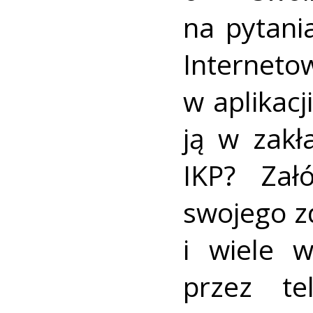
na pytani
Interneto
w aplikacj
ją w zakł
IKP? Zał
swojego z
i wiele w
przez t