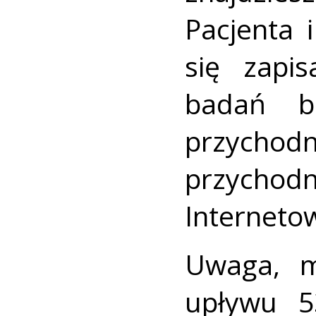
Pacjenta 
się zapi
badań b
przychodn
przycho
Interneto
Uwaga, m
upływu 5