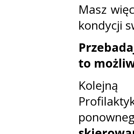
Masz więc
kondycji 
Przebada
to możli
Kolejną
Profilak
ponowneg
skier