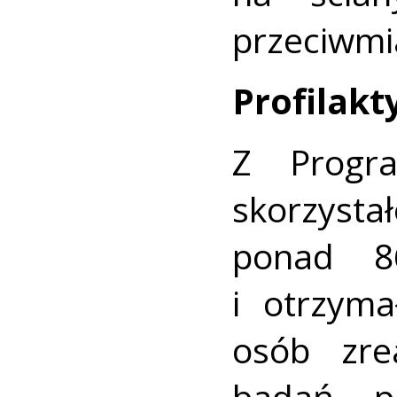
przeciwmi
Profilakt
Z Progr
skorzysta
ponad 86
i otrzyma
osób zre
badań pr