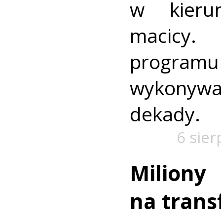
w kieru
macic
progra
wykonywa
dekady.
6 sier
Miliony
na trans