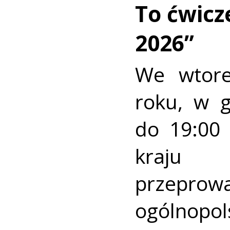
To ćwic
2026”
We wtore
roku, w 
do 19:00 
kraj
przeprow
ogólnopo