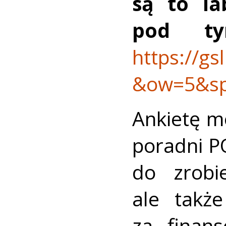
są to la
pod ty
https://gs
&ow=5&spe
Ankietę m
poradni P
do zrobi
ale takż
za finan