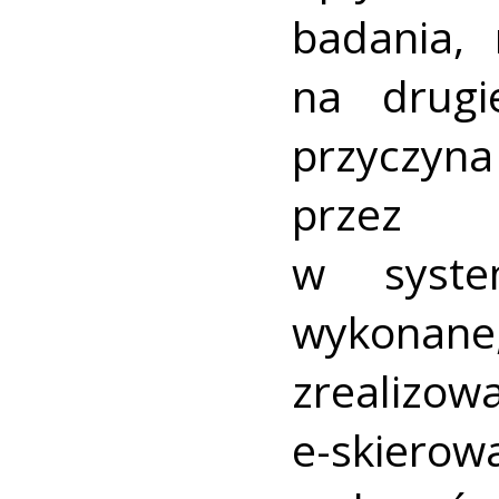
badania,
na drugi
przyczy
przez p
w syste
wykona
zrealizow
e-skiero