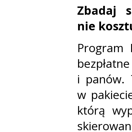
Zbadaj s
nie koszt
Program P
bezpłat
i panów. 
w pakieci
którą wyp
skierowan