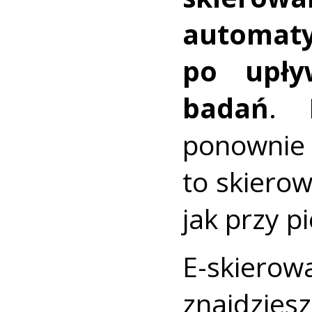
automat
po upły
badań
. 
ponownie
to skiero
jak przy 
E-skierow
znajdzie