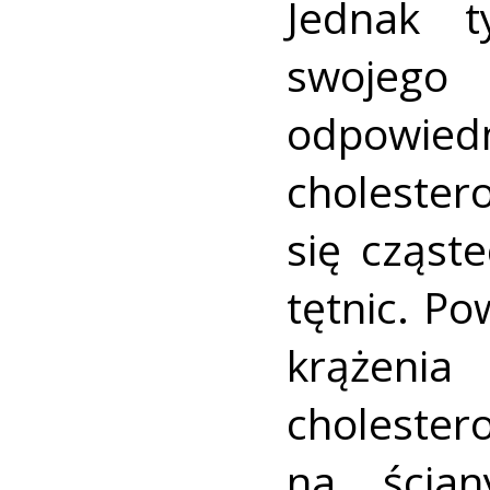
Jednak t
swojego
odpowie
cholester
się cząst
tętnic. P
krążenia
cholest
na ścian