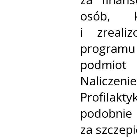
osób, k
i zreal
program
podmiot
Nalicze
Profila
podobni
za szczepi