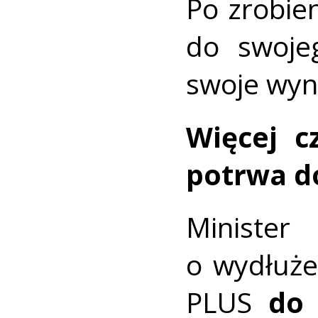
Po zrobie
do swoje
swoje wyni
Więcej c
potrwa d
Minist
o wydłuże
PLUS
do 