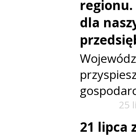
regionu.
dla nasz
przedsię
Wojewó
przyspi
gospodarc
25 
21 lipca