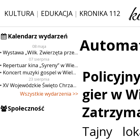
KULTURA
|
EDUKACJA
|
KRONIKA 112
Kalendarz wydarzeń
Automat
08 maja
Wystawa „Wilk. Zwierzęta przeklęte”
07 sierpnia
Repertuar kina „Syreny” w Wieluniu w dn. od 7 do 13 sierpnia
Policyjn
Koncert muzyki gospel w Wieluniu
23 sierpnia
XV Wojewódzkie Święto Chrzanu
gier w W
Wszystkie wydarzenia >>
Zatrzyma
Społeczność
Tajny lo