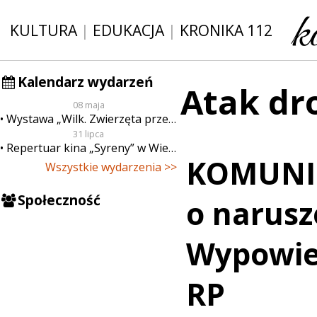
KULTURA
|
EDUKACJA
|
KRONIKA 112
Kalendarz wydarzeń
Atak d
08 maja
Wystawa „Wilk. Zwierzęta przeklęte”
31 lipca
Repertuar kina „Syreny” w Wieluniu w dn. od 31 lipca do 6 sierpnia
KOMUNI
Wszystkie wydarzenia >>
Społeczność
o narusz
Wypowie
RP