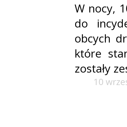
W nocy, 1
do incyd
obcych dr
które sta
zostały ze
10 wrze