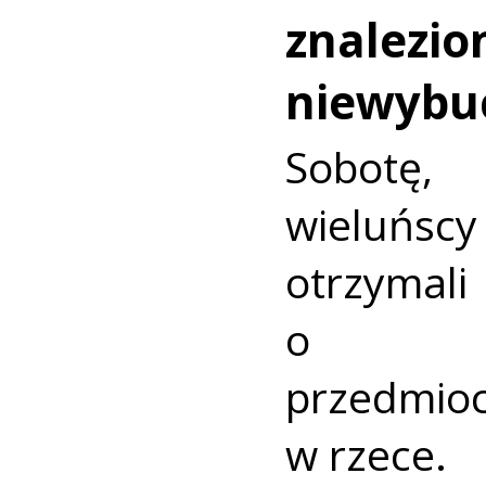
znalezio
niewybu
Sobotę
wieluńs
otrzyma
o nie
przedmio
w rzece.