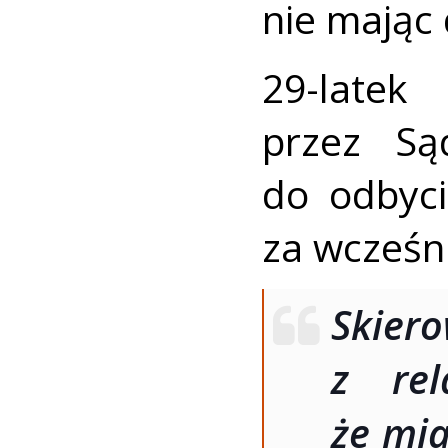
nie mając
29-latek
przez S
do odbyci
za wcześn
Skier
z rela
że mia