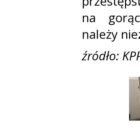
przestęp
na gorą
należy nie
źródło: KP