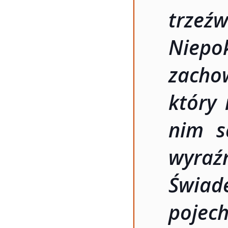
trzeź
Niep
zac
który 
nim s
wyra
Świad
pojech