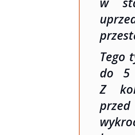
w sta
uprze
przest
Tego t
do 5 
Z ko
prze
wykro