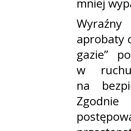
mniej wy
Wyraźny 
aprobaty 
gazie” p
w ruch
na bezpi
Zgodni
postępow