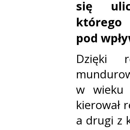
się uli
któreg
pod wpły
Dzięki r
mundurow
w wieku 
kierował 
a drugi z