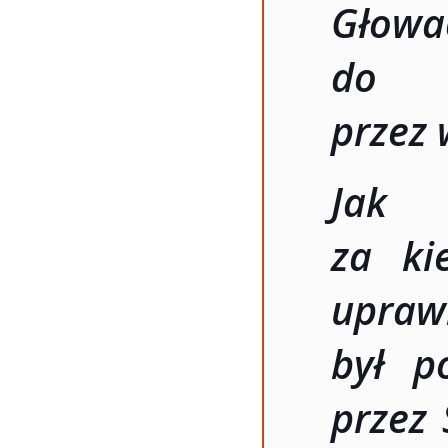
Głowa
do 
przez
Jak 
za ki
upraw
był p
przez