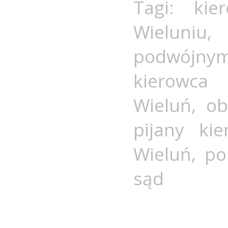
Tagi:
kie
Wieluniu
,
podwójny
kierowca 
Wieluń
,
ob
pijany ki
Wieluń
,
po
sąd