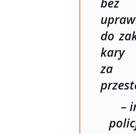
bez 
uprawn
do za
kary
za w
przest
– 
polic