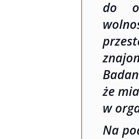
do o
wolno
przest
znajo
Bada
że mia
w orga
Na pod