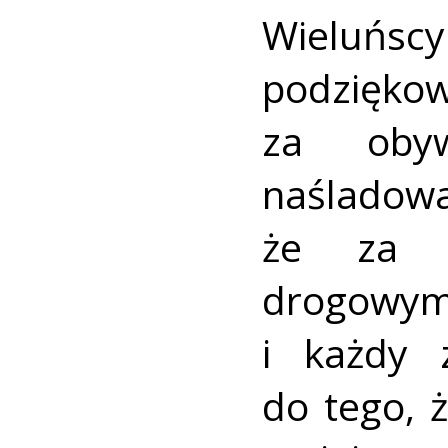
Wieluńs
podzięk
za obyw
naślado
że za b
drogowy
i każdy 
do tego, 