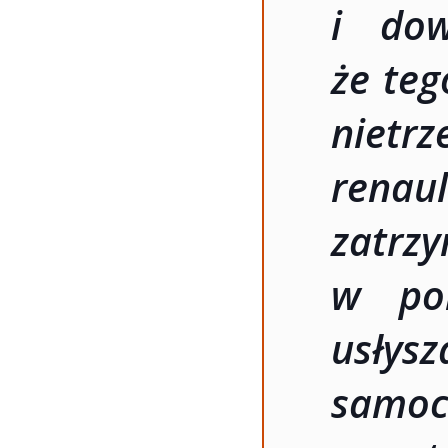
i dow
że teg
nietr
renau
zatr
w pol
usłys
samo