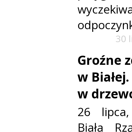
wyczekiw
odpoczyn
30 
Groźne z
w Białej
w drzew
26 lipca
Biała R