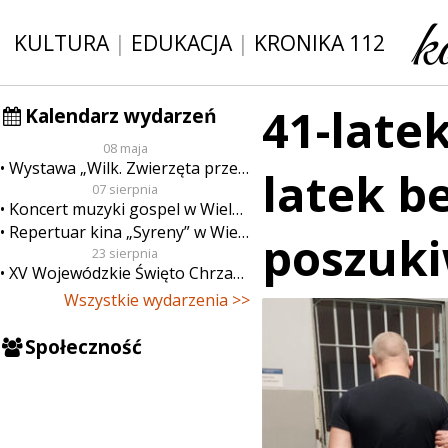
KULTURA
|
EDUKACJA
|
KRONIKA 112
41-latek
Kalendarz wydarzeń
08 maja
Wystawa „Wilk. Zwierzęta przeklęte”
latek b
07 sierpnia
Koncert muzyki gospel w Wieluniu
Repertuar kina „Syreny” w Wieluniu w dn. od 7 do 13 sierpnia
poszuk
23 sierpnia
XV Wojewódzkie Święto Chrzanu
Wszystkie wydarzenia >>
Społeczność