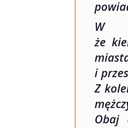
powia
W mi
że kie
mias
i prze
Z kole
mężczy
Obaj 