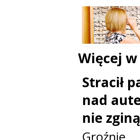
Więcej w
Stracił 
nad aut
nie zginą
Groźni