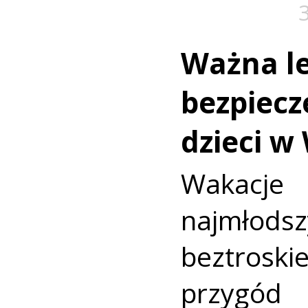
Ważna le
bezpiecz
dzieci w
Wakac
najmło
beztroski
przyg