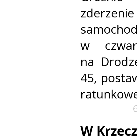
zderz
samocho
w czwar
na Drodz
45, postaw
ratunkowe
W Krzec