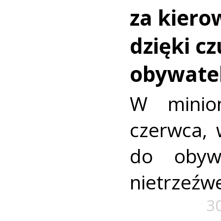
za kiero
dzięki cz
obywatel
W minion
czerwca, 
do obywa
nietrzeźwe
3