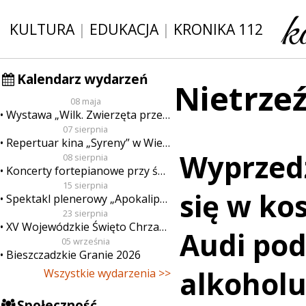
KULTURA
|
EDUKACJA
|
KRONIKA 112
Kalendarz wydarzeń
Nietrze
08 maja
Wystawa „Wilk. Zwierzęta przeklęte”
07 sierpnia
Repertuar kina „Syreny” w Wieluniu w dn. od 7 do 13 sierpnia
Wyprzedz
08 sierpnia
Koncerty fortepianowe przy świecach
15 sierpnia
się w ko
Spektakl plenerowy „Apokalipsa”
23 sierpnia
XV Wojewódzkie Święto Chrzanu
Audi po
05 września
Bieszczadzkie Granie 2026
alkohol
Wszystkie wydarzenia >>
Społeczność