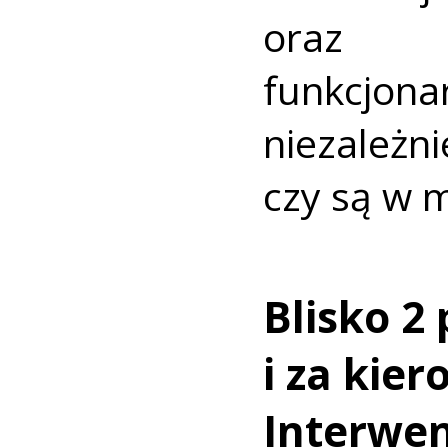
oraz
funkcjon
niezale
czy są w m
Blisko 2
i za kier
Interwen