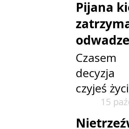
Pijana k
zatrzyma
odwadze
Czasem 
decyzja
czyjeś życi
15 paź
Nietrzeź