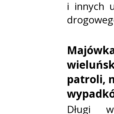
i innych 
drogoweg
Majówka
wieluńsk
patroli, 
wypadk
Długi w