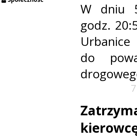
W dniu 5
godz. 20:
Urban
do powa
drogoweg
7
Zatrzyma
kierowcę