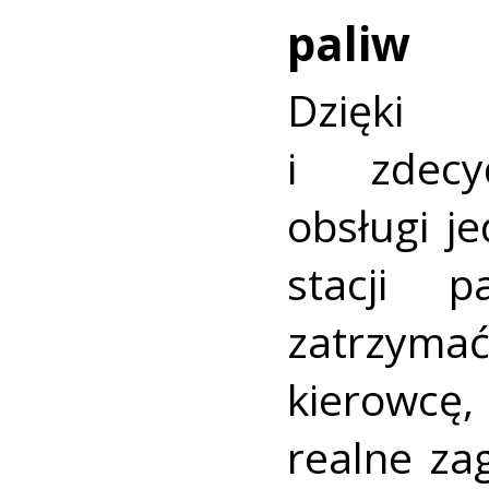
paliw
Dzięk
i zdecy
obsługi je
stacji p
zatrzym
kierowcę
realne zag