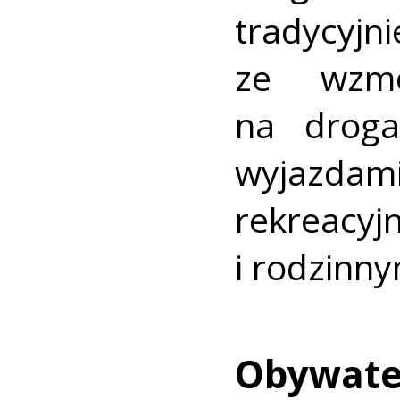
tradycy
ze wzm
na droga
wyjazd
rekrea
i rodzinny
Obywatel