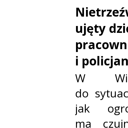
Nietrzeź
ujęty dzi
pracown
i policja
W Wiel
do sytuac
jak ogr
ma czujn