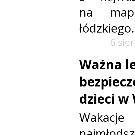
na mapi
łódzkiego.
6 sie
Ważna le
bezpiecz
dzieci w
Wakac
najmło