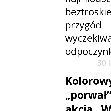
beztroski
przyg
wyczekiw
odpoczyn
30 
Kolorow
„porwał” 
akcja „W