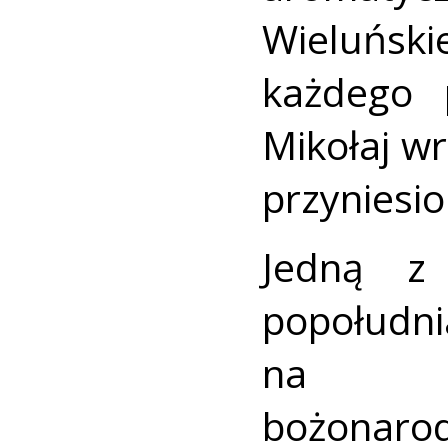
Wieluńsk
każdego 
Mikołaj w
przyniesi
Jedną z 
popołudn
na naj
bożonaro