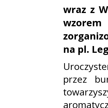
wraz z 
wzore
zorgani
na pl. Le
Urocz
przez bur
towarzysz
aromaty