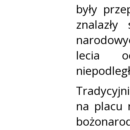
były prze
znalazły
narodowy
lecia o
niepodległ
Tradycyj
na placu 
bożonarod