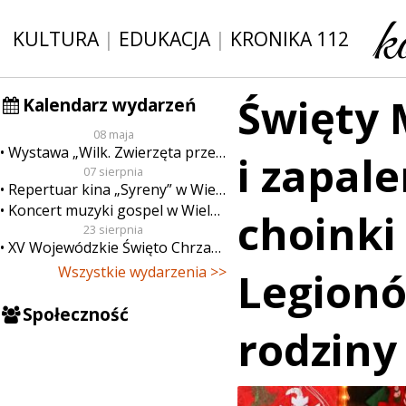
KULTURA
|
EDUKACJA
|
KRONIKA 112
Święty 
Kalendarz wydarzeń
08 maja
Wystawa „Wilk. Zwierzęta przeklęte”
i zapal
07 sierpnia
Repertuar kina „Syreny” w Wieluniu w dn. od 7 do 13 sierpnia
Koncert muzyki gospel w Wieluniu
choinki
23 sierpnia
XV Wojewódzkie Święto Chrzanu
Wszystkie wydarzenia >>
Legionó
Społeczność
rodziny