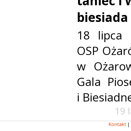
taniec i
biesiada
18 lipca
OSP Ożar
w Ożarow
Gala Pio
i Biesiadne
19 
Kontakt
|