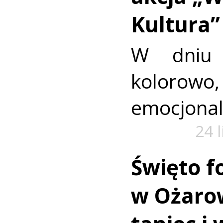
Kultura”
W dniu 
kolorowo,
emocjonal
24 
Święto f
w Ożarow