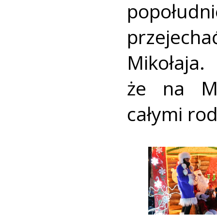
popołud
przejec
Mikołaj
że na Mi
całymi rod