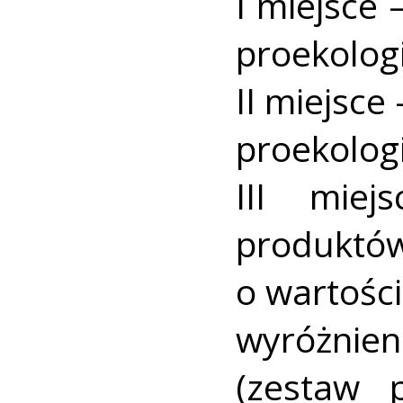
I miejsce
proekologi
II miejsc
proekologi
III mie
produk
o wartości
wyróżni
(zestaw 