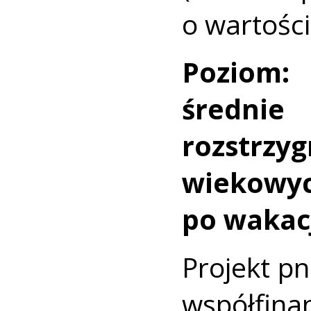
o wartości
Poziom:
średnie
rozstrzy
wiekow
po wakac
Projekt pn
współfin