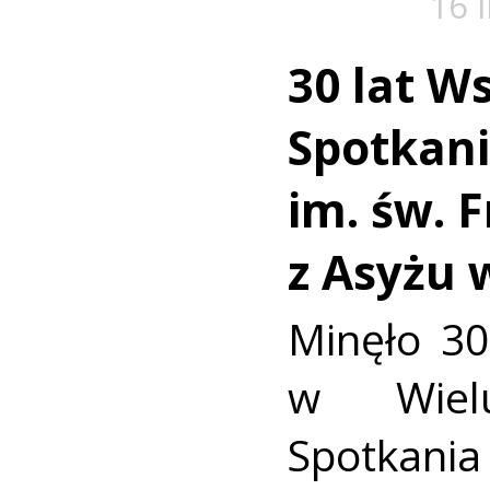
16 
30 lat W
Spotkan
im. św. 
z Asyżu 
Minęło 30
w Wielu
Spotkania 