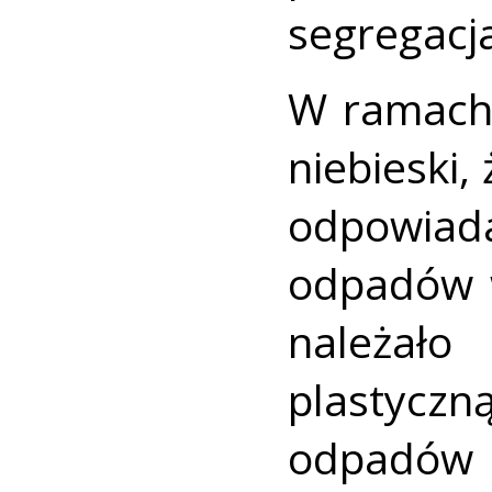
segregacj
W ramach 
niebieski, 
odpowiad
odpadów w
należało
plastyc
odpadów 