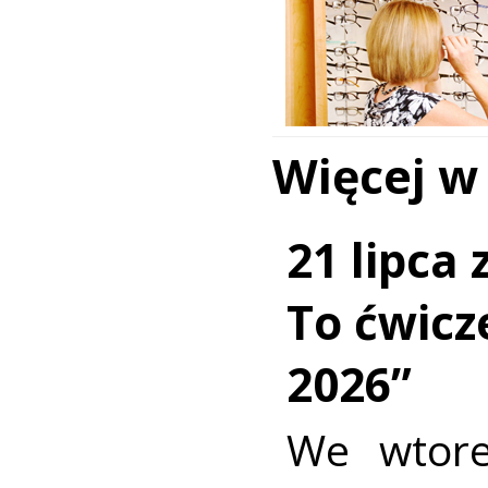
Więcej w
21 lipca
To ćwic
2026”
We wtore