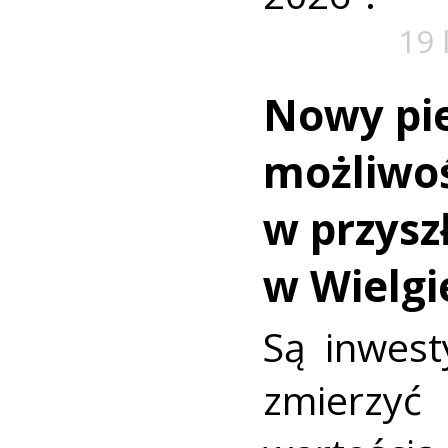
19 
Nowy pi
możliwoś
w przysz
w Wielg
Są inwest
zmierzy