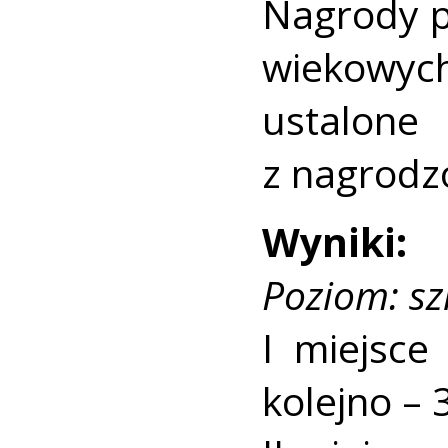
Nagrody p
wiekowyc
ustalon
z nagrodz
Wyniki:
Poziom: s
I miejsce
kolejno – 3