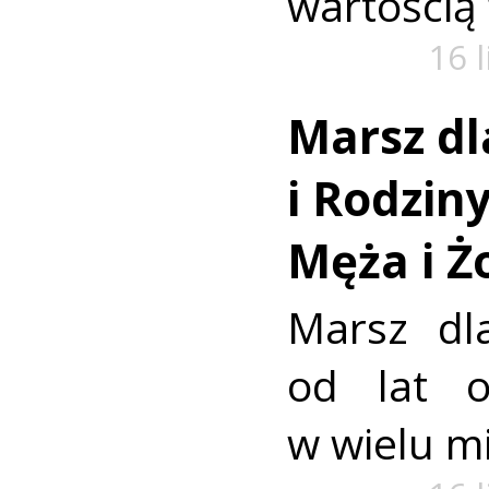
wartością
16 
Marsz dl
i Rodzin
Męża i Ż
Marsz dl
od lat o
w wielu mi