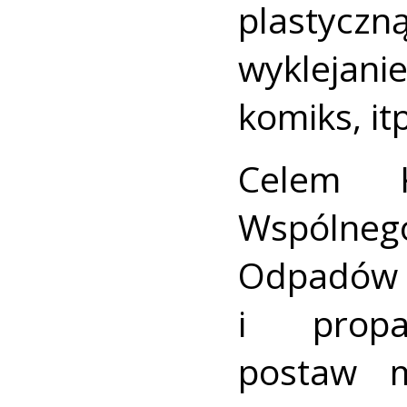
plastycz
wykleja
komiks, itp
Celem K
Wspólne
Odpadó
i propa
postaw m