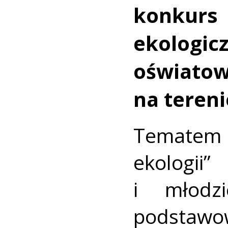
konkurs
ekologic
oświat
na teren
Tematem 
ekologii
i młodzi
podstawow