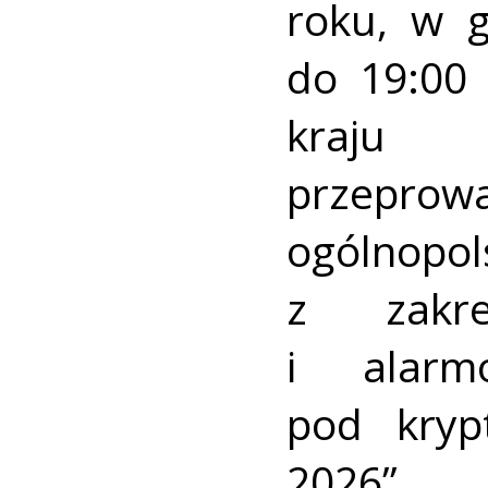
roku, w 
do 19:00 
kraj
przeprow
ogólnopo
z zakre
i alarm
pod kry
2026”.