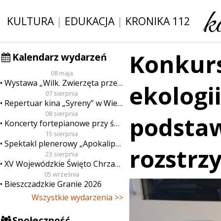
KULTURA
|
EDUKACJA
|
KRONIKA 112
Konkurs
Kalendarz wydarzeń
08 maja
Wystawa „Wilk. Zwierzęta przeklęte”
ekologii
07 sierpnia
Repertuar kina „Syreny” w Wieluniu w dn. od 7 do 13 sierpnia
08 sierpnia
podsta
Koncerty fortepianowe przy świecach
15 sierpnia
Spektakl plenerowy „Apokalipsa”
rozstrz
23 sierpnia
XV Wojewódzkie Święto Chrzanu
05 września
Bieszczadzkie Granie 2026
Wszystkie wydarzenia >>
Społeczność