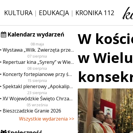
KULTURA
|
EDUKACJA
|
KRONIKA 112
W kości
Kalendarz wydarzeń
08 maja
Wystawa „Wilk. Zwierzęta przeklęte”
w Wielu
07 sierpnia
Repertuar kina „Syreny” w Wieluniu w dn. od 7 do 13 sierpnia
08 sierpnia
konsekr
Koncerty fortepianowe przy świecach
15 sierpnia
Spektakl plenerowy „Apokalipsa”
23 sierpnia
XV Wojewódzkie Święto Chrzanu
05 września
Bieszczadzkie Granie 2026
Wszystkie wydarzenia >>
Społeczność