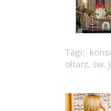
Tagi:
kons
ołtarz
,
św. 