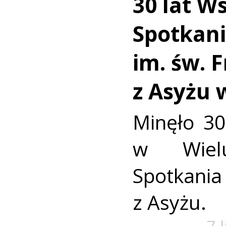
30 lat W
Spotkan
im. św. 
z Asyżu 
Minęło 30
w Wielu
Spotkania 
z Asyżu.