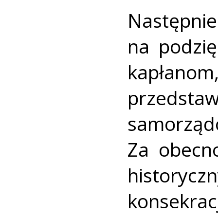
Następ
na podzię
kapłano
przed
samorząd
Za obecn
historyc
konsekrac