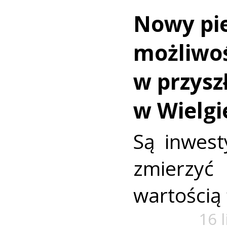
Nowy pi
możliwoś
w przysz
w Wielg
Są inwest
zmierzy
wartością
16 