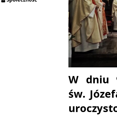
W dniu 9
św. Józef
uroczysto