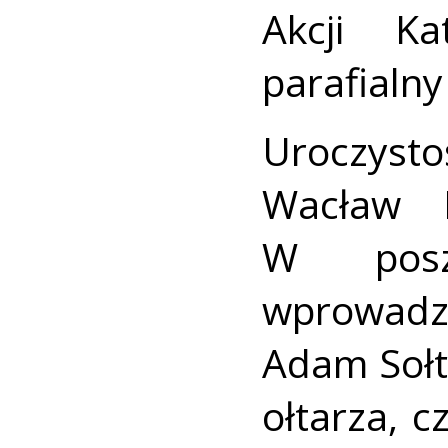
Akcji Ka
parafialn
Uroczyst
Wacław D
W poszc
wprowadz
Adam Sołt
ołtarza, c