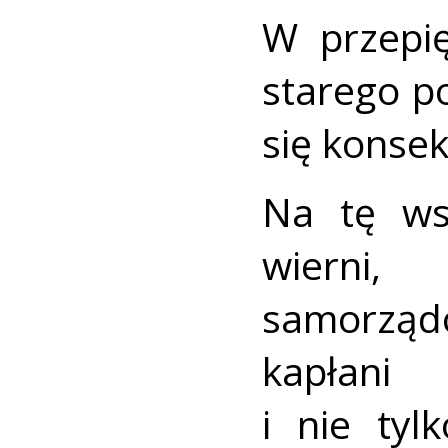
W przepi
starego p
się konsek
Na tę wsp
wierni,
samorząd
kapłani
i nie tyl