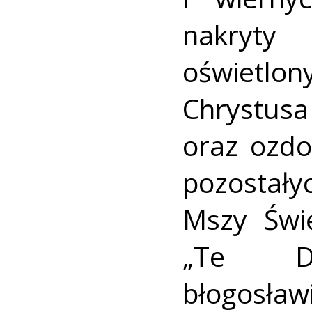
nakryty
oświetl
Chrystu
oraz ozdo
pozostałyc
Mszy Świ
„Te D
błogosław