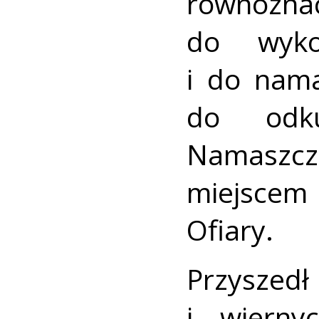
równoz
do wyko
i do nam
do odku
Namaszczon
miejscem
Ofiary.
Przyszed
i wierny