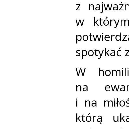
z najważn
w którym
potwierd
spotykać z
W homil
na ewang
i na miło
którą uk