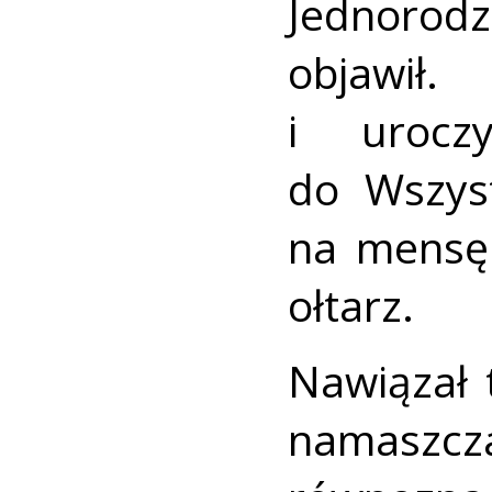
Jednorod
objawił.
i uroczy
do Wszyst
na mensę 
ołtarz.
Nawiązał
namaszc