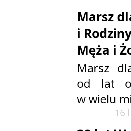
Marsz dl
i Rodzin
Męża i Ż
Marsz dl
od lat o
w wielu mi
16 