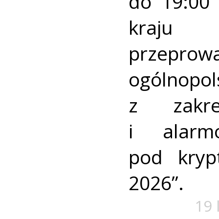
do 19:00 
kraj
przeprow
ogólnopo
z zakre
i alarm
pod kry
2026”.
19 