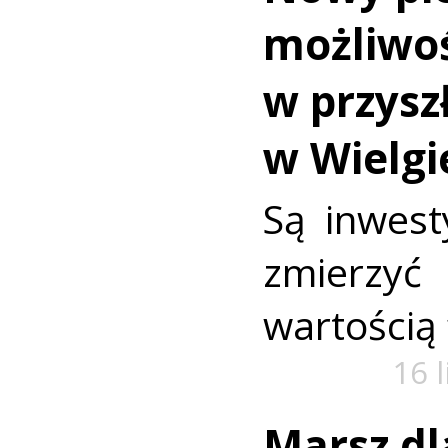
możliwoś
w przysz
w Wielg
Są inwest
zmierzy
wartością
16 
Marsz dl