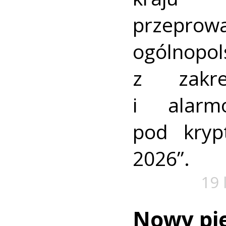
przeprow
ogólnopo
z zakre
i alarm
pod kry
2026”.
19 
Nowy pi