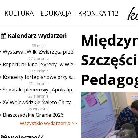
KULTURA
|
EDUKACJA
|
KRONIKA 112
Między
Kalendarz wydarzeń
08 maja
Wystawa „Wilk. Zwierzęta przeklęte”
Szczęści
07 sierpnia
Repertuar kina „Syreny” w Wieluniu w dn. od 7 do 13 sierpnia
09 sierpnia
Pedagog
Koncerty fortepianowe przy świecach
15 sierpnia
Spektakl plenerowy „Apokalipsa”
23 sierpnia
XV Wojewódzkie Święto Chrzanu
05 września
Bieszczadzkie Granie 2026
Wszystkie wydarzenia >>
Społeczność