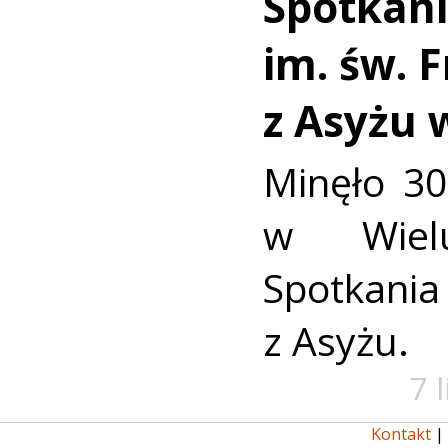
Spotkan
im. św. 
z Asyżu 
Minęło 30
w Wielu
Spotkania 
z Asyżu.
7 
Kontakt
|