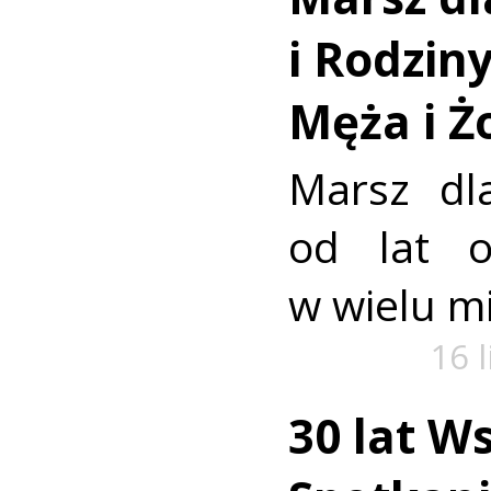
i Rodzin
Męża i Ż
Marsz dl
od lat o
w wielu mi
16 
30 lat W