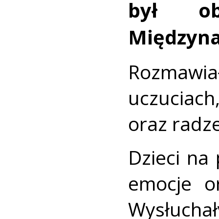
był o
Międzyna
Rozmawiał
uczuciac
oraz radze
Dzieci na
emocje or
Wysłuch