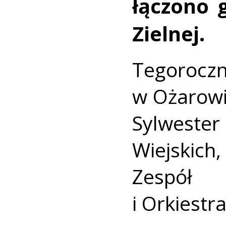
łączono 
Zielnej.
Tegoroc
w Ożarowi
Sylweste
Wiejskich
Zespół
i Orkiestra