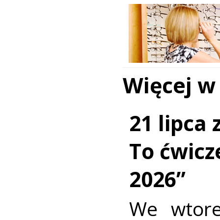
Więcej w
21 lipca
To ćwic
2026”
We wtore