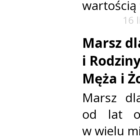
wartością
16 
Marsz dl
i Rodzin
Męża i Ż
Marsz dl
od lat o
w wielu mi