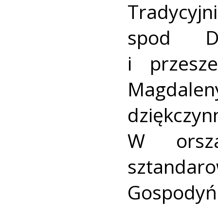
Tradycyjn
spod Do
i przesz
Magdalen
dziękczy
W orsza
sztandar
Gospodyń 