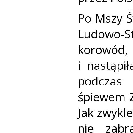
Po Mszy 
Ludowo-
korowód
i nastąpi
podczas 
śpiewem 
Jak zwykl
nie zabr