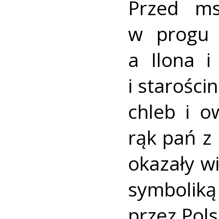
Przed ms
w progu 
a Ilona i
i starości
chleb i o
rąk pań z
okazały w
symboliką
przez Pols