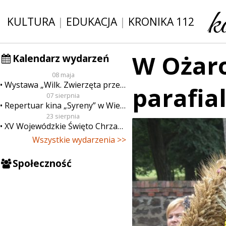
KULTURA
|
EDUKACJA
|
KRONIKA 112
W Ożaro
Kalendarz wydarzeń
08 maja
Wystawa „Wilk. Zwierzęta przeklęte”
parafia
07 sierpnia
Repertuar kina „Syreny” w Wieluniu w dn. od 7 do 13 sierpnia
23 sierpnia
XV Wojewódzkie Święto Chrzanu
Wszystkie wydarzenia >>
Społeczność