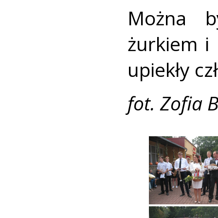
Można by
żurkiem i
upiekły cz
fot. Zofia 