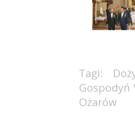
Tagi:
Doż
Gospodyń 
Ożarów