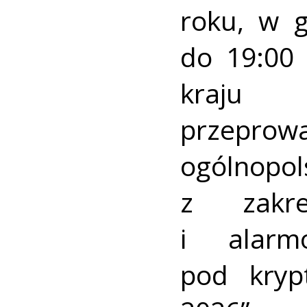
roku, w 
do 19:00 
kraj
przeprow
ogólnopo
z zakre
i alarm
pod kry