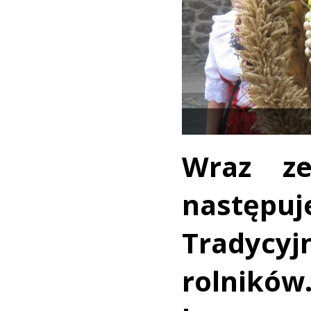
Wraz ze
następuje
Tradycyj
rolnikó