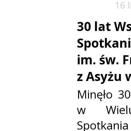
16 
30 lat W
Spotkan
im. św. 
z Asyżu 
Minęło 30
w Wielu
Spotkania 