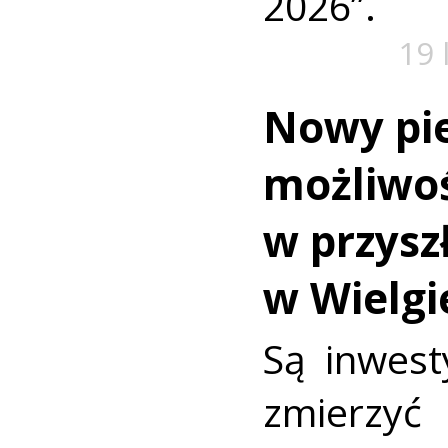
2026”.
19 
Nowy pi
możliwoś
w przysz
w Wielg
Są inwest
zmierzy