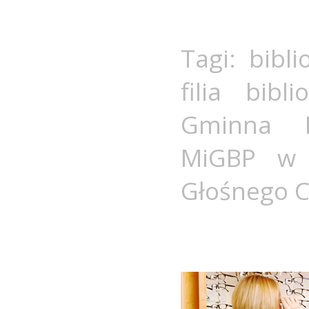
Tagi:
bibli
filia bibli
Gminna Bi
MiGBP w 
Głośnego C