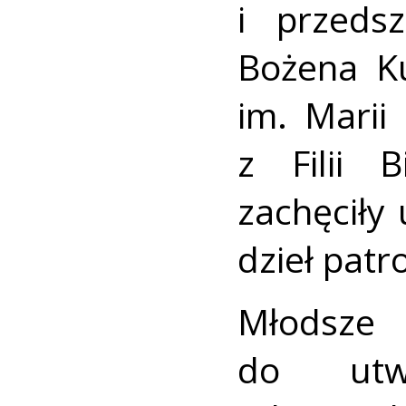
i przedsz
Bożena K
im. Marii
z Filii 
zachęciły
dzieł patr
Młodsze 
do utwo