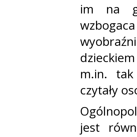
im na gł
wzbogac
wyobraźni
dziecki
m.in. ta
czytały os
Ogólnopol
jest rów