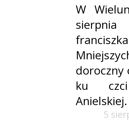
W Wielun
sierpn
francis
Mniejszyc
doroczny 
ku czc
Anielskiej.
5 sie