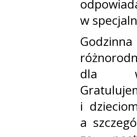
odpowia
w specjal
Godzinn
różnorod
dla ws
Gratuluj
i dziecio
a szczegó