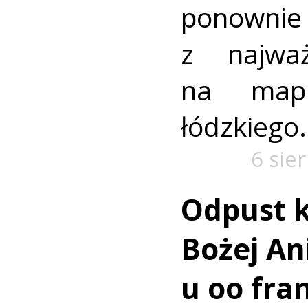
ponownie 
z najważ
na mapi
łódzkiego.
6 sie
Odpust k
Bożej Ani
u oo fra