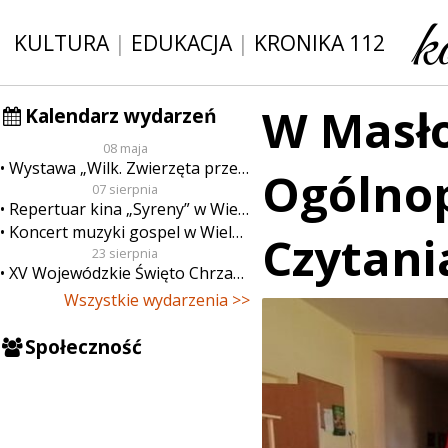
KULTURA
|
EDUKACJA
|
KRONIKA 112
W Masł
Kalendarz wydarzeń
08 maja
Wystawa „Wilk. Zwierzęta przeklęte”
Ogólnop
07 sierpnia
Repertuar kina „Syreny” w Wieluniu w dn. od 7 do 13 sierpnia
Koncert muzyki gospel w Wieluniu
Czytani
23 sierpnia
XV Wojewódzkie Święto Chrzanu
Wszystkie wydarzenia >>
Społeczność