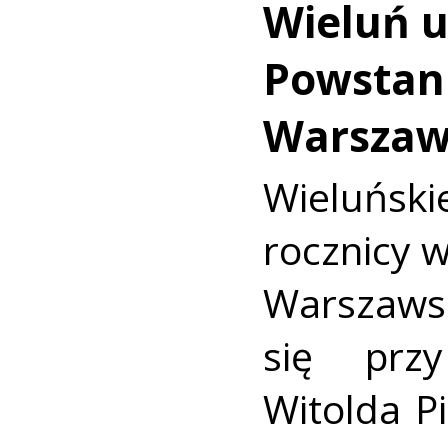
Wieluń u
Powstan
Warszaw
Wieluńs
rocznicy 
Warszaws
się prz
Witolda Pi