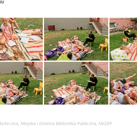
iu
iblioteczna
,
Miejska i Gminna Biblioteka Publiczna
,
MiGBP