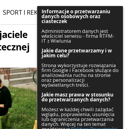
Informacje o przetwarzaniu
SPORT I REKREACJA
|
INWESTYCJE
danych osobowych oraz
ciasteczek
Administratorem danych jest
jaciele
Szukaj
właściciel serwisu - firma RTFM-
IT z Wielunia
tecznej
Jakie dane przetwarzamy i w
jakim celu?
Kategorie
Strona wykorzystuje rozwiązania
firm Google i Facebook służące do
Architektura
analizowania ruchu na stronie
Gospodarka
oraz personalizacji
Handel
wyświetlanych treści.
Infrastruktura
Jakie masz prawa w stosunku
Komunikaty
do przetwarzanych danych?
Kultura
Możesz w każdej chwili zażądać
Polityka
wglądu, poprawienia, usunięcia
Pozostałe
lub ograniczenia przetwarzania
Psychologia
danych. Więcej na ten temat
Rolnictwo
znajdziesz w
Polityce Prywatności