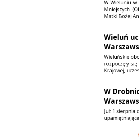
W Wieluniu w d
Mniejszych (O
Matki Bożej Ani
Wieluń uc
Warszaws
Wieluńskie ob
rozpoczęły się
Krajowej, ucze
W Drobni
Warszaws
Już 1 sierpnia
upamiętniające