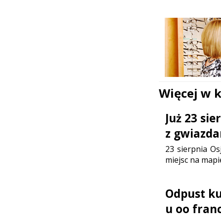
Więcej w 
Już 23 si
z gwiazda
23 sierpnia Os
miejsc na mapi
Odpust ku 
u oo fran