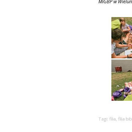
MiGBP w Wielun
Tagi:
filia
,
filia b