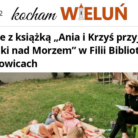
2
 z książką „Ania i Krzyś przy
i nad Morzem” w Filii Biblio
owicach