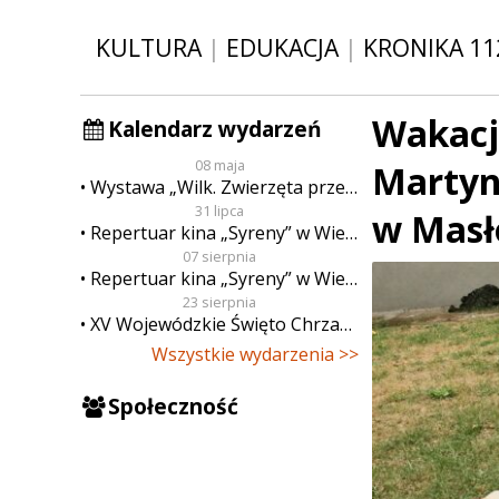
KULTURA
|
EDUKACJA
|
KRONIKA 11
Wakacje
Kalendarz wydarzeń
08 maja
Martynk
Wystawa „Wilk. Zwierzęta przeklęte”
31 lipca
w Masł
Repertuar kina „Syreny” w Wieluniu w dn. od 31 lipca do 6 sierpnia
07 sierpnia
Repertuar kina „Syreny” w Wieluniu w dn. od 7 do 13 sierpnia
23 sierpnia
XV Wojewódzkie Święto Chrzanu
Wszystkie wydarzenia >>
Społeczność