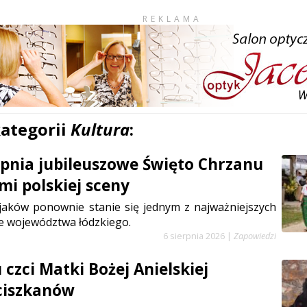
REKLAMA
kategorii
Kultura
:
erpnia jubileuszowe Święto Chrzanu
mi polskiej sceny
jaków ponownie stanie się jednym z najważniejszych
e województwa łódzkiego.
6 sierpnia 2026
|
Zapowiedzi
czci Matki Bożej Anielskiej
ciszkanów