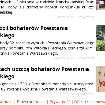
niach 1-2 sierpnia w rodzinie franciszkańskiej Braci
FM) odbył się doroczny odpust Porcjunkuli ku czci
elskiej.
5 sierpnia 2026
|
Wydarzenia
zcił bohaterów Powstania
kiego
chody 82. rocznicy wybuchu Powstania Warszawskiego
 przy pomniku rtm. Witolda Pileckiego, żołnierza Armii
stnika Powstania Warszawskiego.
4 sierpnia 2026
|
Wydarzenia
cach uczczą bohaterów Powstania
kiego
 o godzinie 17:00 w Drobnicach odbędą się uroczystości
 82. rocznicę wybuchu Powstania Warszawskiego.
31 lipca 2026
|
Zapowiedzi
Kontakt
|
Prawa autorskie
|
Prywatność
|
Oferta reklamow