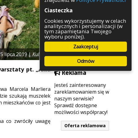
Rozrywka
Ciasteczka
Służby
Sport
Cookies wykorzystujemy w celach
analitycznych i personalizacji (w
Środowisko
tym zapamiętania Twojego
Szkolnictwo
wyboru poniżej).
Wydarzenia
Zaakceptuj
Zapowiedzi
Zdrowie
5 lipca 2019 |
Kultura
Odmów
warsztaty pt. „Ania
Reklama
Jesteś zainteresowany
twa Marcela Marliera
zareklamowaniem się w
dzie szukają muszelek
naszym serwisie?
h mieszkańców co jest
Sprawdź dostępne
możliwości współpracy!
 na co zwróciły uwagę
Oferta reklamowa