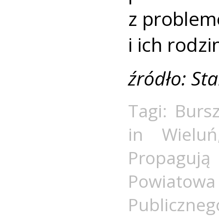
z proble
i ich rodz
źródło: St
Tagi:
Burs
in Wieluń
Propagują
Powiatow
Publiczneg