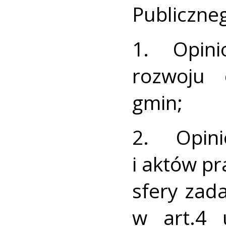
Publiczneg
1. Opini
rozwoju 
gmin;
2. Opin
i aktów p
sfery zad
w art.4 