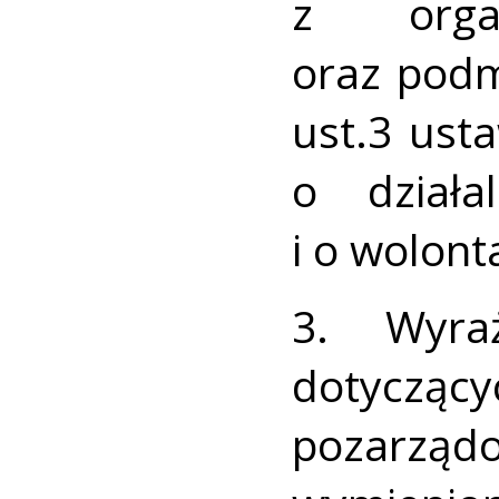
z organ
oraz podm
ust.3 ust
o działa
i o wolont
3. Wyra
dotyczący
pozarzą