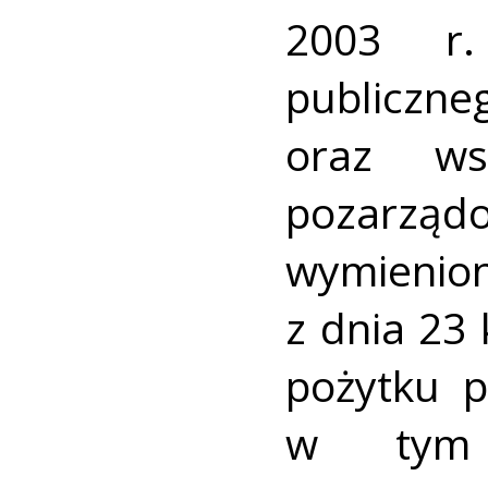
2003 r.
publicz
oraz ws
pozarz
wymienio
z dnia 23 
pożytku p
w tym 