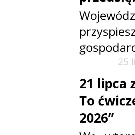
Wojewó
przyspi
gospodarc
25 
21 lipca
To ćwic
2026”