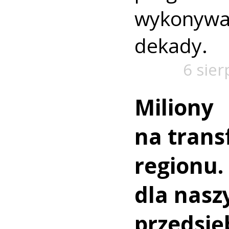
wykonywa
dekady.
6 sier
Miliony
na trans
regionu.
dla nasz
przedsię