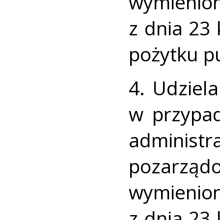
wymienio
z dnia 23 
pożytku pu
4. Udziel
w przypa
administra
pozarzą
wymienio
z dnia 23 