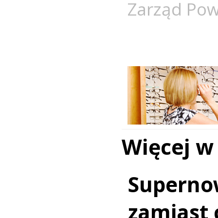
Zarząd Pow
Więcej w
Superno
zamiast c