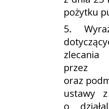
pożytku pu
5. Wyra
dotyczący
zlecania
przez o
oraz podm
ustawy z
o działa