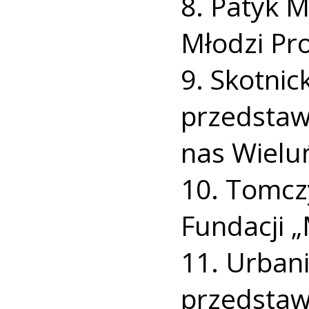
8. Patyk M
Młodzi Pr
9. Skotnic
przedstaw
nas Wieluń
10. Tomczy
Fundacji 
11. Urban
przedstaw