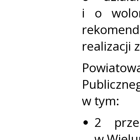
i o wolo
rekome
realizacji
Powiatow
Publiczne
w tym:
2 prze
w Wielu