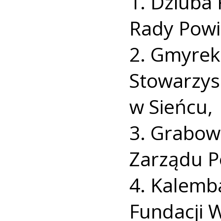
1. Dziuba 
Rady Powi
2. Gmyrek
Stowarzys
w Sieńcu,
3. Grabows
Zarządu P
4. Kalemb
Fundacji 