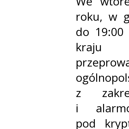
We wtore
roku, w 
do 19:00 
kraj
przeprow
ogólnopo
z zakre
i alarm
pod kry