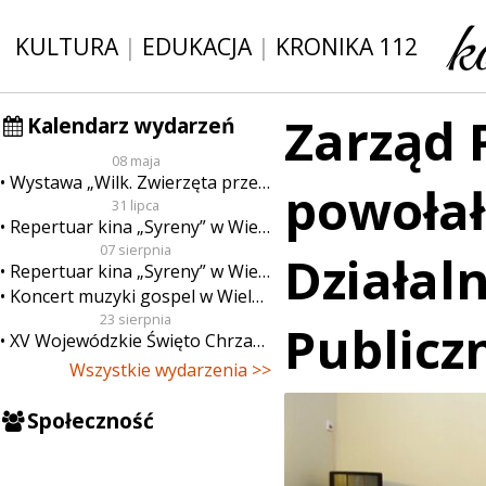
KULTURA
|
EDUKACJA
|
KRONIKA 112
Zarząd 
Kalendarz wydarzeń
08 maja
Wystawa „Wilk. Zwierzęta przeklęte”
powoła
31 lipca
Repertuar kina „Syreny” w Wieluniu w dn. od 31 lipca do 6 sierpnia
07 sierpnia
Działal
Repertuar kina „Syreny” w Wieluniu w dn. od 7 do 13 sierpnia
Koncert muzyki gospel w Wieluniu
23 sierpnia
Publicz
XV Wojewódzkie Święto Chrzanu
Wszystkie wydarzenia >>
Społeczność