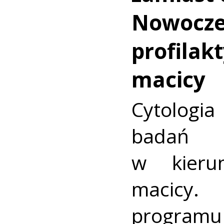
Nowocz
profilakt
macicy
Cytologia
badań p
w kieru
macic
progra