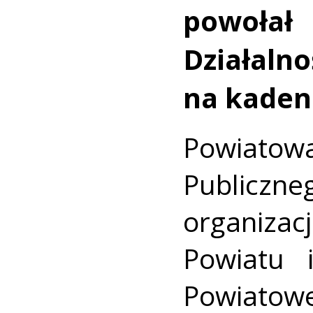
powołał
Działaln
na kadenc
Powiatow
Publiczneg
organiza
Powiatu 
Powiatowe