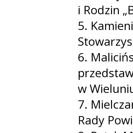
i Rodzin „
5. Kamieni
Stowarzys
6. Maliciń
przedstaw
w Wieluni
7. Mielcza
Rady Powi