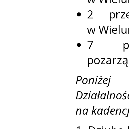
2 prze
w Wielu
7 prze
pozarz
Poniżej
Działaln
na kadenc