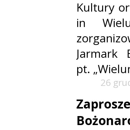
Kultury o
in Wiel
zorganiz
Jarmark 
pt. „Wielu
26 gru
Zaprosze
Bożonar