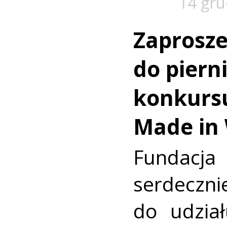
14 gru
Zaprosze
do pier
konkursu
Made in
Fundacja
serdec
do udzia