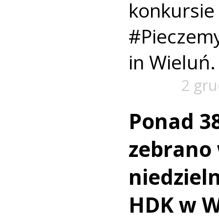
konkurs
#Piecze
in Wieluń.
2 gr
Ponad 38
zebrano 
niedzieln
HDK w W