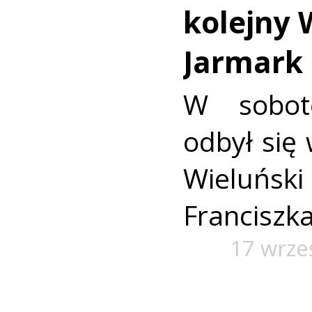
kolejny 
Jarmark 
W sobot
odbył się 
Wieluń
Franciszka
17 wrze