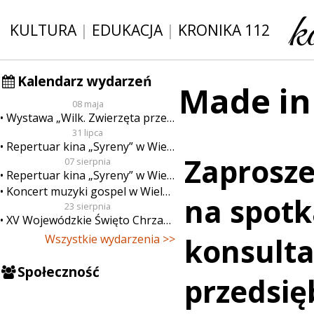
KULTURA
|
EDUKACJA
|
KRONIKA 112
Kalendarz wydarzeń
Made in
08 maja
Wystawa „Wilk. Zwierzęta przeklęte”
31 lipca
Repertuar kina „Syreny” w Wieluniu w dn. od 31 lipca do 6 sierpnia
Zaprosze
07 sierpnia
Repertuar kina „Syreny” w Wieluniu w dn. od 7 do 13 sierpnia
Koncert muzyki gospel w Wieluniu
na spotk
23 sierpnia
XV Wojewódzkie Święto Chrzanu
Wszystkie wydarzenia >>
konsulta
Społeczność
przedsię