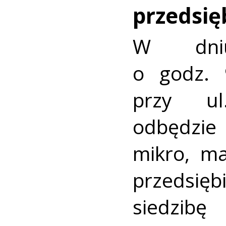
przedsię
W dni
o godz. 
przy u
odbędzie 
mikro, ma
przedsię
siedzi