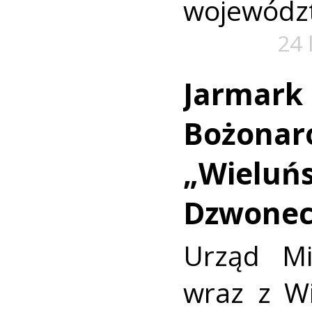
województ
24 
Jarmark
Bożonar
„Wieluńs
Dzwonec
Urząd Mi
wraz z W