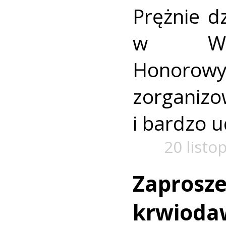
Prężnie dz
w Wie
Honorow
zorgani
i bardzo u
20 listo
Zaprosze
krwioda