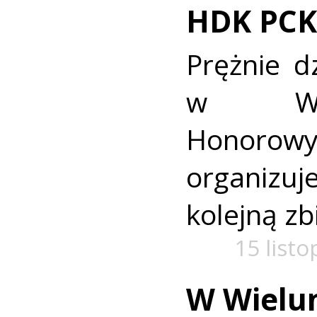
HDK PCK
Prężnie d
w Wie
Honorow
organiz
kolejną zb
15 list
W Wielun