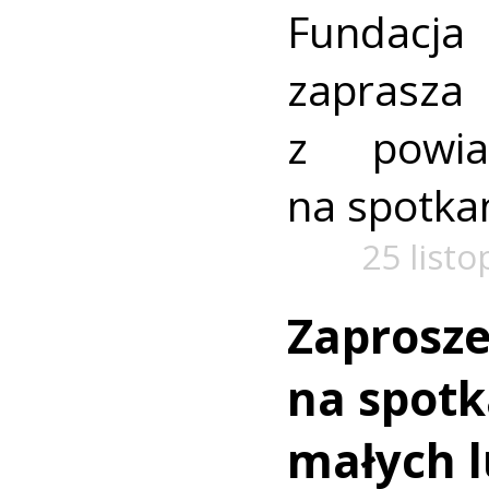
Fundacja
zaprasza
z powia
na spotkan
25 list
Zaprosze
na spotk
małych l