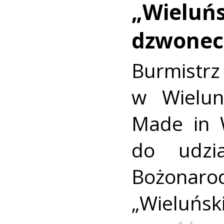
„Wieluńs
dzwonecz
Burmistr
w Wielun
Made in 
do udzi
Bożonaro
„Wieluńsk