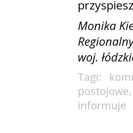
przyspiesz
Monika Kie
Regionalny
woj. łódzk
Tagi:
komu
postojowe
informuje