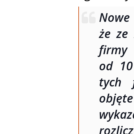
Nowe 
że ze
firmy
od 10
tych 
objęt
wyka
rozlic