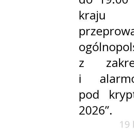
kraj
przeprow
ogólnopo
z zakre
i alarm
pod kry
2026”.
19 