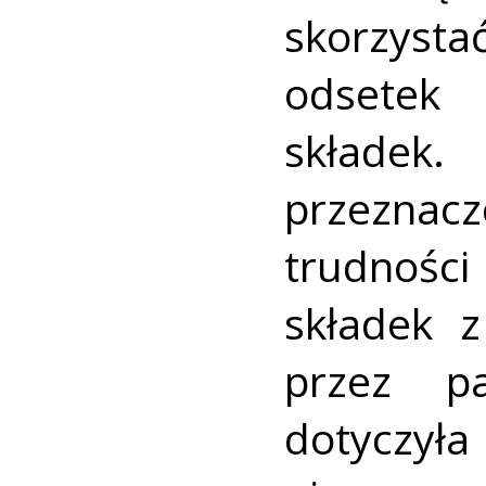
skorzysta
odsetek 
składek
przeznac
trudnośc
składek 
przez p
dotyczył