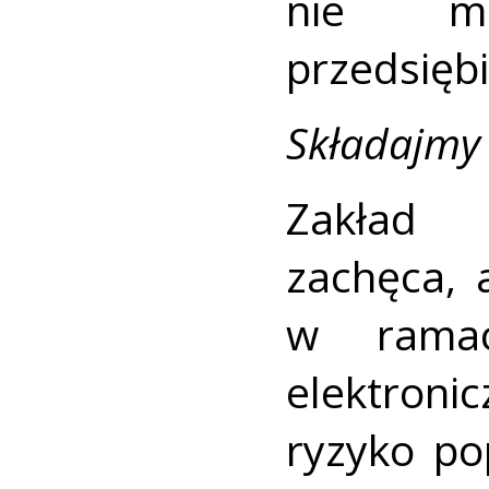
nie ma
przedsięb
Składajmy 
Zakład 
zachęca, 
w ramac
elektroni
ryzyko po