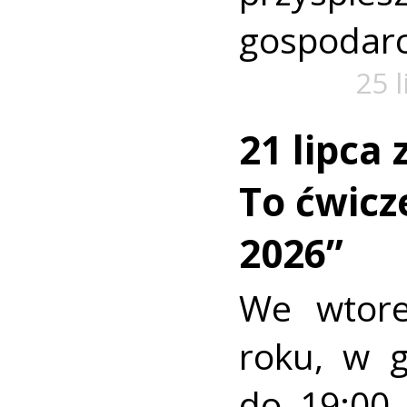
gospodarc
25 
21 lipca
To ćwic
2026”
We wtore
roku, w 
do 19:00 