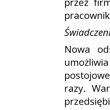
przez fir
pracownik
Świadczen
Nowa ods
umożli
postojowe
razy. Wa
przedsięb