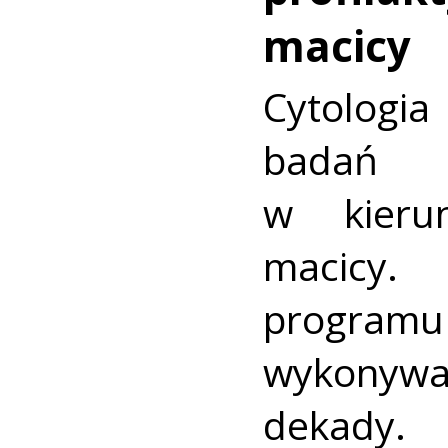
macicy
Cytologia
badań p
w kieru
macic
progra
wykonywa
dekady.