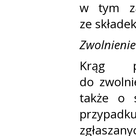
w tym za
ze składek
Zwolnienie
Krąg p
do zwolni
także o s
przypadku
zgłaszany