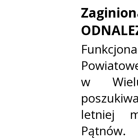
Zaginion
ODNALE
Funkcjon
Powiat
w Wielu
poszukiwa
letniej 
Pątnów.