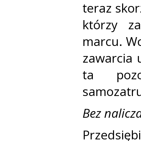
teraz skor
którzy z
marcu. Wc
zawarcia 
ta poz
samozatru
Bez nalicz
Przedsię