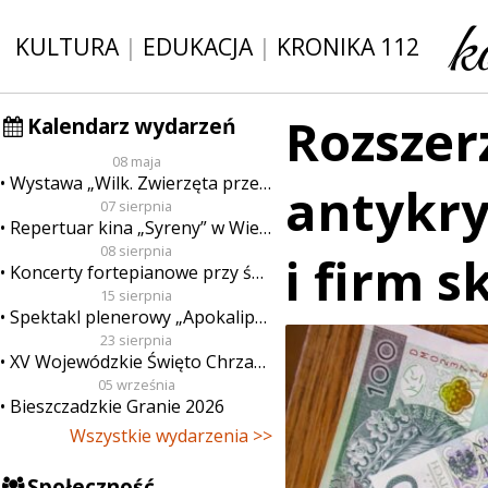
KULTURA
|
EDUKACJA
|
KRONIKA 112
Rozszer
Kalendarz wydarzeń
08 maja
Wystawa „Wilk. Zwierzęta przeklęte”
antykry
07 sierpnia
Repertuar kina „Syreny” w Wieluniu w dn. od 7 do 13 sierpnia
08 sierpnia
i firm s
Koncerty fortepianowe przy świecach
15 sierpnia
Spektakl plenerowy „Apokalipsa”
23 sierpnia
XV Wojewódzkie Święto Chrzanu
05 września
Bieszczadzkie Granie 2026
Wszystkie wydarzenia >>
Społeczność