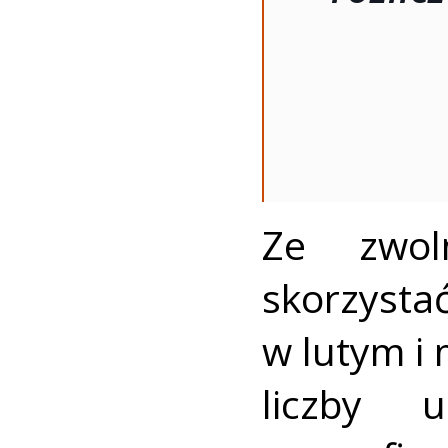
Ze zwol
skorzyst
w lutym i
liczby u