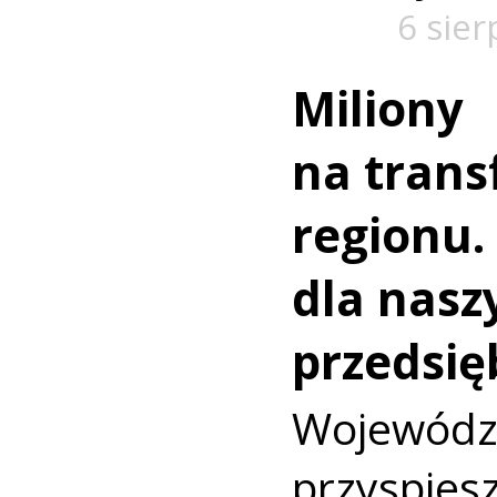
6 sier
Miliony
na trans
regionu.
dla nasz
przedsię
Wojewó
przyspi