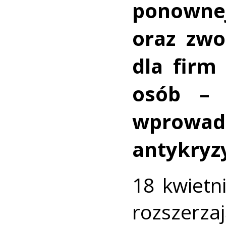
ponownej
oraz zwo
dla firm
osób – 
wprowa
antykryz
18 kwietn
rozszerz