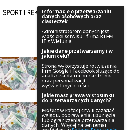
Informacje o przetwarzaniu
SPORT I REKREACJA
|
INWESTYCJE
danych osobowych oraz
ciasteczek
Administratorem danych jest
Szukaj
właściciel serwisu - firma RTFM-
IT z Wielunia
Jakie dane przetwarzamy i w
jakim celu?
Kategorie
Strona wykorzystuje rozwiązania
firm Google i Facebook służące do
Architektura
analizowania ruchu na stronie
Gospodarka
oraz personalizacji
Handel
wyświetlanych treści.
Infrastruktura
Jakie masz prawa w stosunku
Komunikaty
do przetwarzanych danych?
Kultura
Możesz w każdej chwili zażądać
Polityka
wglądu, poprawienia, usunięcia
Pozostałe
lub ograniczenia przetwarzania
Psychologia
danych. Więcej na ten temat
Rolnictwo
znajdziesz w
Polityce Prywatności