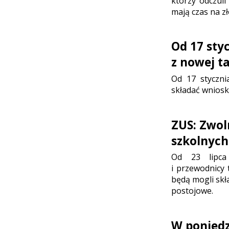
którzy odczul
mają czas na z
Od 17 sty
z nowej t
Od 17 styczni
składać wnioski
ZUS: Zwol
szkolnych
Od 23 lipca 
i przewodnicy 
będą mogli skł
postojowe.
W poniedz