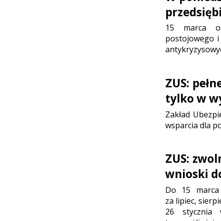
przedsięb
15 marca od
postojowego i 
antykryzysowyc
ZUS: pełn
tylko w w
Zakład Ubezpi
wsparcia dla p
ZUS: zwol
wnioski d
Do 15 marca 
za lipiec, sier
26 stycznia 