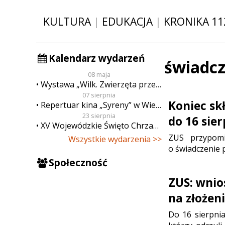
KULTURA
|
EDUKACJA
|
KRONIKA 11
Kalendarz wydarzeń
świadcz
08 maja
Wystawa „Wilk. Zwierzęta przeklęte”
07 sierpnia
Koniec sk
Repertuar kina „Syreny” w Wieluniu w dn. od 7 do 13 sierpnia
23 sierpnia
do 16 sier
XV Wojewódzkie Święto Chrzanu
ZUS przypomi
Wszystkie wydarzenia >>
o świadczenie 
Społeczność
ZUS: wnio
na złożen
Do 16 sierpni