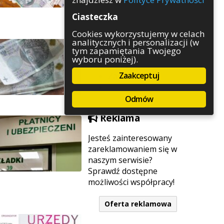
Rozrywka
Ciasteczka
Służby
Sport
Cookies wykorzystujemy w celach
analitycznych i personalizacji (w
Środowisko
tym zapamiętania Twojego
Szkolnictwo
wyboru poniżej).
Wydarzenia
Zaakceptuj
Zapowiedzi
Zdrowie
Odmów
Reklama
Jesteś zainteresowany
zareklamowaniem się w
naszym serwisie?
Sprawdź dostępne
możliwości współpracy!
Oferta reklamowa