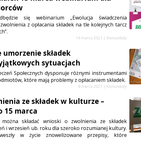
iorców
będzie się webinarium „Ewolucja świadczenia
zwolnienia z opłacania składek na tle kolejnych tarcz
h”.
14 marca 2021
|
Komunikaty
e umorzenie składek
yjątkowych sytuacjach
eczeń Społecznych dysponuje różnymi instrumentami
odmiotów, które mają problemy z opłacaniem składek.
8 marca 2021
|
Komunikaty
nienia ze składek w kulturze –
o 15 marca
można składać wnioski o zwolnienia ze składek
pień i wrzesień ub. roku dla szeroko rozumianej kultury.
weszły w życie znowelizowane przepisy, które