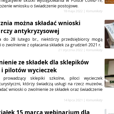
i negatywne skutki występowania w Polsce Covid-19,
łożenie wniosku o świadczenie postojowe.
18 maja 2022
|
Komunikaty
cznia można składać wnioski
arczy antykryzysowej
a do 28 lutego br., niektórzy przedsiębiorcy mogą
 o zwolnienie z opłacania składek za grudzień 2021 r.
21 stycznia 2022
|
Komunikaty
nienie ze składek dla sklepików
 i pilotów wycieczek
prowadzący sklepiki szkolne, piloci wycieczek
turystyczni, którzy świadczą usługi na rzecz muzeów,
adać wnioski o zwolnienie ze składek oraz świadczenie
14 lipca 2021
|
Komunikaty
iałek 15 marca webinarium dla