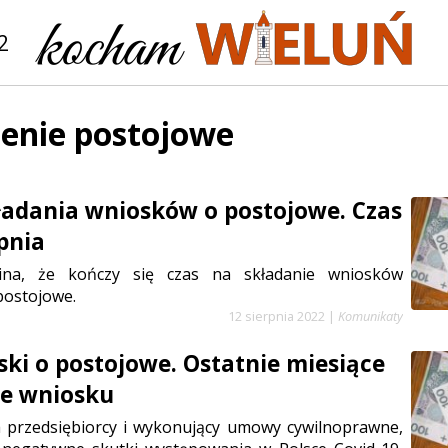
2
enie postojowe
ładania wniosków o postojowe. Czas
pnia
na, że kończy się czas na składanie wniosków
postojowe.
12 sierpnia 2022
|
Komunikaty
ski o postojowe. Ostatnie miesiące
ie wniosku
a przedsiębiorcy i wykonujący umowy cywilnoprawne,