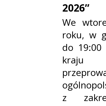
2026”
We wtore
roku, w 
do 19:00 
kraj
przeprow
ogólnopo
z zakre