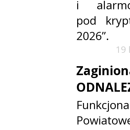
i alarm
pod kry
2026”.
19 
Zaginion
ODNALE
Funkcjon
Powiat