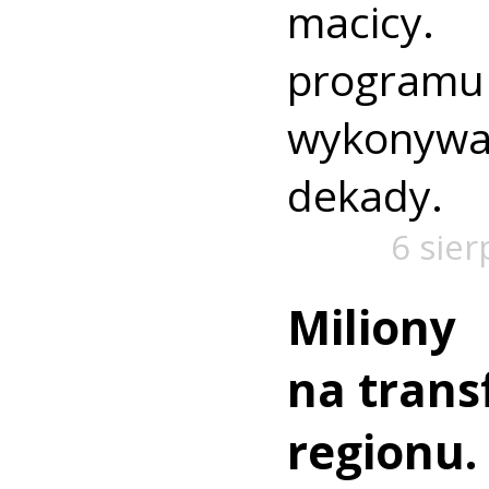
macic
progra
wykonywa
dekady.
6 sier
Miliony
na trans
regionu.