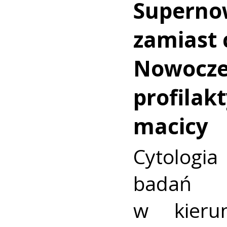
Superno
zamiast c
Nowocz
profilakt
macicy
Cytologia
badań p
w kieru