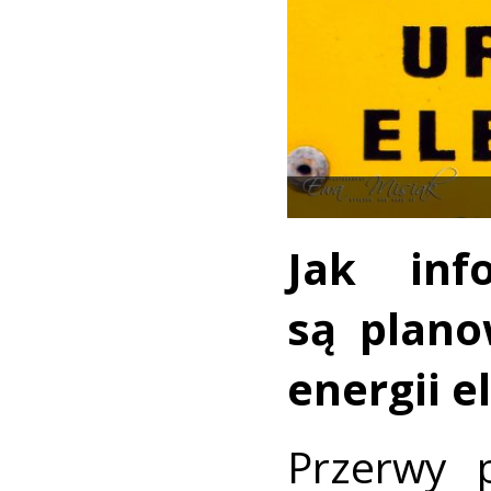
Jak inf
są plan
energii e
Przerwy 