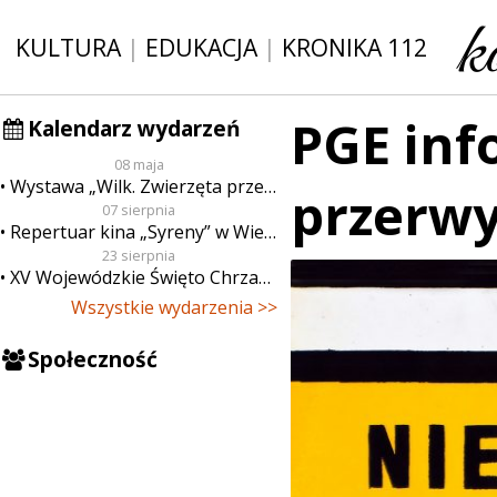
KULTURA
|
EDUKACJA
|
KRONIKA 112
PGE inf
Kalendarz wydarzeń
08 maja
Wystawa „Wilk. Zwierzęta przeklęte”
przerwy
07 sierpnia
Repertuar kina „Syreny” w Wieluniu w dn. od 7 do 13 sierpnia
23 sierpnia
XV Wojewódzkie Święto Chrzanu
Wszystkie wydarzenia >>
Społeczność