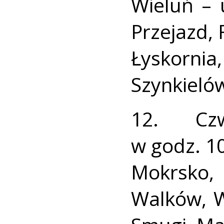
Wieluń – 
Przejazd, 
Łyskor
Szynkieló
12. Cz
w godz. 10
Mokrsko
Walków, W