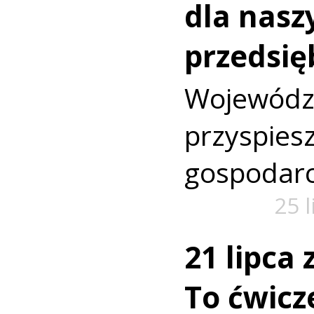
dla nasz
przedsię
Wojewó
przyspi
gospodarc
25 
21 lipca
To ćwic