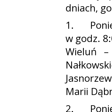
dniach, go
1. Poni
w godz. 8:
Wieluń – 
Nałkowsk
Jasnorzew
Marii Dąb
2. Poni