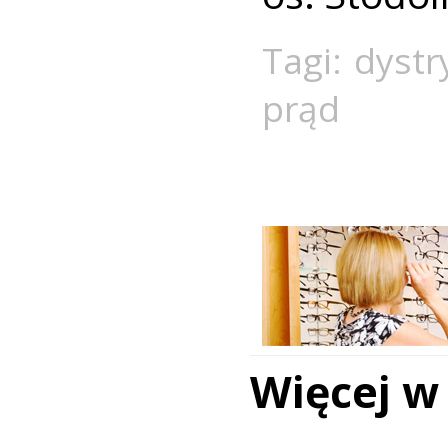
Tagi:
dystr
prąd
Więcej w