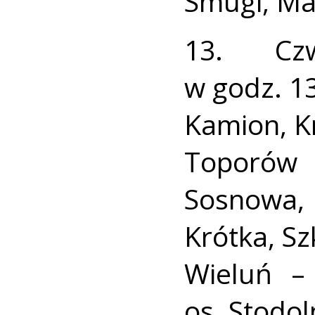
Smugi, Ma
13. Cz
w godz. 13
Kamion, K
Toporów 
Sosnowa
Krótka, S
Wieluń – 
os. Stodol