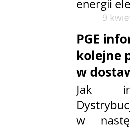
energii el
9 kwie
PGE info
kolejne 
w dosta
Jak in
Dystrybuc
w nastę