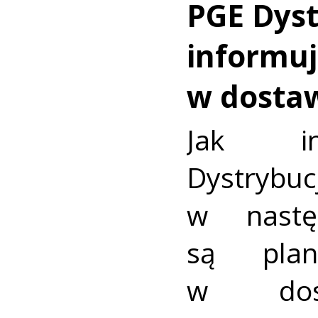
PGE Dyst
informuj
w dosta
Jak in
Dystrybuc
w nastę
są plan
w dost