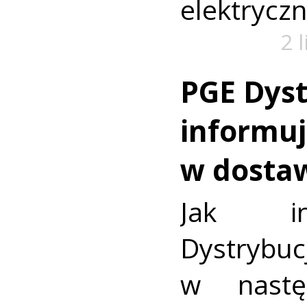
elektryczn
2 
PGE Dyst
informuj
w dosta
Jak in
Dystrybuc
w nastę