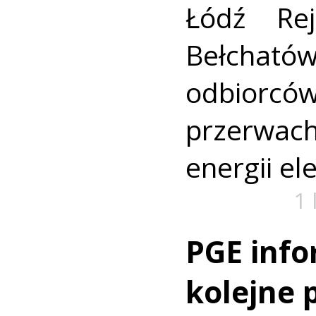
Łódź Rej
Bełchatów
odbiorc
przerwa
energii el
1 
PGE info
kolejne 