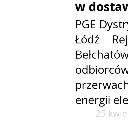
w dosta
PGE Dystr
Łódź Rej
Bełchatów
odbiorc
przerwa
energii el
25 kwie