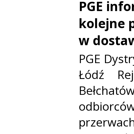
PGE info
kolejne 
w dosta
PGE Dystr
Łódź Rej
Bełchatów
odbiorc
przerwa