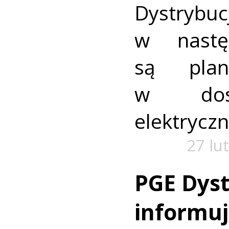
Dystrybuc
w nastę
są plan
w dost
elektryczn
27 lu
PGE Dyst
informuj