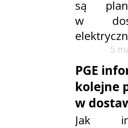
są plan
w dost
elektryczn
5 m
PGE info
kolejne 
w dosta
Jak in