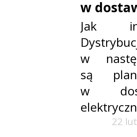
w dosta
Jak in
Dystrybuc
w nastę
są plan
w dost
elektryczn
22 lu