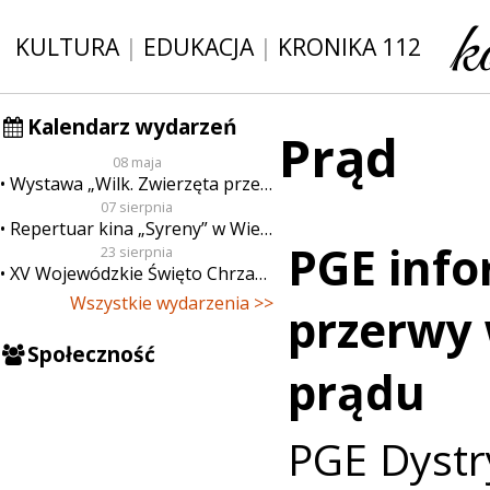
KULTURA
|
EDUKACJA
|
KRONIKA 112
Kalendarz wydarzeń
Prąd
08 maja
Wystawa „Wilk. Zwierzęta przeklęte”
07 sierpnia
Repertuar kina „Syreny” w Wieluniu w dn. od 7 do 13 sierpnia
PGE info
23 sierpnia
XV Wojewódzkie Święto Chrzanu
Wszystkie wydarzenia >>
przerwy
Społeczność
prądu
PGE Dystr