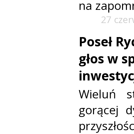
na zapomn
27 cze
Poseł Ry
głos w s
inwestyc
Wieluń s
gorącej d
przyszł