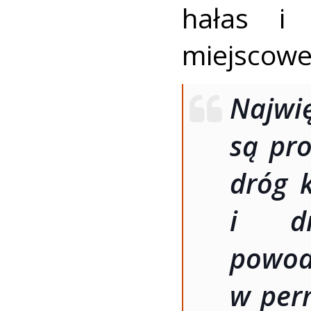
hałas i 
miejscowe
Najwi
są pr
dróg k
i dr
pow
w per