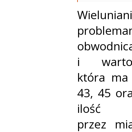
Wielunian
problema
obwodnic
i warto
która ma 
43, 45 or
ilość t
przez mi