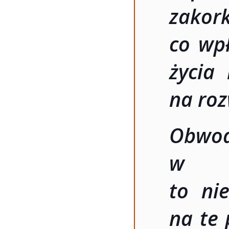
zako
co wp
życia 
na roz
Obwod
w W
to ni
na te 