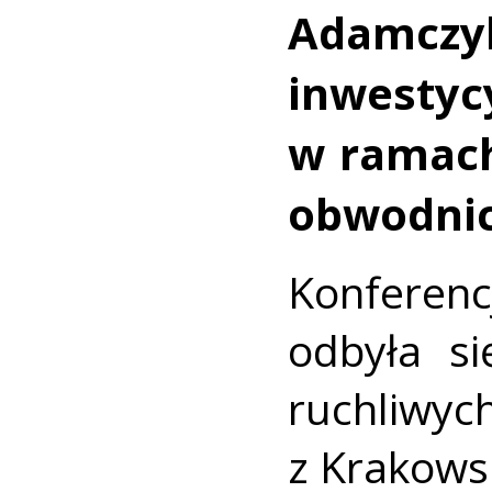
Adamcz
inwestyc
w ramac
obwodnic
Konfere
odbyła si
ruchliwyc
z Krakows