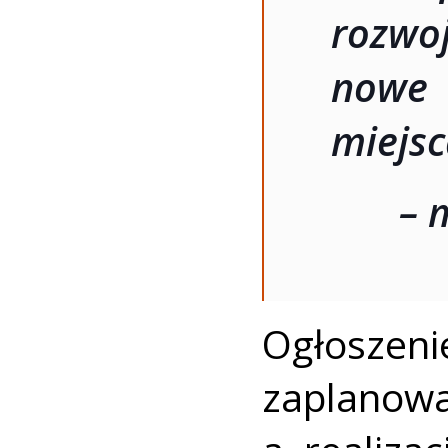
rozwo
nowe 
miejsc
– 
Ogłosze
zaplanow