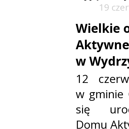
19 cze
Wielkie
Aktywne
w Wydrz
12 czer
w gminie 
się uro
Domu Akt