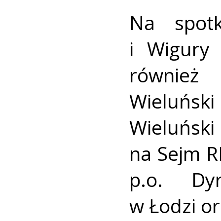
Na spot
i Wigury 
również
Wieluński
Wieluńsk
na Sejm R
p.o. Dy
w Łodzi​ o