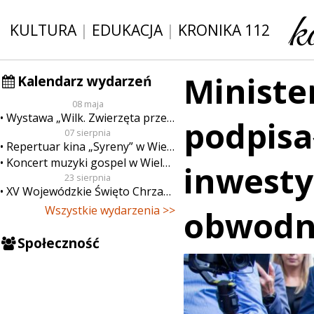
KULTURA
|
EDUKACJA
|
KRONIKA 112
Ministe
Kalendarz wydarzeń
08 maja
Wystawa „Wilk. Zwierzęta przeklęte”
podpisa
07 sierpnia
Repertuar kina „Syreny” w Wieluniu w dn. od 7 do 13 sierpnia
Koncert muzyki gospel w Wieluniu
inwesty
23 sierpnia
XV Wojewódzkie Święto Chrzanu
Wszystkie wydarzenia >>
obwodn
Społeczność