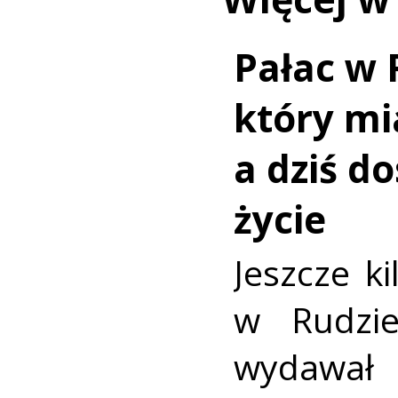
Pałac w 
który mi
a dziś d
życie
Jeszcze ki
w Rudzi
wydawa