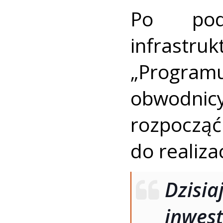
Po podp
infrastr
„Progra
obwodni
rozpoczą
do realiza
Dzis
inwes