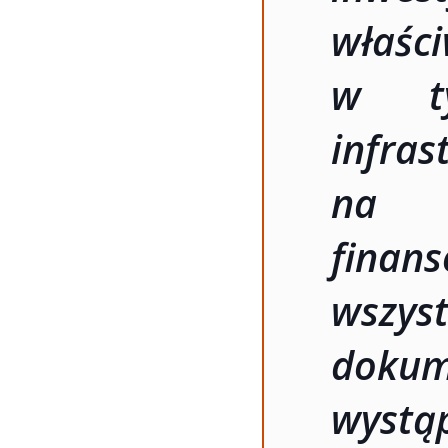
właśc
w ty
infra
na w
finan
wszy
doku
wystą