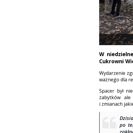
W niedzieln
Cukrowni Wie
Wydarzenie zgr
ważnego dla re
Spacer był ni
zabytków ale 
i zmianach jaki
Dzisi
po te
zakła