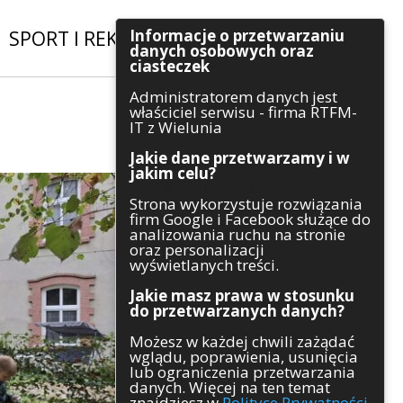
Informacje o przetwarzaniu
SPORT I REKREACJA
|
INWESTYCJE
danych osobowych oraz
ciasteczek
Administratorem danych jest
Szukaj
właściciel serwisu - firma RTFM-
IT z Wielunia
Jakie dane przetwarzamy i w
jakim celu?
Kategorie
Strona wykorzystuje rozwiązania
firm Google i Facebook służące do
Architektura
analizowania ruchu na stronie
Gospodarka
oraz personalizacji
Handel
wyświetlanych treści.
Infrastruktura
Jakie masz prawa w stosunku
Komunikaty
do przetwarzanych danych?
Kultura
Możesz w każdej chwili zażądać
Polityka
wglądu, poprawienia, usunięcia
Pozostałe
lub ograniczenia przetwarzania
Psychologia
danych. Więcej na ten temat
Rolnictwo
znajdziesz w
Polityce Prywatności