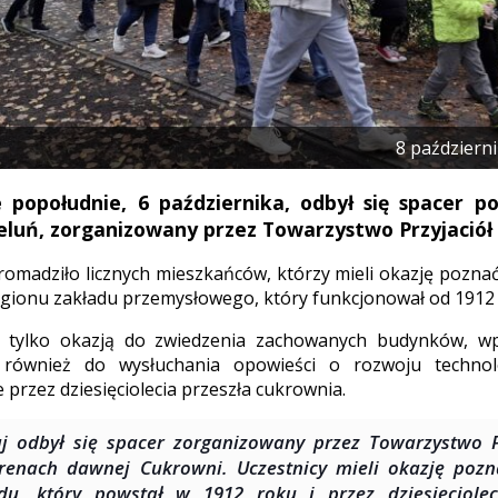
8 październ
e popołudnie, 6 października, odbył się spacer 
luń, zorganizowany przez Towarzystwo Przyjaciół 
omadziło licznych mieszkańców, którzy mieli okazję poznać
gionu zakładu przemysłowego, który funkcjonował od 1912 
e tylko okazją do zwiedzenia zachowanych budynków, wp
również do wysłuchania opowieści o rozwoju technolo
e przez dziesięciolecia przeszła cukrownia.
aj odbył się spacer zorganizowany przez Towarzystwo P
renach dawnej Cukrowni. Uczestnicy mieli okazję pozn
du, który powstał w 1912 roku i przez dziesięciole