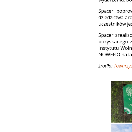
Spacer poprow
dziedzictwa ar
uczestników jes
Spacer zrealiz
pozyskanego z
Instytutu Wol
NOWEFIO na la
źródło:
Towarzys