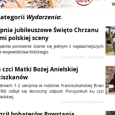
kategorii
Wydarzenia
:
erpnia jubileuszowe Święto Chrzanu
mi polskiej sceny
jaków ponownie stanie się jednym z najważniejszych
e województwa łódzkiego.
6 sierpnia 2026
|
Zapowiedzi
czci Matki Bożej Anielskiej
ciszkanów
niach 1-2 sierpnia w rodzinie franciszkańskiej Braci
FM) odbył się doroczny odpust Porcjunkuli ku czci
elskiej.
5 sierpnia 2026
|
Wydarzenia
zcił bohaterów Powstania