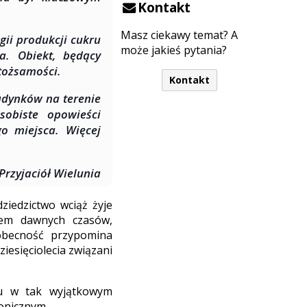
Kontakt
Masz ciekawy temat? A
ii produkcji cukru
może jakieś pytania?
ta. Obiekt, będący
tożsamości.
Kontakt
udynków na terenie
sobiste opowieści
go miejsca. Więcej
rzyjaciół Wielunia
ziedzictwo wciąż żyje
wem dawnych czasów,
obecność przypomina
ziesięciolecia związani
łu w tak wyjątkowym
onicznym.