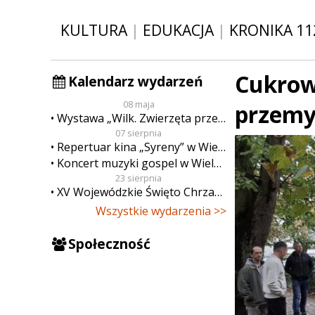
KULTURA
|
EDUKACJA
|
KRONIKA 11
Cukrown
Kalendarz wydarzeń
08 maja
przemy
Wystawa „Wilk. Zwierzęta przeklęte”
07 sierpnia
Repertuar kina „Syreny” w Wieluniu w dn. od 7 do 13 sierpnia
Koncert muzyki gospel w Wieluniu
23 sierpnia
XV Wojewódzkie Święto Chrzanu
Wszystkie wydarzenia >>
Społeczność