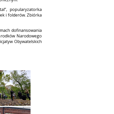
al”, popularyzatorka
ek i folderów. Zbiórka
ramach dofinansowania
 środków Narodowego
cjatyw Obywatelskich