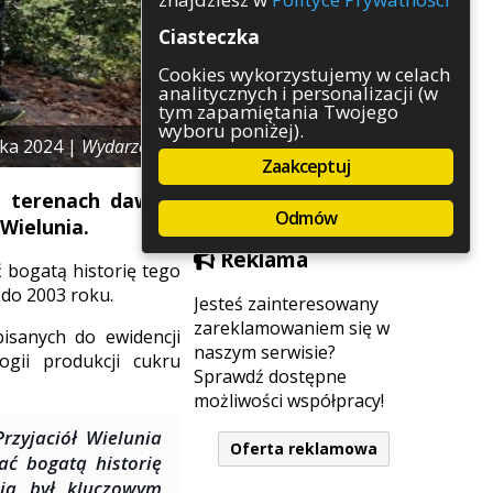
Rozrywka
Ciasteczka
Służby
Sport
Cookies wykorzystujemy w celach
analitycznych i personalizacji (w
Środowisko
tym zapamiętania Twojego
Szkolnictwo
wyboru poniżej).
Wydarzenia
ika 2024 |
Wydarzenia
Zaakceptuj
Zapowiedzi
Zdrowie
po terenach dawnej
Odmów
Wielunia.
Reklama
 bogatą historię tego
do 2003 roku.
Jesteś zainteresowany
zareklamowaniem się w
isanych do ewidencji
naszym serwisie?
gii produkcji cukru
Sprawdź dostępne
możliwości współpracy!
rzyjaciół Wielunia
Oferta reklamowa
ać bogatą historię
cia był kluczowym