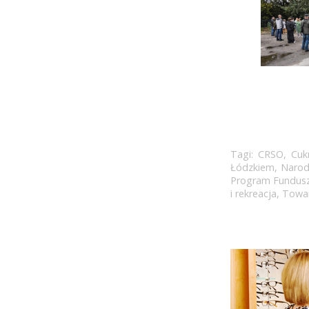
Tagi:
CRSO
,
Cuk
Łódzkiem
,
Narod
Program Fundusz
i rekreacja
,
Towar