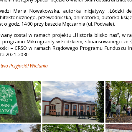
adzi Maria Nowakowska, autorka inicjatywy „Łódzki det
chitektonicznego, przewodniczka, animatorka, autorka książ
t o godz. 14:00 przy baszcie Męczarnia (ul. Podwale).
owany został w ramach projektu „Historia blisko nas”, w 
 programu Mikrogranty w Łódzkiem, sfinansowanego ze
ności – CRSO w ramach Rządowego Programu Funduszu Ini
ta 2021-2030.
two Przyjaciół Wielunia