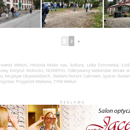
1
2
►
rownia Wieluń
,
Historia blisko nas
,
kultura
,
Lidia Ostrowska
,
Łódz
owy Instytut Wolności
,
NOWEFIO
,
Odkrywamy wieluńskie detale ar
u Inicjatyw Obywatelskich
,
śladami historii Cukrowni
,
Spacer śladami
zystwo Przyjaciół Wielunia
,
TPW Wieluń
REKLAMA