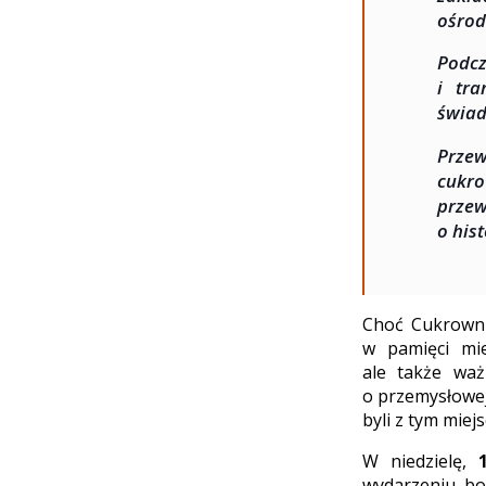
ośrod
Podcz
i tra
świad
Przew
cukr
przew
o his
Choć Cukrownia
w pamięci mi
ale także waż
o przemysłowej 
byli z tym miej
W niedzielę,
wydarzeniu, bo