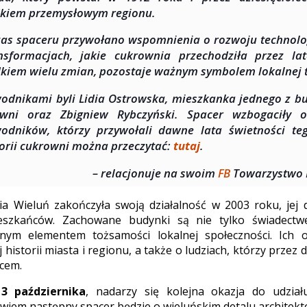
kiem przemysłowym regionu.
as spaceru przywołano wspomnienia o rozwoju technolog
nsformacjach, jakie cukrownia przechodziła przez la
kiem wielu zmian, pozostaje ważnym symbolem lokalnej 
odnikami byli Lidia Ostrowska, mieszkanka jednego z b
owni oraz Zbigniew Rybczyński. Spacer wzbogaciły o
odników, którzy przywołali dawne lata świetności te
torii cukrowni można przeczytać:
tutaj
.
– relacjonuje na swoim
FB
Towarzystwo P
 Wieluń zakończyła swoją działalność w 2003 roku, jej d
eszkańców. Zachowane budynki są nie tylko świadect
nym elementem tożsamości lokalnej społeczności. Ich 
historii miasta i regionu, a także o ludziach, którzy przez d
scem.
13 października
, nadarzy się kolejna okazja do udzia
wiem następny spacer będzie o wieluńskim detalu architekt