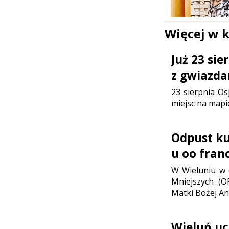
Więcej w 
Już 23 si
z gwiazda
23 sierpnia Os
miejsc na mapi
Odpust ku 
u oo fran
W Wieluniu w d
Mniejszych (O
Matki Bożej Ani
Wieluń uc