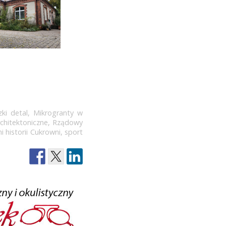
ki detal
,
Mikrogranty w
chitektoniczne
,
Rządowy
 historii Cukrowni
,
sport