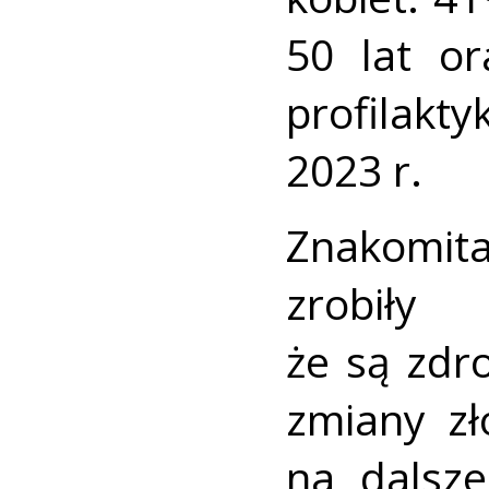
50 lat o
profilakt
2023 r.
Znakomit
zrobiły
że są zdr
zmiany zł
na dalsze