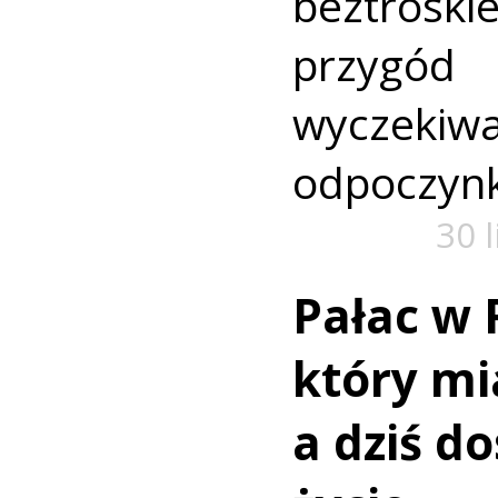
beztroski
przyg
wyczekiw
odpoczyn
30 
Pałac w 
który mi
a dziś d