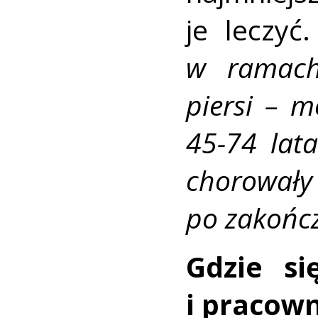
je leczyć
w ramach
piersi – 
45-74 lata
chorował
po zakończ
Gdzie s
i pracow