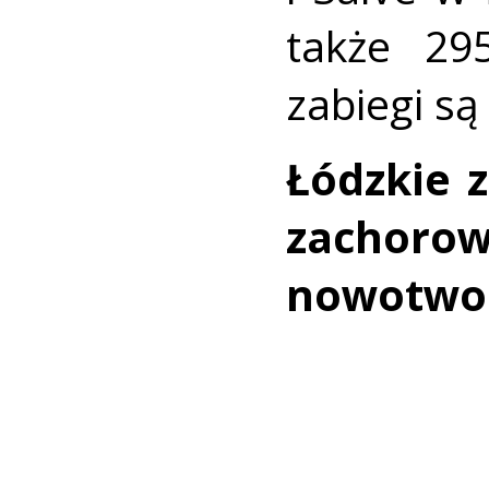
także 295
zabiegi s
Łódzkie 
zachor
nowotwo