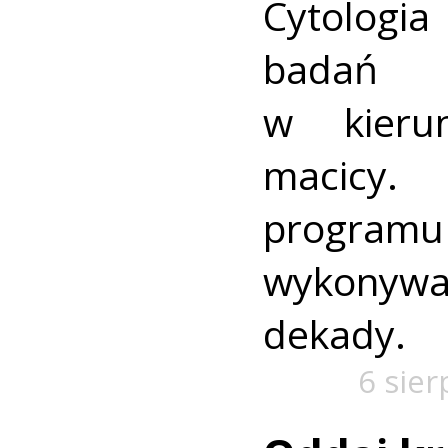
Cytologia
badań p
w kieru
macic
progra
wykonywa
dekady.
6 sier