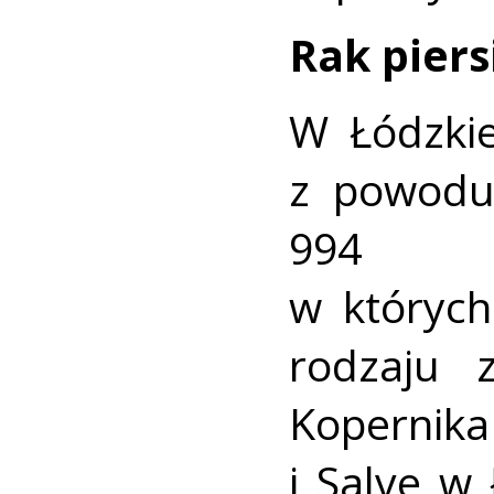
Rak pier
W Łódzki
z powodu
994 k
w których
rodzaju 
Kopernik
i Salve w