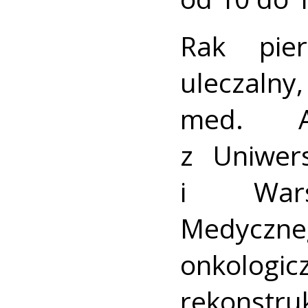
Rak pier
uleczalny,
med. Ag
z Uniwer
i Warsz
Medyczne
onkolo
rekonstruk