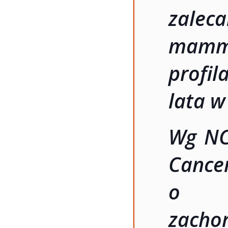
zal
mam
profil
lata w
Wg NC
Can
o z
zacho