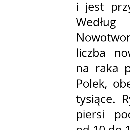
i jest pr
Według
Nowotworó
liczba n
na raka p
Polek, ob
tysiące. 
piersi p
od 10 do 