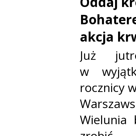
Oddaj kr
Bohatere
akcja k
Już jut
w wyjąt
rocznicy 
Warszaws
Wielunia 
zrobić