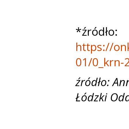
*źródło:
https://on
01/0_krn-
źródło: An
Łódzki Od