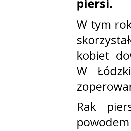
piersi.
W tym ro
skorzysta
kobiet do
W Łódzk
zoperowan
Rak pier
powodem 