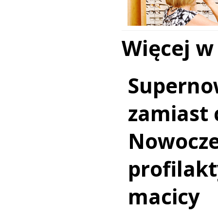
Więcej w
Superno
zamiast c
Nowocz
profilakt
macicy