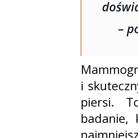
doświ
– p
Mammogra
i skutecz
piersi. 
badanie,
najmniejsz