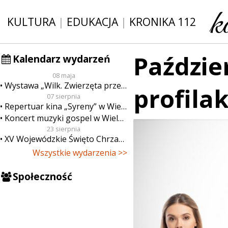
KULTURA
|
EDUKACJA
|
KRONIKA 112
Paździe
Kalendarz wydarzeń
08 maja
Wystawa „Wilk. Zwierzęta przeklęte”
profilak
07 sierpnia
Repertuar kina „Syreny” w Wieluniu w dn. od 7 do 13 sierpnia
Koncert muzyki gospel w Wieluniu
23 sierpnia
XV Wojewódzkie Święto Chrzanu
Wszystkie wydarzenia >>
Społeczność