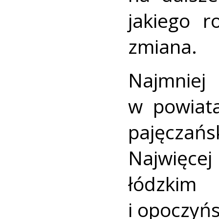
jakiego r
zmiana.
Najmni
w powiat
pajęczań
Najwięcej
łódzk
i opoczyń