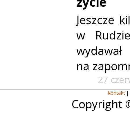
życie
Jeszcze ki
w Rudzi
wydawa
na zapomn
27 cze
Kontakt
|
Copyright