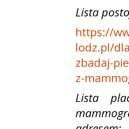
Lista post
https://w
lodz.pl/d
zbadaj-pie
z-mammogr
Lista pl
mammogra
adresem: