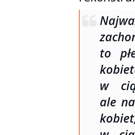
Najwa
zach
to pł
kobiet
w cią
ale na
kobie
w cią