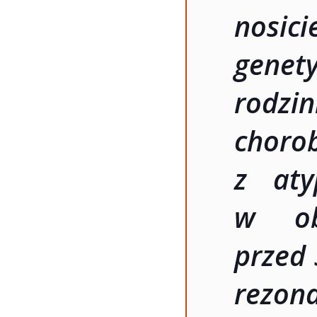
nosic
gene
rodzi
choro
z aty
w obs
przed 
rezo