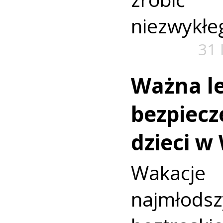
niezwykłe
31 
Ważna le
bezpiecz
dzieci w
Wakac
najmło