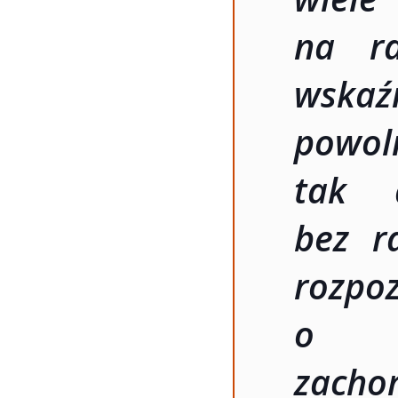
na ra
wskaź
powol
tak 
bez r
roz
o p
zach