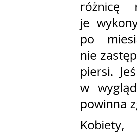
różnicę 
je wykon
po miesi
nie zastę
piersi. Je
w wygląd
powinna zg
Kobiety,