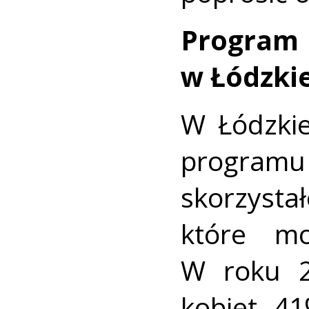
Program 
w Łódzki
W Łódzki
programu
skorzyst
które mo
W roku 2
kobiet. 4