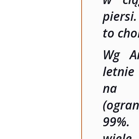
piers
to cho
Wg Am
letni
na w
(ogran
99%. 
wiele