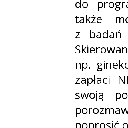
do progra
także m
z badań 
Skierowan
np. ginek
zapłaci 
swoją p
porozmawi
poprosić 