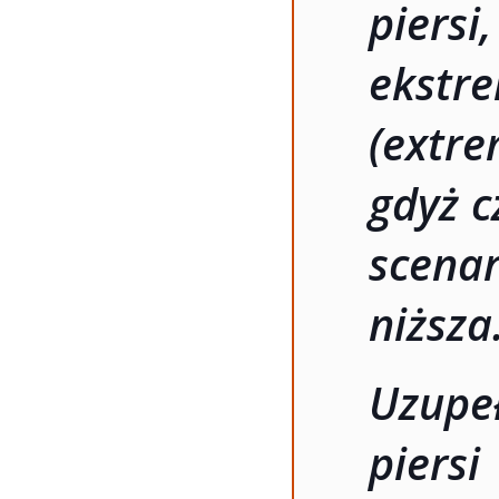
piers
ekstr
(ext
gdyż c
scenar
niższa
Uzupe
pier