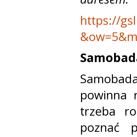
https://gs
&ow=5&mi
Samobada
Samobadan
powinna r
trzeba ro
poznać p