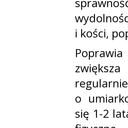
sprawnoś
wydolno
i kości, p
Poprawia
zwiększ
regularn
o umiark
się 1-2 la