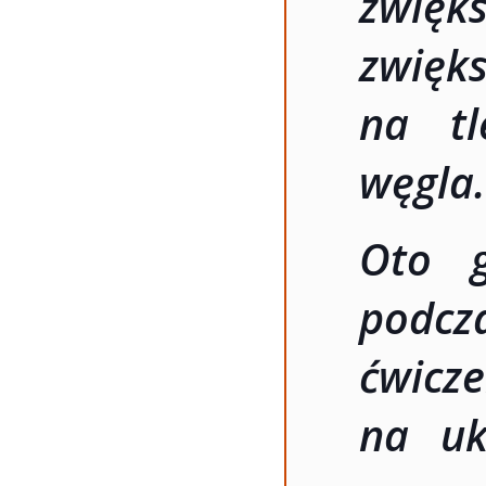
zwię
zwię
na tl
węgla
Oto g
podc
ćwicz
na uk