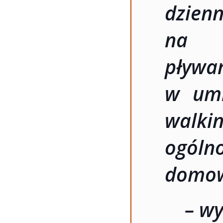
dzien
na p
pły
w umi
wal
ogóln
domo
– w