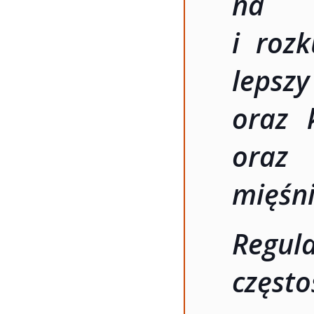
na 
i roz
lep
oraz 
oraz 
mięśn
Regul
często