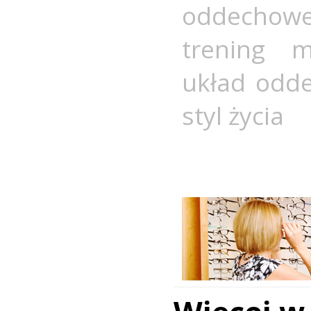
oddechow
trening m
układ odd
styl życia