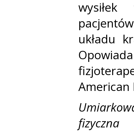
wysiłek
pacjentó
układu k
Opowiada
fizjoter
American 
Umiarkowa
fizyczna