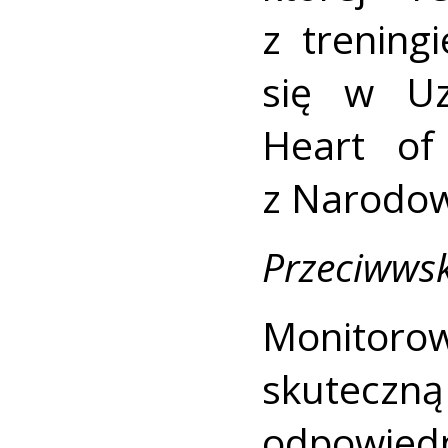
z trenin
się w Uz
Heart o
z Narodo
Przeciwws
Monitorow
skuteczną
odpow