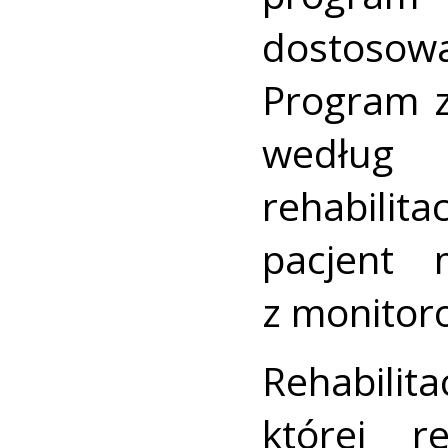
dostosow
Program 
według
rehabilit
pacjent 
z monitor
Rehab
której re