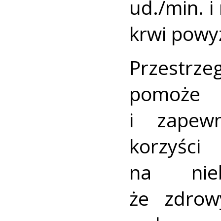
ud./min. i 
krwi powyż
Przestrz
pomoże 
i zapewn
korzyści
na nieb
że zdrow