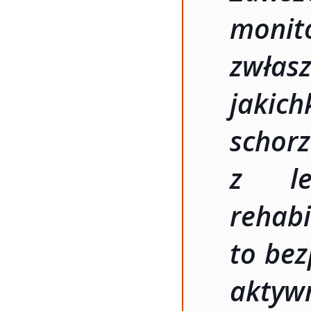
moni
zwł
jaki
schor
z le
rehabi
to bez
aktywn