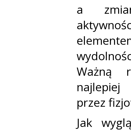
a zmia
aktywnoś
elementem
wydolnośc
Ważną r
najle
przez fizj
Jak wygl