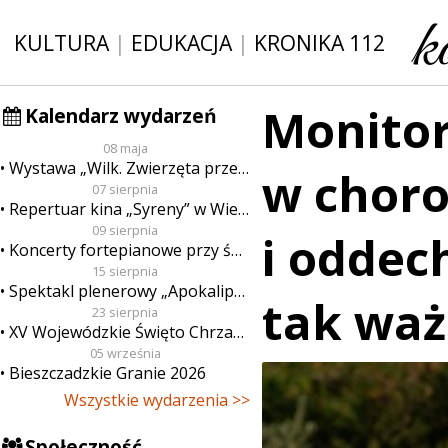
KULTURA
|
EDUKACJA
|
KRONIKA 112
Monito
Kalendarz wydarzeń
08 maja
Wystawa „Wilk. Zwierzęta przeklęte”
w choro
07 sierpnia
Repertuar kina „Syreny” w Wieluniu w dn. od 7 do 13 sierpnia
09 sierpnia
i oddec
Koncerty fortepianowe przy świecach
15 sierpnia
Spektakl plenerowy „Apokalipsa”
tak wa
23 sierpnia
XV Wojewódzkie Święto Chrzanu
05 września
Bieszczadzkie Granie 2026
Wszystkie wydarzenia >>
Społeczność