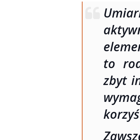
Umi
aktyw
elemen
to rod
zbyt i
wyma
korzyś
Zaws