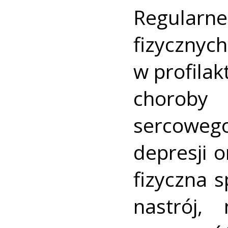
Regular
fizyczn
w profilak
choroby
sercowego
depresji 
fizyczna s
nastrój,