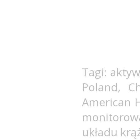
Tagi:
aktyw
Poland
,
C
American H
monitorow
układu krą