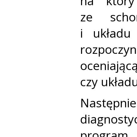
na który
ze scho
i układu
rozpocz
oceniaj
czy układ
Następn
diagnost
progra