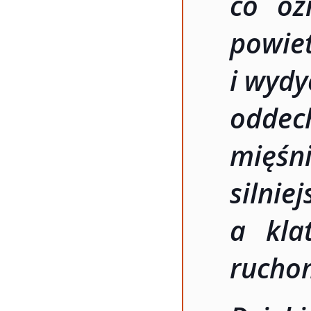
co oz
powi
i wydy
odde
mięś
silni
a kla
rucho