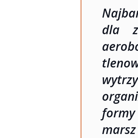
Najba
dla z
aero
tleno
wytr
organ
formy
marsz