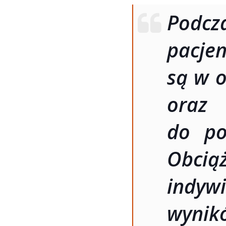
Podc
pac
są w o
oraz
do po
Obci
indy
wynik