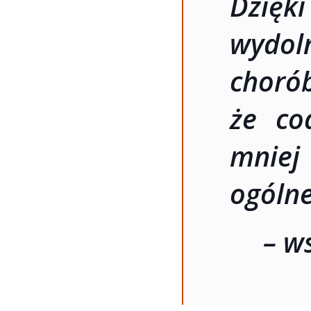
Dzię
wydoln
choró
że co
mnie
ogóln
– w