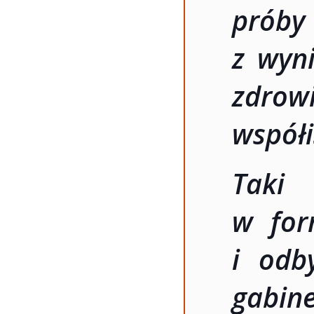
prób
z wyn
zdr
współi
Taki 
w for
i odb
gab