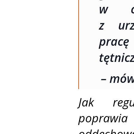
w cy
z urz
pracę 
tętnic
– mów
Jak regu
poprawi
oddechow