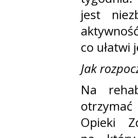
jest nie
aktywność
co ułatwi 
Jak rozpoc
Na rehab
otrzyma
Opieki Z