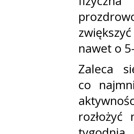
fizyczn
prozdrow
zwiększyć
nawet o 5-
Zaleca s
co najmn
aktywno
rozłożyć
tygodnia.