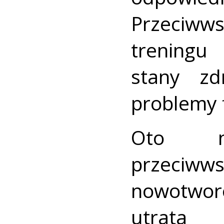
Przeciw
trening
stany zd
problemy 
Oto n
przec
nowotwor
utrata 