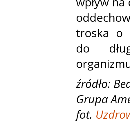
wpływ na 
oddechowy
troska o 
do dług
organizmu
źródło: Be
Grupa Ame
fot.
Uzdrow