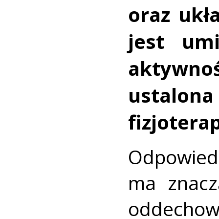
oraz ukł
jest um
aktywnoś
ustal
fizjotera
Odpowi
ma znacz
oddecho