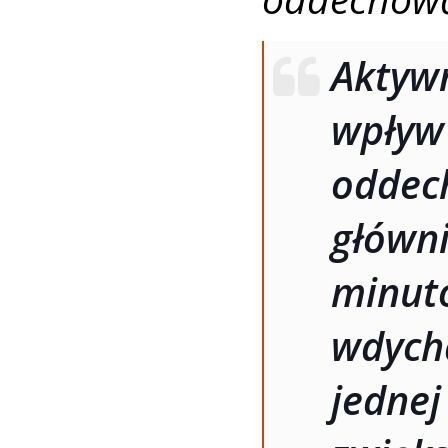
Aktyw
wpł
oddec
główn
minuto
wdych
jedne