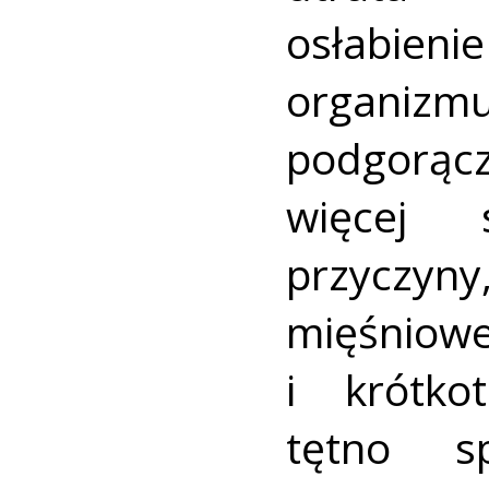
osłabie
organiz
podgorąc
więcej 
przyczy
mięśniow
i krótko
tętno s