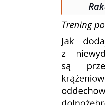
Rak
Trening po
Jak doda
z niewyd
są prze
krążeni
oddech
dolnoże