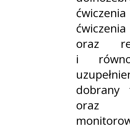
ćwiczen
ćwiczeni
oraz rel
i równ
uzupełni
dobrany 
oraz 
monitoro