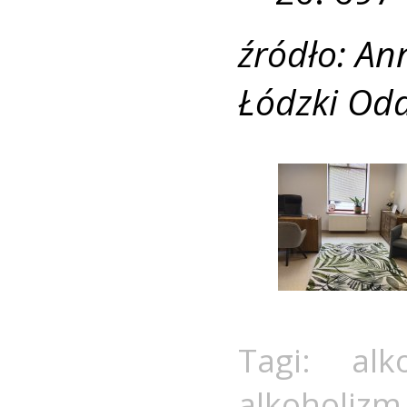
źródło: An
Łódzki Od
Tagi:
alk
alkoholiz