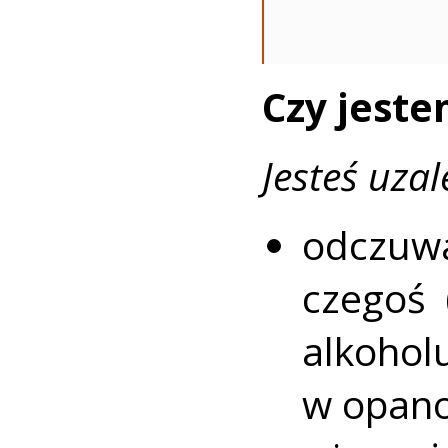
Czy jest
Jesteś uzal
odczuwa
czegoś 
alkoho
w opano