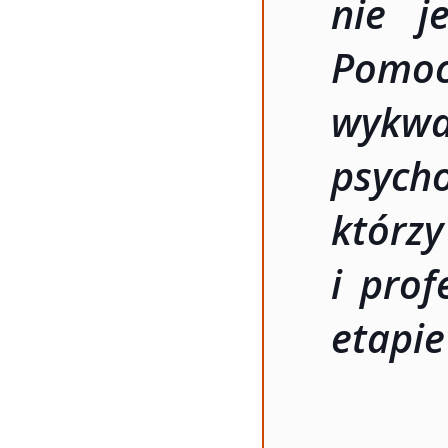
nie j
Pomoc
wykwal
psycho
któr
i pro
etapie