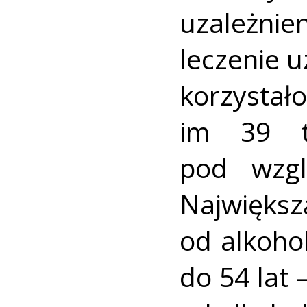
uzależnie
leczenie u
korzystał
im 39 ty
pod wzgl
Najwięk
od alkoho
do 54 lat