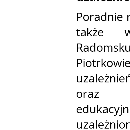
Poradnie m
także w
Radom
Piotrkow
uzależn
oraz dz
edukac
uzależni