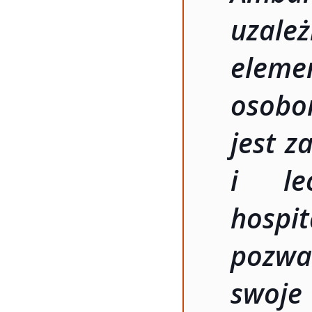
uzale
elem
osobo
jest z
i le
hospi
pozwa
swoje