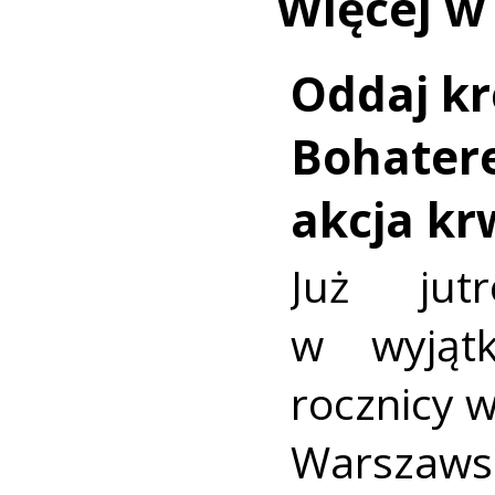
Więcej w
Oddaj kr
Bohatere
akcja k
Już jut
w wyjąt
rocznicy 
Warszaws