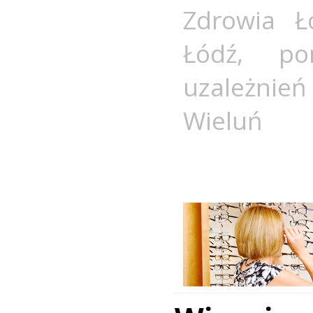
Zdrowia Ł
Łódź
,
po
uzależnie
Wieluń