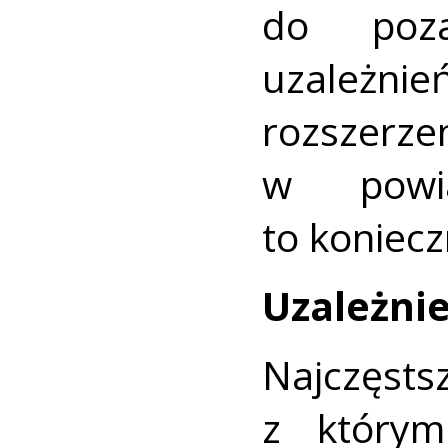
do poza
uzależ
rozszerze
w powi
to koniecz
Uzależni
Najczę
z którym