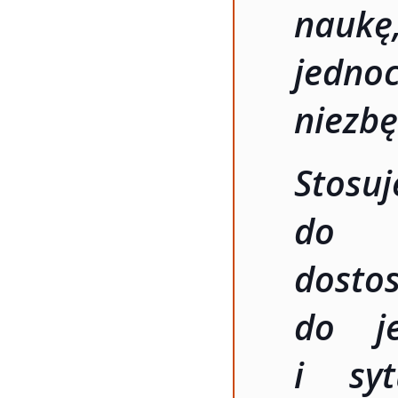
naukę
jedn
niezbę
Stosu
do 
dost
do je
i syt