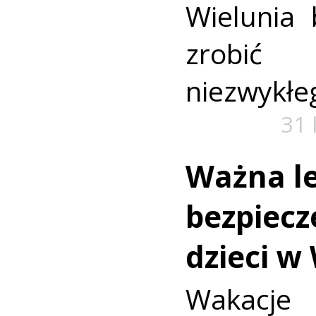
Wielunia 
zrobić
niezwykłe
31 
Ważna le
bezpiecz
dzieci w
Wakac