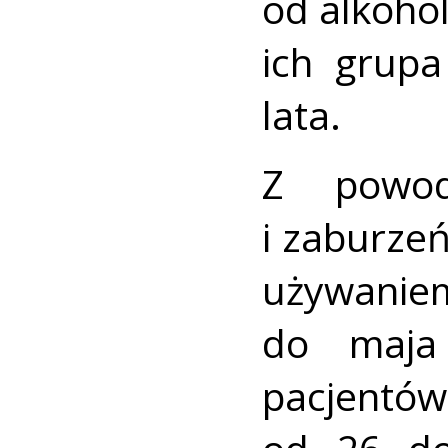
od alkohol
ich grup
lata.
Z powod
i zaburz
używani
do maja
pacjentów