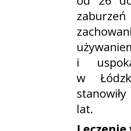
od 26 do
zaburzeń
zachow
używani
i uspok
w Łódzk
stanowiły
lat.
Leczenie