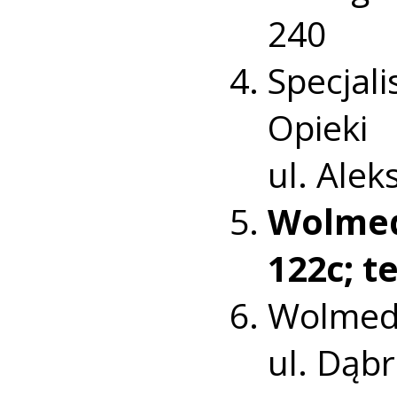
240
Specjal
Opie
ul. Ale
Wolme
122c; te
Wolm
ul. Dąb