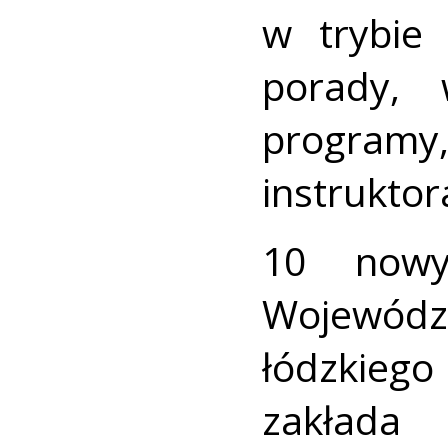
w trybie
porady, w
programy
instruktor
10 nowy
Wojewódzk
łódzkieg
zakład