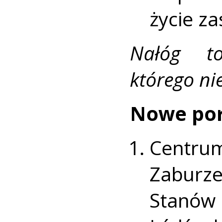
życie za
Nałóg to
którego nie
Nowe por
Centr
Zaburze
Stanów