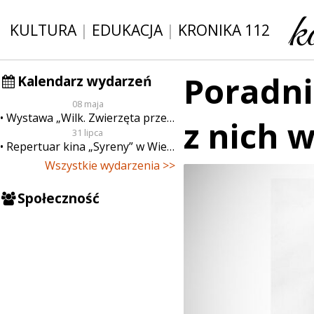
KULTURA
|
EDUKACJA
|
KRONIKA 112
Poradni
Kalendarz wydarzeń
08 maja
Wystawa „Wilk. Zwierzęta przeklęte”
z nich 
31 lipca
Repertuar kina „Syreny” w Wieluniu w dn. od 31 lipca do 6 sierpnia
Wszystkie wydarzenia >>
Społeczność