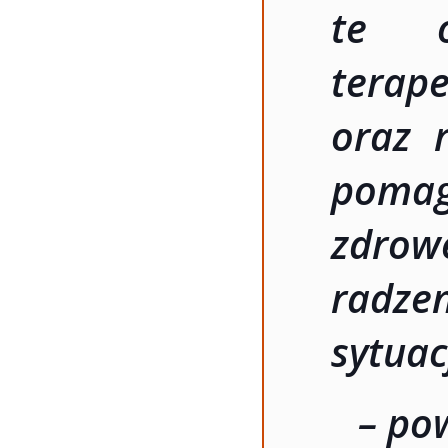
te o
terap
oraz 
poma
zdrow
radz
sytuac
– po