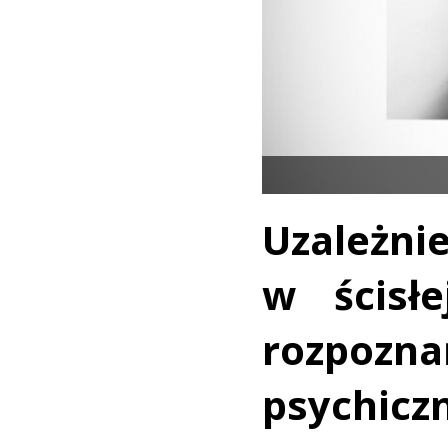
Uzależnie
w ścisłe
rozpoz
psychicz