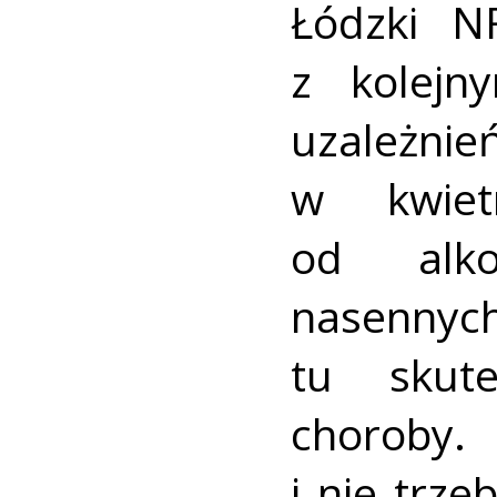
Łódzki N
z kolejn
uzależnie
w kwiet
od alko
nasennyc
tu skut
choroby.
i nie trz