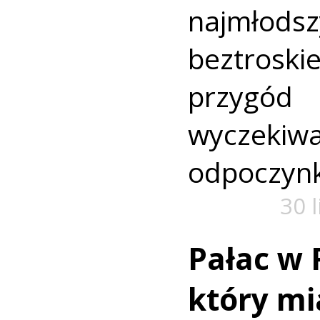
najmło
beztroski
przyg
wyczekiw
odpoczyn
30 
Pałac w 
który mi