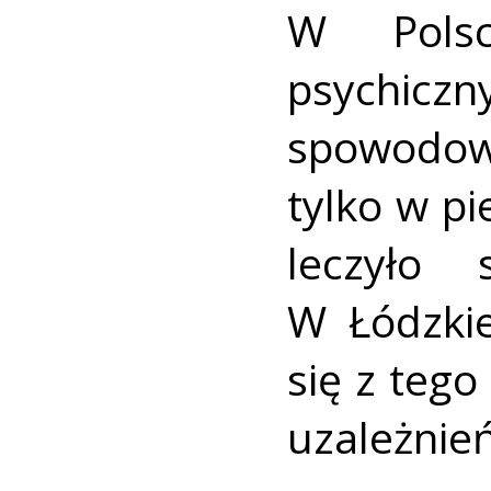
W Pols
psychicz
spowodow
tylko w p
leczyło 
W Łódzki
się z teg
uzależnień