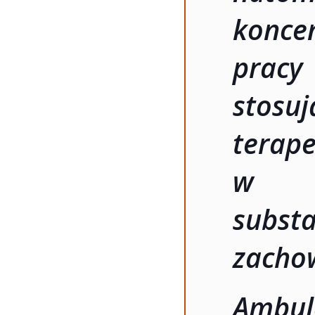
konce
pracy
stos
tera
w za
subst
zachow
Ambul