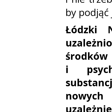
by podjąć j
Łódzki 
uzależni
środ
i psyc
substan
nowych
uzależnie