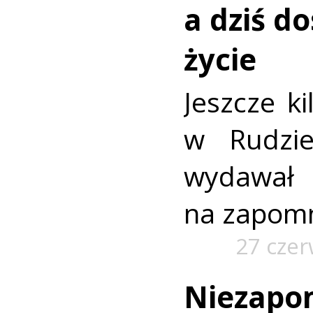
a dziś d
życie
Jeszcze ki
w Rudzi
wydawa
na zapomn
27 cze
Niezapo