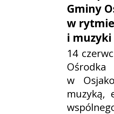
Gminy O
w rytmie
i muzyki
14 czerw
Ośrod
w Osjako
muzyką, e
wspólnego