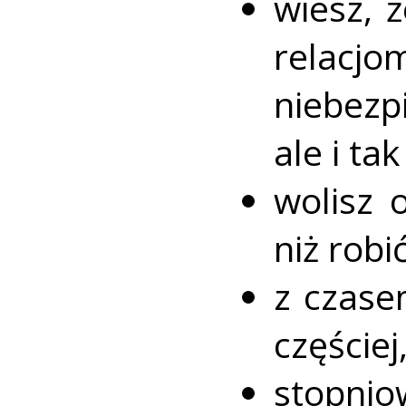
wiesz, 
relacjo
niebe
ale i tak
wolisz 
niż robi
z czase
częściej
stopnio