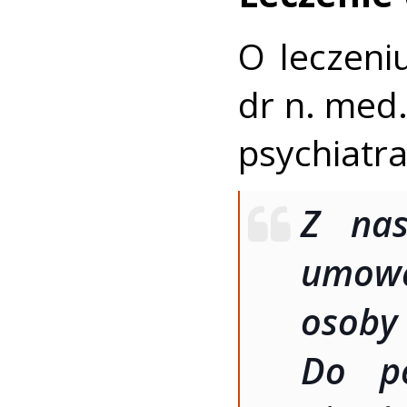
O leczeni
dr n. med.
psychiatr
Z nas
umow
osoby
Do po