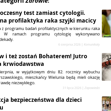
kategorii
Zdrowie
:
czesny test zamiast cytologii.
a profilaktyka raka szyjki macicy
a z programu badań profilaktycznych w kierunku raka
cy. W ramach programu cytologię wykonywano
dekady.
6 sierpnia 2026
|
Komunikaty
w i też zostań Bohaterem! Jutro
ja krwiodawstwa
sierpnia, w wyjątkowym dniu 82. rocznicy wybuchu
szawskiego, mieszkańcy Wielunia będą mieli okazję
rawdę niezwykłego.
31 lipca 2026
|
Zapowiedzi
cja bezpieczeństwa dla dzieci
iu