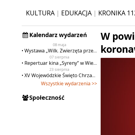
KULTURA
|
EDUKACJA
|
KRONIKA 11
W powi
Kalendarz wydarzeń
08 maja
korona
Wystawa „Wilk. Zwierzęta przeklęte”
07 sierpnia
Repertuar kina „Syreny” w Wieluniu w dn. od 7 do 13 sierpnia
23 sierpnia
XV Wojewódzkie Święto Chrzanu
Wszystkie wydarzenia >>
Społeczność