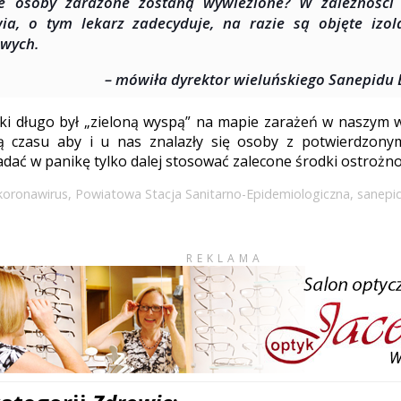
e osoby zarażone zostaną wywiezione? W zależności j
ia, o tym lekarz zadecyduje, na razie są objęte izo
wych.
– mówiła dyrektor wieluńskiego Sanepidu
ki długo był „zieloną wyspą” na mapie zarażeń w naszym 
ią czasu aby i u nas znalazły się osoby z potwierdzony
adać w panikę tylko dalej stosować zalecone środki ostrożno
koronawirus
,
Powiatowa Stacja Sanitarno-Epidemiologiczna
,
sanepi
REKLAMA