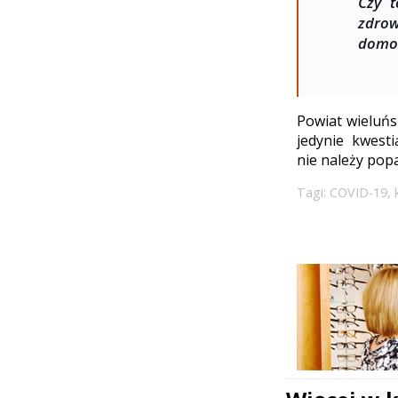
Czy t
zdrow
domo
Powiat wieluńs
jedynie kwest
nie należy pop
Tagi:
COVID-19
,