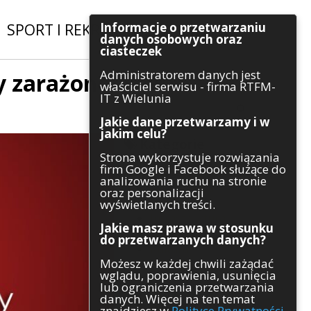
Informacje o przetwarzaniu
SPORT I REKREACJA
|
INWESTYCJE
danych osobowych oraz
ciasteczek
Administratorem danych jest
y zarażone
Szukaj
właściciel serwisu - firma RTFM-
IT z Wielunia
Jakie dane przetwarzamy i w
jakim celu?
Kategorie
Strona wykorzystuje rozwiązania
firm Google i Facebook służące do
Architektura
analizowania ruchu na stronie
Gospodarka
oraz personalizacji
Handel
wyświetlanych treści.
Infrastruktura
Jakie masz prawa w stosunku
Komunikaty
do przetwarzanych danych?
Kultura
Możesz w każdej chwili zażądać
Polityka
wglądu, poprawienia, usunięcia
Pozostałe
lub ograniczenia przetwarzania
Psychologia
danych. Więcej na ten temat
Rolnictwo
znajdziesz w
Polityce Prywatności