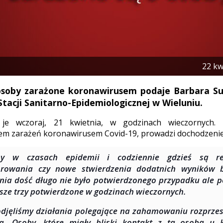
22 kw
soby zarażone koronawirusem podaje Barbara Su
tacji Sanitarno-Epidemiologicznej w Wieluniu.
 je wczoraj, 21 kwietnia, w godzinach wieczornych.
em zarażeń koronawirusem Covid-19, prowadzi dochodzenie
my w czasach epidemii i codziennie gdzieś są r
orowania czy nowe stwierdzenia dodatnich wyników 
nia dość długo nie było potwierdzonego przypadku ale po
sze trzy potwierdzone w godzinach wieczornych.
djęliśmy działania polegające na zahamowaniu rozprzest
a. Osoby, które miały bliski kontakt z tą osobą u k