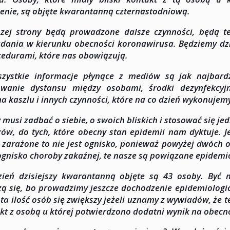
enie, są objęte kwarantanną czternastodniową.
zej strony będą prowadzone dalsze czynności, będą t
dania w kierunku obecności koronawirusa. Będziemy dzi
cedurami, które nas obowiązują.
zystkie informacje płynące z mediów są jak najbardz
wanie dystansu między osobami, środki dezynfekcyjne
na kaszlu i innych czynności, które na co dzień wykonujem
 musi zadbać o siebie, o swoich bliskich i stosować się je
ów, do tych, które obecny stan epidemii nam dyktuje. Je
 zarażone to nie jest ognisko, ponieważ powyżej dwóch o
ognisko choroby zakaźnej, te nasze są powiązane epidemio
ień dzisiejszy kwarantanną objęte są 43 osoby. Być m
zą się, bo prowadzimy jeszcze dochodzenie epidemiologic
ta ilość osób się zwiększy jeżeli uznamy z wywiadów, że te
kt z osobą u której potwierdzono dodatni wynik na obec