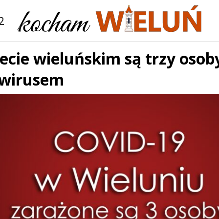
2
ecie wieluńskim są trzy osob
wirusem