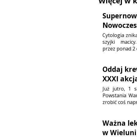
Więcej w 
Supernowo
Nowoczesn
Cytologia znik
szyjki maci
przez ponad 2 
Oddaj kre
XXXI akc
Już jutro, 1 
Powstania War
zrobić coś nap
Ważna lek
w Wielun