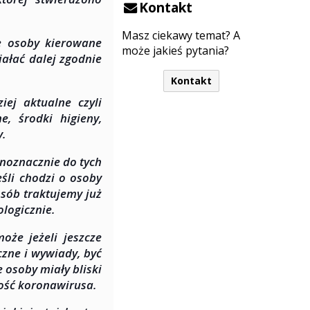
Kontakt
Masz ciekawy temat? A
e osoby kierowane
może jakieś pytania?
ałać dalej zgodnie
Kontakt
iej aktualne czyli
, środki higieny,
y.
dnoznacznie do tych
śli chodzi o osoby
sób traktujemy już
logicznie.
oże jeżeli jeszcze
zne i wywiady, być
 osoby miały bliski
ność koronawirusa.