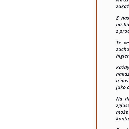
zakaż
Z nas
na ba
z pro
Te ws
zacho
higie
Każdy
nakaz
u nas
jako 
Na dz
zgłos
może 
konta