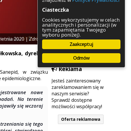
Rozrywka
Ciasteczka
Służby
Sport
Cookies wykorzystujemy w celach
analitycznych i personalizacji (w
Środowisko
tym zapamiętania Twojego
Szkolnictwo
wyboru poniżej).
Wydarzenia
ietnia 2020 |
Zdrowie
Zaakceptuj
Zapowiedzi
Zdrowie
łkowska, dyrektor
Odmów
Reklama
 Sanepid, w związku
 epidemiologiczne.
Jesteś zainteresowany
zareklamowaniem się w
ejestrowane nowe
naszym serwisie?
badań. Na terenie
Sprawdź dostępne
jawiły się wczoraj
możliwości współpracy!
Oferta reklamowa
rzeniania się tego
tórej stwierdzono