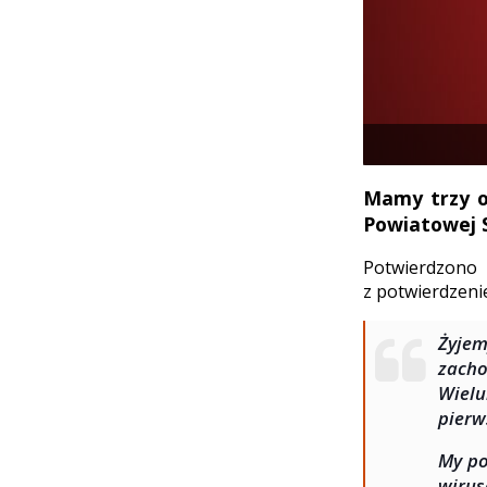
Mamy trzy o
Powiatowej S
Potwierdzono
z potwierdzeni
Żyje
zach
Wielu
pierw
My po
wirus