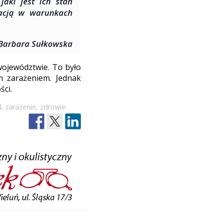
aki jest ich stan
lacją w warunkach
 Barbara Sułkowska
województwie. To było
m zarażeniem. Jednak
ści.
d
,
zarażenie
,
zdrowie