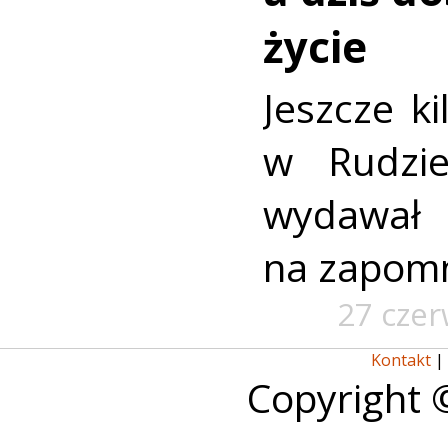
życie
Jeszcze ki
w Rudzi
wydawa
na zapomn
27 cze
Kontakt
|
Copyright