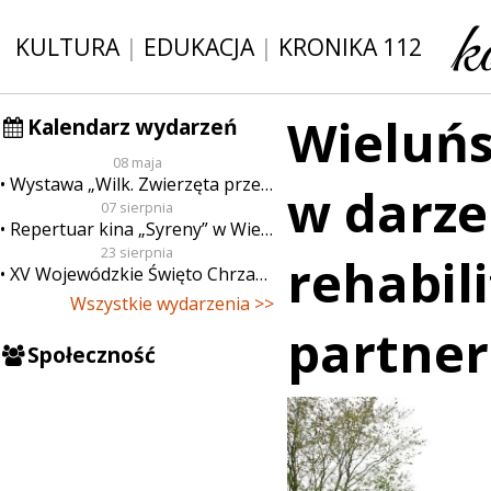
KULTURA
|
EDUKACJA
|
KRONIKA 112
Wieluńs
Kalendarz wydarzeń
08 maja
Wystawa „Wilk. Zwierzęta przeklęte”
w darze
07 sierpnia
Repertuar kina „Syreny” w Wieluniu w dn. od 7 do 13 sierpnia
23 sierpnia
rehabil
XV Wojewódzkie Święto Chrzanu
Wszystkie wydarzenia >>
partner
Społeczność