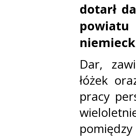
dotarł d
powia
niemieck
Dar, zawi
łóżek ora
pracy per
wielolet
pomiędzy 