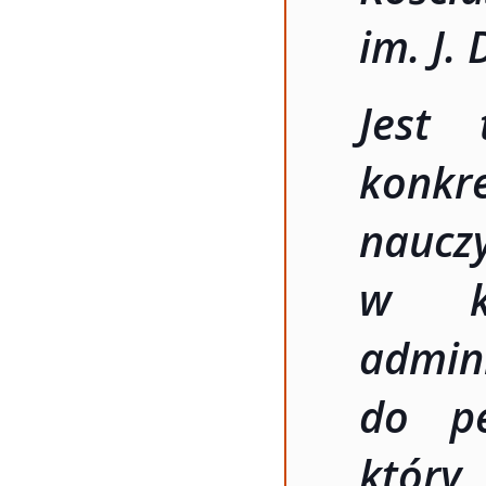
im. J.
Jest 
konkr
naucz
w kl
admi
do pe
któ