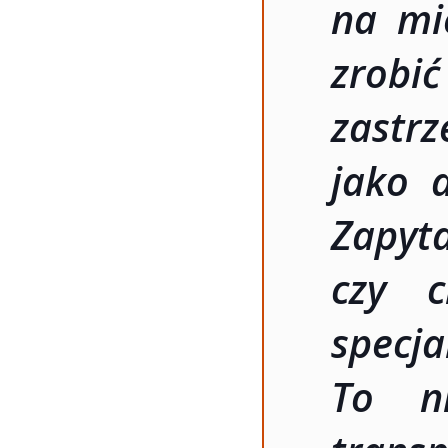
na mie
zrob
zastrz
jako 
Zapyta
czy c
spec
To n