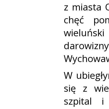
z miasta 
chęć po
wieluńsk
darowizn
Wychowaw
W ubiegły
się z wi
szpital 