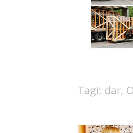
Tagi:
dar
,
O