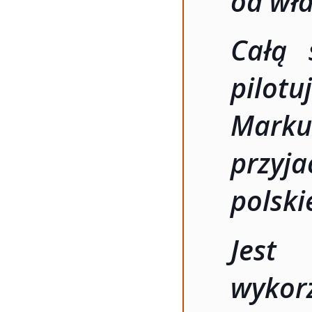
od wła
Całą 
pilot
Mark
przyj
polski
Jest 
wykor