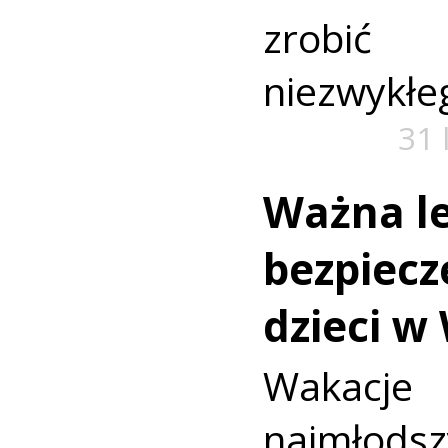
zrobić
niezwykłe
31 
Ważna le
bezpiecz
dzieci w
Wakac
najmło