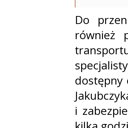
Do przen
również 
transp
specjalis
dostępny 
Jakubc
i zabezpi
kilka godz