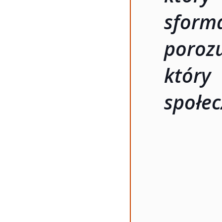
sfor
poro
który
społec