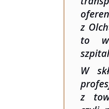
transp
ofer
z Olch
to w
szpita
W skł
profe
z tow