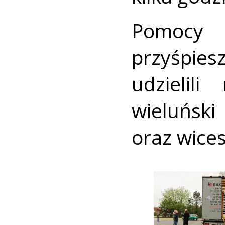
Pomocy
przyśpie
udzielili
wielu
oraz wices