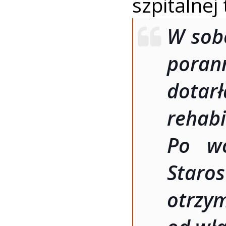
szpitalnej
W sob
poran
dota
rehabi
Po wc
Staro
otrz