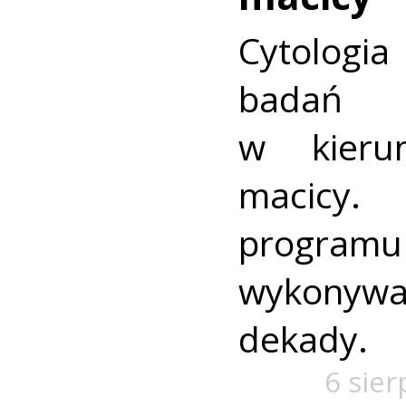
Cytologia
badań p
w kieru
macic
progra
wykonywa
dekady.
6 sier