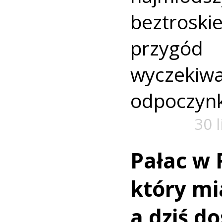
beztroski
przyg
wyczekiw
odpoczyn
30 
Pałac w 
który mi
a dziś d