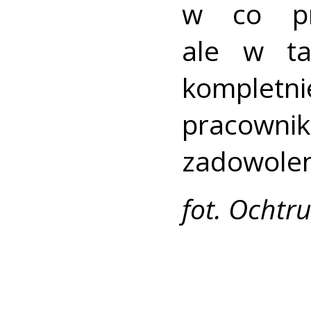
w co pr
ale w ta
komplet
pracown
zadowoleni
fot. Ochtr