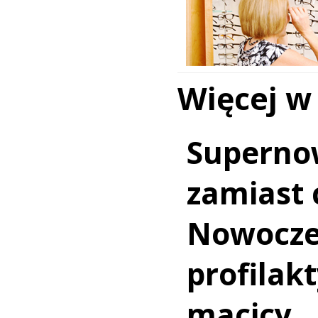
Więcej w
Superno
zamiast c
Nowocz
profilakt
macicy