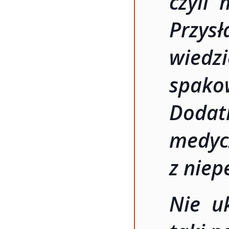
czyli 
Przys
wiedzi
spak
Doda
medyc
z nie
Nie u