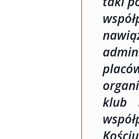
taki p
współ
nawiąz
admini
pla
organ
klub 
współ
Kości