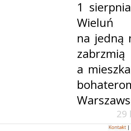
1 sierpni
Wieluń
na jedną 
zabrzmią
a mieszk
bohate
Warszaws
29 
Kontakt
|