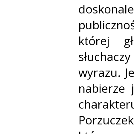
doskona
publicznoś
której g
słuchaczy
wyrazu. J
nabierze 
charakte
Porzucz