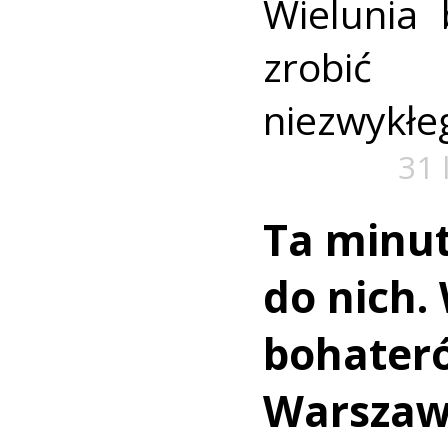
Wielunia 
zrobić
niezwykłe
31 
Ta minut
do nich.
bohater
Warszaw