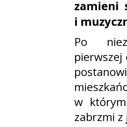
zamieni 
i muzycz
Po niez
pierwszej 
postanow
mieszkań
w którym
zabrzmi z 