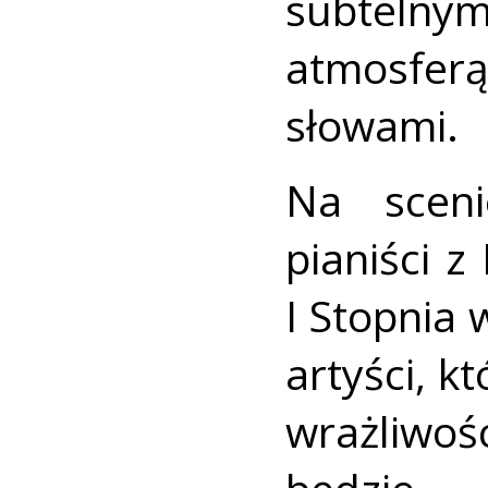
subtelny
atmosfe
słowami.
Na sceni
pianiści 
I Stopnia w
artyści, k
wrażliwoś