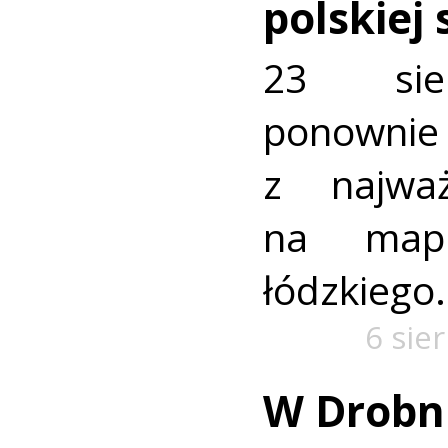
polskiej
23 sie
ponownie 
z najważ
na mapi
łódzkiego.
6 sie
W Drobn