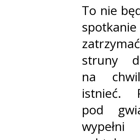
To nie bę
spotkani
zatrzyma
struny 
na chwil
istnieć.
pod gwi
wypełni 