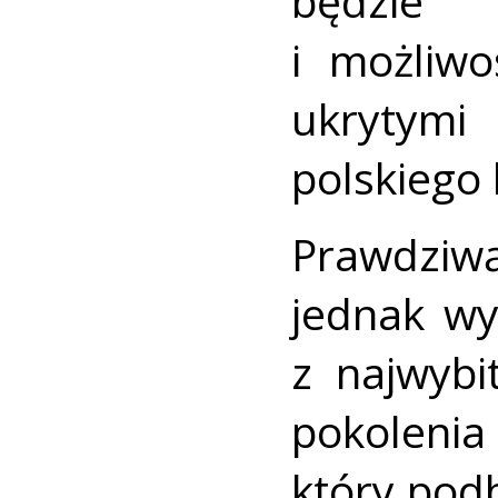
będzie
i możliwo
ukrytym
polskiego
Prawdziw
jednak wy
z najwybi
pokolen
który podb