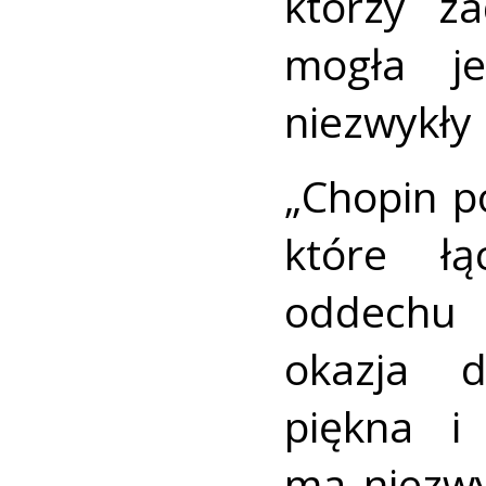
którzy z
mogła je
niezwykły
„Chopin p
które łą
oddechu 
okazja 
piękna i
ma niezwy