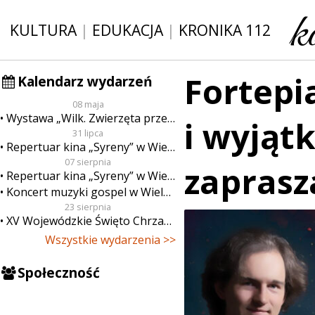
KULTURA
|
EDUKACJA
|
KRONIKA 112
Fortepia
Kalendarz wydarzeń
08 maja
Wystawa „Wilk. Zwierzęta przeklęte”
i wyjąt
31 lipca
Repertuar kina „Syreny” w Wieluniu w dn. od 31 lipca do 6 sierpnia
07 sierpnia
zaprasz
Repertuar kina „Syreny” w Wieluniu w dn. od 7 do 13 sierpnia
Koncert muzyki gospel w Wieluniu
23 sierpnia
XV Wojewódzkie Święto Chrzanu
Wszystkie wydarzenia >>
Społeczność