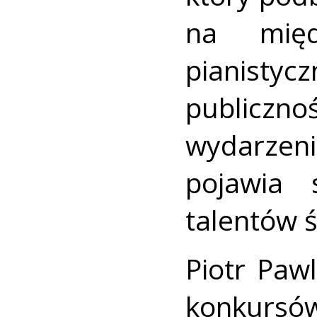
na międ
pianistyc
publiczn
wydarzen
pojawia 
talentów ś
Piotr Paw
konkursó