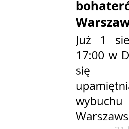
bohater
Warszaw
Już 1 si
17:00 w 
się u
upamiętni
wybuch
Warszaws