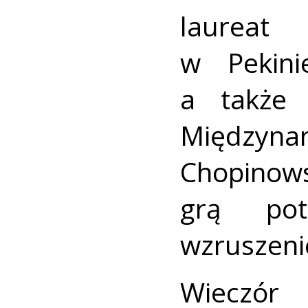
laureat
w Pekini
a także 
Między
Chopinow
grą pot
wzruszenie
Wieczór