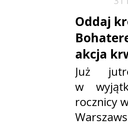
31 
Oddaj kr
Bohatere
akcja k
Już jut
w wyjąt
rocznicy 
Warszaws