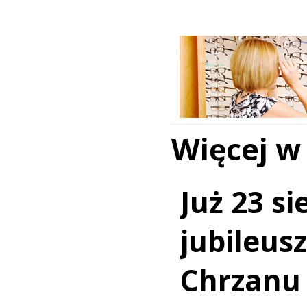
Więcej w
Już 23 si
jubileus
Chrzanu