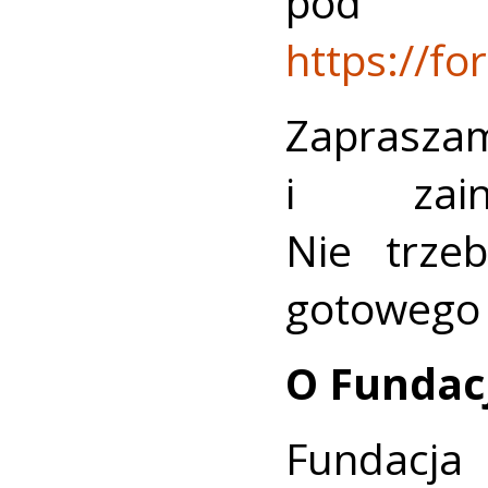
pod
https://f
Zaprasz
i zain
Nie trze
gotowego 
O Fundac
Fundac