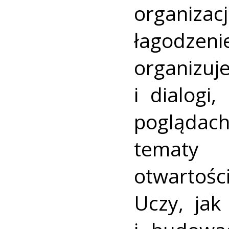
organizacj
łagodzeni
organizu
i dialogi
pogląda
tematy 
otwartoś
Uczy, ja