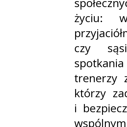
społeczn
życiu: 
przyjac
czy sąs
spotkani
trenerzy 
którzy z
i bezpiec
wspólnym