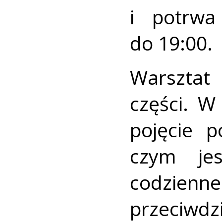
i potrwa
do 19:00.
Warsztat
części. W
pojęcie p
czym je
codzien
przeciwdzi