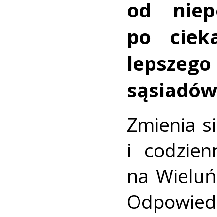
od niep
po ciek
lepsze
sąsiadów
Zmienia s
i codzien
na Wieluń 
Odpowie