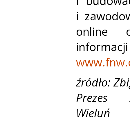
i budowa
i zawodo
online o
informac
www.fnw.o
źródło: Zb
Prezes S
Wieluń