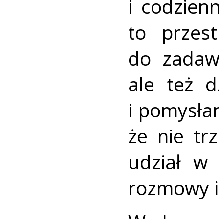
i codzien
to przes
do zadaw
ale też d
i pomysła
że nie tr
udział w
rozmowy i