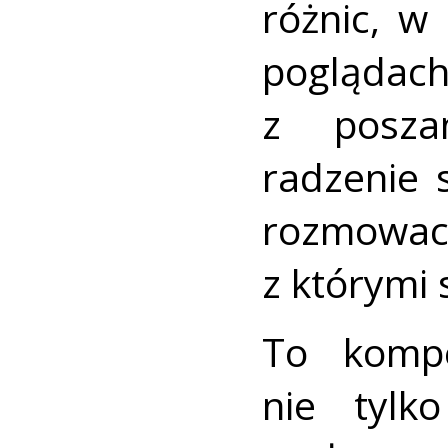
różnic, w
poglądach
z posza
radzenie 
rozmowac
z którymi 
To kompe
nie tyl