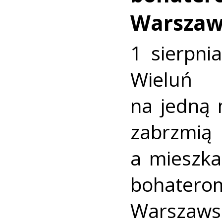
Warszaw
1 sierpni
Wieluń
na jedną 
zabrzmią
a mieszk
bohate
Warszaws