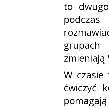
to dwugod
podczas
rozmawia
grupach
zmieniają 
W czasie 
ćwiczyć k
pomagają