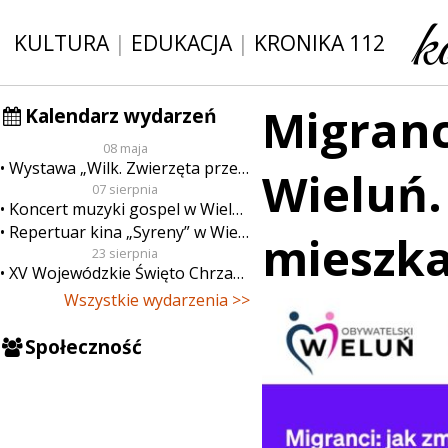
KULTURA
|
EDUKACJA
|
KRONIKA 112
Migranc
Kalendarz wydarzeń
08 maja
Wystawa „Wilk. Zwierzęta przeklęte”
Wieluń.
07 sierpnia
Koncert muzyki gospel w Wieluniu
Repertuar kina „Syreny” w Wieluniu w dn. od 7 do 13 sierpnia
mieszka
23 sierpnia
XV Wojewódzkie Święto Chrzanu
Wszystkie wydarzenia >>
Społeczność