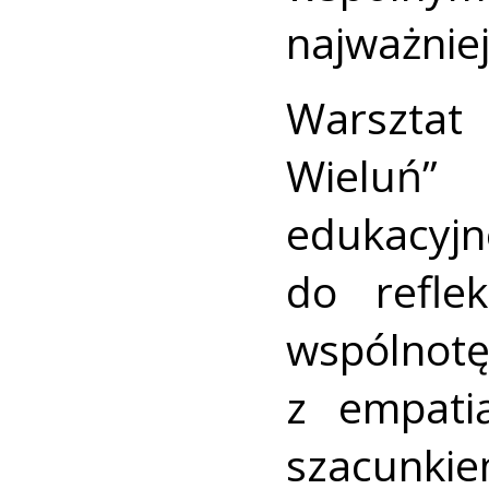
najważnie
Warsztat
Wieluń”
edukacyj
do refle
wspólnot
z empati
szacunkie