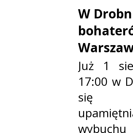
W Drobn
bohater
Warszaw
Już 1 si
17:00 w 
się u
upamiętni
wybuch