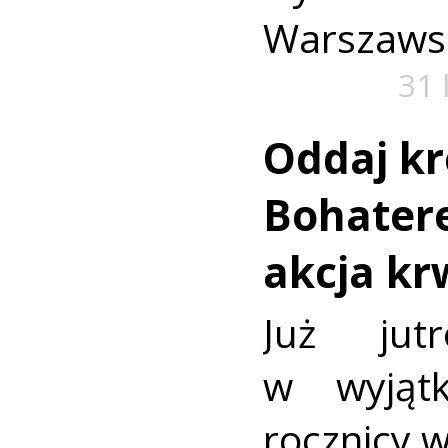
Warszaws
31 
Oddaj kr
Bohatere
akcja k
Już jut
w wyjąt
rocznicy 