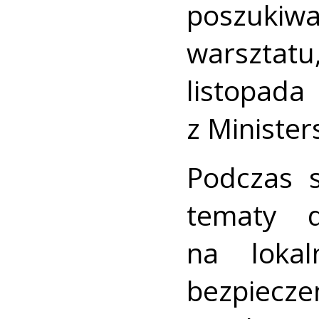
poszukiw
warsztat
listopad
z Ministe
Podczas 
tematy d
na lokal
bezpiecz