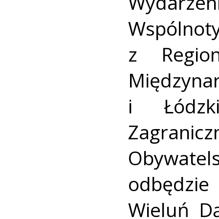
Wydarzeni
Wspól
z Regio
Między
i Łódzk
Zagranic
Obywate
odbędzie
Wieluń Dą