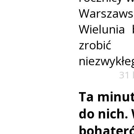
Warszaws
Wielunia 
zrobić
niezwykłe
31 
Ta minut
do nich.
bohater