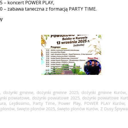
15 – koncert POWER PLAY,
30 – zabawa taneczna z formacją PARTY TIME.
KW
,
dożynki gminne
,
dożynki gminne 2025
,
dożynki gminne Kurów
ynki powiatowe
,
dożynki powiatowe 2025
,
dożynki powiatowe Kur
tura
,
Lejdissimo
,
Party Time
,
Power Play
,
POWER PLAY Kurów
,
 plonów
,
święto plonów 2025
,
święto plonów Kurów
,
Z Dusy Śpiyw