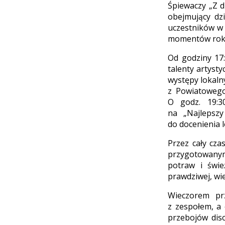
Śpiewaczy „Z d
obejmujący dz
uczestników w 
momentów rok
Od godziny 17:
talenty artyst
występy lokaln
z Powiatowego
O godz. 19:30
na „Najlepszy
do docenienia 
Przez cały cza
przygotowanym
potraw i świe
prawdziwej, wie
Wieczorem prz
z zespołem, a 
przebojów dis