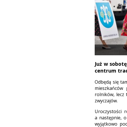
Już w sobotę
centrum trad
Odbędą się ta
mieszkańców p
rolników, lecz
zwyczajów.
Uroczystości 
a następnie, 
wyjątkowo pod