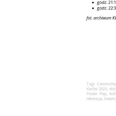
godz. 21:
godz. 22:
fot. archiwum 
Tagi:
Czeremcha
Kurów 2025
,
doż
Power Play
,
kul
rekreacja
,
święto