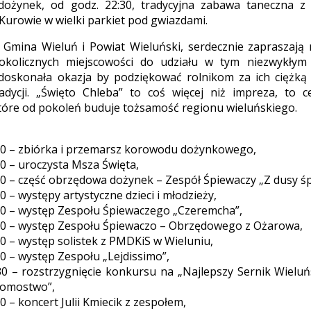
dożynek, od godz. 22:30, tradycyjna zabawa taneczna z
 Kurowie w wielki parkiet pod gwiazdami.
, Gmina Wieluń i Powiat Wieluński, serdecznie zapraszaj
okolicznych miejscowości do udziału w tym niezwykłym
doskonała okazja by podziękować rolnikom za ich ciężką
adycji. „Święto Chleba” to coś więcej niż impreza, to ce
 które od pokoleń buduje tożsamość regionu wieluńskiego.
30 – zbiórka i przemarsz korowodu dożynkowego,
00 – uroczysta Msza Święta,
30 – część obrzędowa dożynek – Zespół Śpiewaczy „Z dusy ś
0 – występy artystyczne dzieci i młodzieży,
30 – występ Zespołu Śpiewaczego „Czeremcha”,
00 – występ Zespołu Śpiewaczo – Obrzędowego z Ożarowa,
30 – występ solistek z PMDKiS w Wieluniu,
00 – występ Zespołu „Lejdissimo”,
30 – rozstrzygnięcie konkursu na „Najlepszy Sernik Wieluń
omostwo”,
0 – koncert Julii Kmiecik z zespołem,