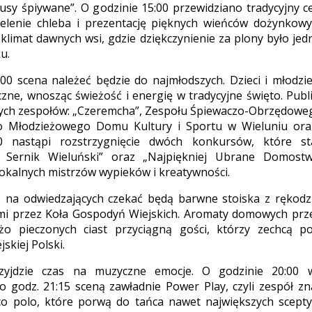
usy śpiywane”. O godzinie 15:00 przewidziano tradycyjny 
ielenie chleba i prezentację pięknych wieńców dożynkow
klimat dawnych wsi, gdzie dziękczynienie za plony było je
u.
00 scena należeć będzie do najmłodszych. Dzieci i młodzi
yczne, wnosząc świeżość i energię w tradycyjne święto. Pub
ych zespołów: „Czeremcha”, Zespołu Śpiewaczo-Obrzędoweg
 Młodzieżowego Domu Kultury i Sportu w Wieluniu oraz
 nastąpi rozstrzygnięcie dwóch konkursów, które stał
 Sernik Wieluński” oraz „Najpiękniej Ubrane Domostw
lokalnych mistrzów wypieków i kreatywności.
s na odwiedzających czekać będą barwne stoiska z rękodz
i przez Koła Gospodyń Wiejskich. Aromaty domowych prze
żo pieczonych ciast przyciągną gości, którzy zechcą 
jskiej Polski.
yjdzie czas na muzyczne emocje. O godzinie 20:00 wy
o godz. 21:15 sceną zawładnie Power Play, czyli zespół z
co polo, które porwą do tańca nawet największych scept