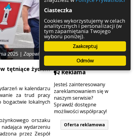
Rozrywka
Ciasteczka
Służby
Sport
Cookies wykorzystujemy w celach
analitycznych i personalizacji (w
Środowisko
tym zapamiętania Twojego
Szkolnictwo
wyboru poniżej).
Wydarzenia
Zaakceptuj
Zapowiedzi
Zdrowie
nia 2025 |
Zapowiedzi
Odmów
 w tętniące życiem
Reklama
Jesteś zainteresowany
ydarzeń w kalendarzu
zareklamowaniem się w
wanie za trud pracy
naszym serwisie?
o bogactwie lokalnych
Sprawdź dostępne
możliwości współpracy!
 dożynkowego orszaku
Oferta reklamowa
a nadająca wydarzeniu
wadzona przez Zespół