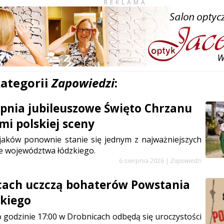
REKLAMA
kategorii
Zapowiedzi
:
erpnia jubileuszowe Święto Chrzanu
mi polskiej sceny
jaków ponownie stanie się jednym z najważniejszych
e województwa łódzkiego.
6 sierpnia 2026
|
Zapowiedzi
cach uczczą bohaterów Powstania
kiego
 o godzinie 17:00 w Drobnicach odbędą się uroczystości