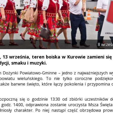
8 wrześ
, 13 września, teren boiska w Kurowie zamieni się
ycji, smaku i muzyki.
m Dożynki Powiatowo-Gminne – jedno z najważniejszych w
owiatu wieluńskiego. To nie tylko coroczne podzięko
 także barwne święto, które łączy pokolenia i przypomina 
rozpoczną się o godzinie 13:30 od zbiórki uczestników
o godz. 14:00, odprawiona zostanie uroczysta Msza Święt
niosły charakter. Po niej nastąpi część obrzędowa pro