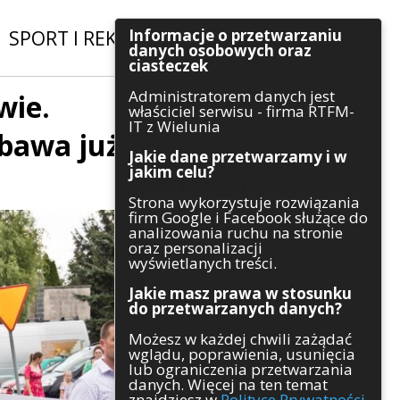
Informacje o przetwarzaniu
SPORT I REKREACJA
|
INWESTYCJE
danych osobowych oraz
ciasteczek
Administratorem danych jest
wie.
Szukaj
właściciel serwisu - firma RTFM-
IT z Wielunia
abawa już
Jakie dane przetwarzamy i w
jakim celu?
Kategorie
Strona wykorzystuje rozwiązania
firm Google i Facebook służące do
Architektura
analizowania ruchu na stronie
Gospodarka
oraz personalizacji
Handel
wyświetlanych treści.
Infrastruktura
Jakie masz prawa w stosunku
Komunikaty
do przetwarzanych danych?
Kultura
Możesz w każdej chwili zażądać
Polityka
wglądu, poprawienia, usunięcia
Pozostałe
lub ograniczenia przetwarzania
Psychologia
danych. Więcej na ten temat
Rolnictwo
znajdziesz w
Polityce Prywatności