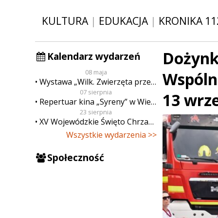
KULTURA
|
EDUKACJA
|
KRONIKA 11
Dożynk
Kalendarz wydarzeń
08 maja
Wspólne
Wystawa „Wilk. Zwierzęta przeklęte”
07 sierpnia
13 wrz
Repertuar kina „Syreny” w Wieluniu w dn. od 7 do 13 sierpnia
23 sierpnia
XV Wojewódzkie Święto Chrzanu
Wszystkie wydarzenia >>
Społeczność