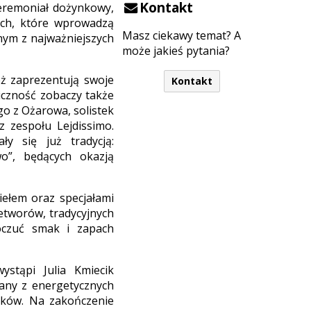
Kontakt
ceremoniał dożynkowy,
ych, które wprowadzą
Masz ciekawy temat? A
dnym z najważniejszych
może jakieś pytania?
eż zaprezentują swoje
Kontakt
liczność zobaczy także
o z Ożarowa, solistek
 zespołu Lejdissimo.
y się już tradycją:
o”, będących okazją
iełem oraz specjałami
tworów, tradycyjnych
poczuć smak i zapach
stąpi Julia Kmiecik
nany z energetycznych
yków. Na zakończenie