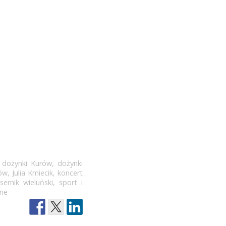
,
dożynki Kurów
,
dożynki
ów
,
Julia Kmiecik
,
koncert
sernik wieluński
,
sport i
ane