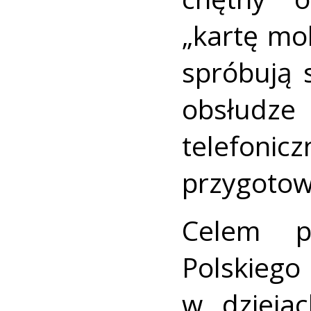
„kartę mob
spróbują 
obsłud
telefoni
przygotow
Celem pi
Polski
w dzieja