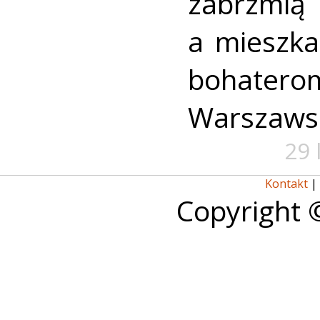
zabrzmią
a mieszk
bohate
Warszaws
29 
Kontakt
|
Copyright