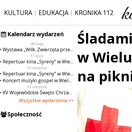
KULTURA
|
EDUKACJA
|
KRONIKA 112
Śladami
Kalendarz wydarzeń
08 maja
Wystawa „Wilk. Zwierzęta przeklęte”
w Wielu
31 lipca
Repertuar kina „Syreny” w Wieluniu w dn. od 31 lipca do 6 sierpnia
07 sierpnia
na pikn
Repertuar kina „Syreny” w Wieluniu w dn. od 7 do 13 sierpnia
Koncert muzyki gospel w Wieluniu
23 sierpnia
XV Wojewódzkie Święto Chrzanu
Wszystkie wydarzenia >>
Społeczność