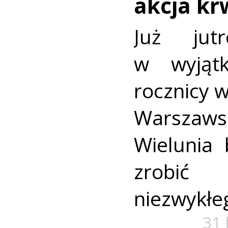
akcja k
Już jut
w wyjąt
rocznicy 
Warszaws
Wielunia 
zrobić
niezwykłe
31 