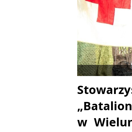
Stowar
„Batali
w Wielu