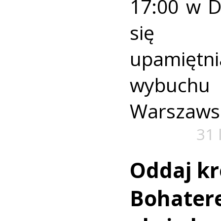
17:00 w 
się u
upamiętni
wybuch
Warszaws
31 
Oddaj kr
Bohatere