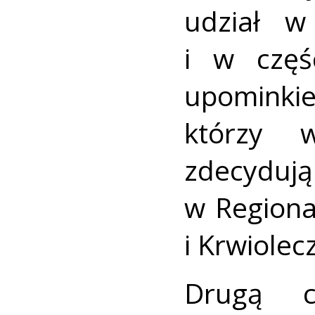
udział w
i w częś
upomin
którzy 
zdecyd
w Region
i Krwiolec
Drugą c