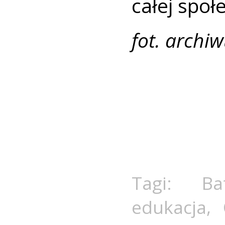
całej społ
fot. arch
Tagi:
Ba
edukacja
,