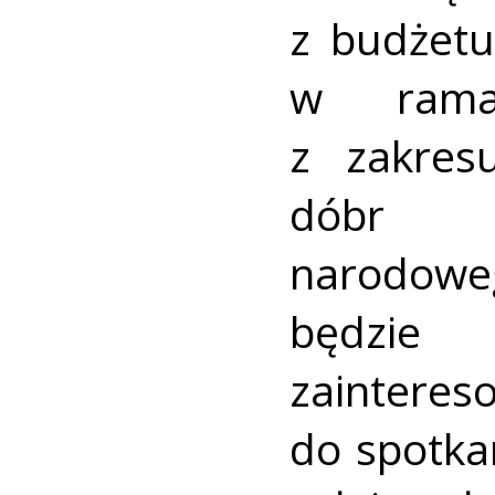
z budżetu
w ramac
z zakres
dóbr k
narodowe
będzie 
zainteres
do spotkan