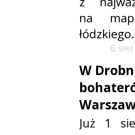
z najważ
na mapi
łódzkiego.
6 sie
W Drobn
bohater
Warszaw
Już 1 si