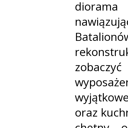
dioram
nawiązuj
Batalion
rekonst
zobaczy
wyposaż
wyjątkow
oraz kuch
chętny o