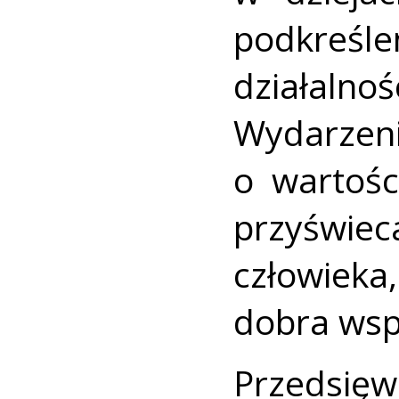
podkreśle
działaln
Wydarzen
o wartośc
przyświe
człowieka
dobra wsp
Przedsięw