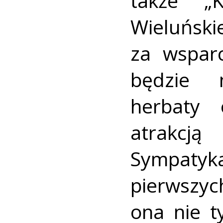
także „
Wieluńsk
za wspar
będzie 
herbaty 
atrakcj
Sympaty
pierwszy
ona nie t