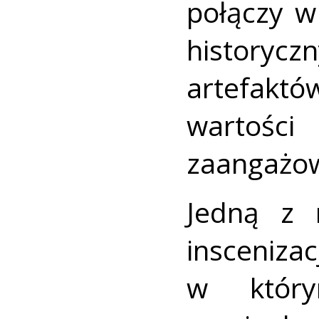
połączy w
historyc
artefakt
wartości
zaangażow
Jedną z n
insceni
w który