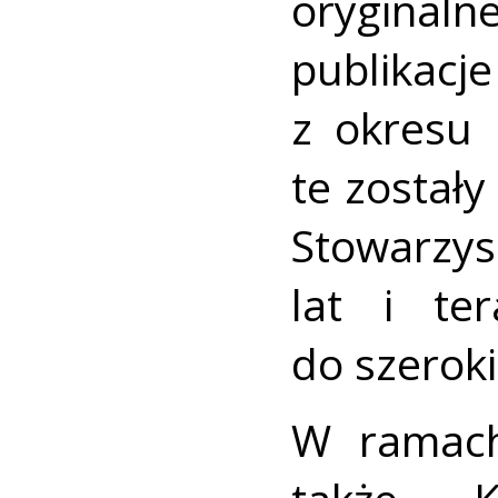
orygina
publika
z okresu
te został
Stowarzys
lat i te
do szeroki
W ramach