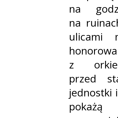
na godz
na ruinac
ulicami 
honorow
z orki
przed st
jednostki
pokażą