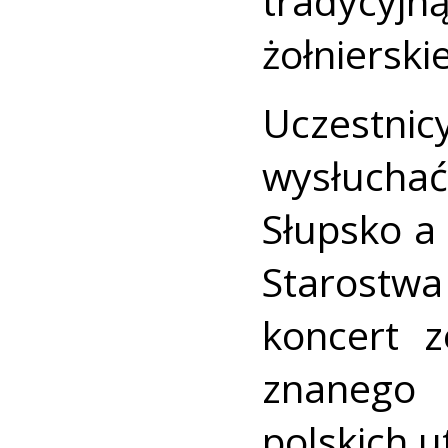
tradyc
żołnierski
Uczestni
wysłuchać
Słupsko a
Starostw
koncert z
znanego 
polskich u