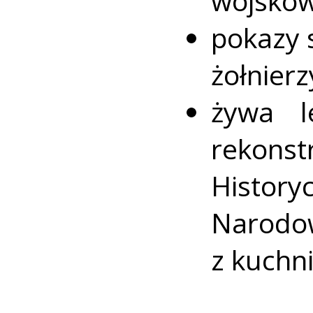
wojskow
pokazy 
żołnierz
żywa le
rekons
Histor
Narodo
z kuchni