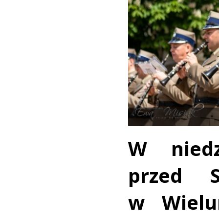
W niedz
przed 
w Wielu