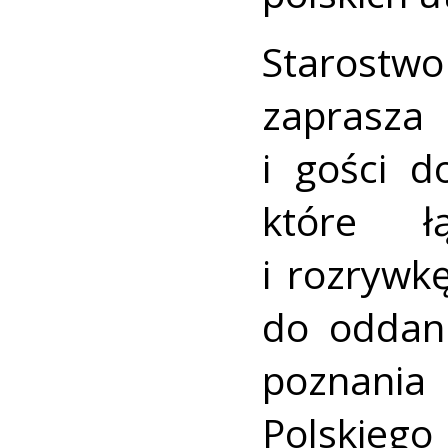
Starost
zaprasz
i gości d
które łą
i rozrywk
do oddani
poznani
Polskiego