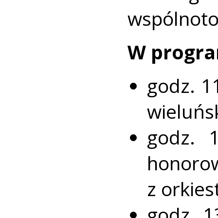
wspólnoto
W progra
godz. 1
wieluńsk
godz. 
honoro
z orkies
godz. 1