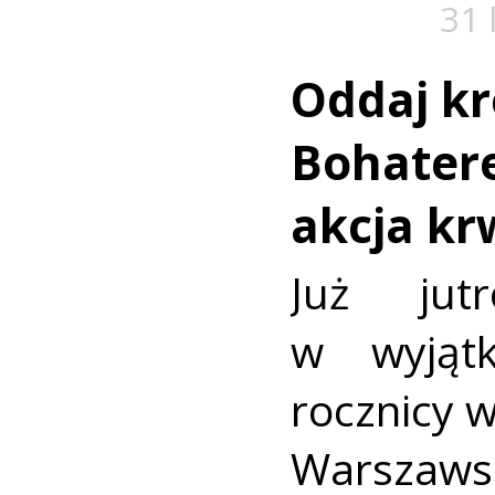
31 
Oddaj kr
Bohatere
akcja k
Już jut
w wyjąt
rocznicy 
Warszaws