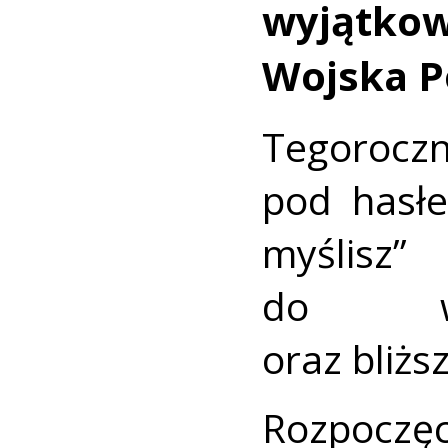
wyjątk
Wojska P
Tegorocz
pod hasłe
myślisz”
do wsp
oraz bliżs
Rozpoczę