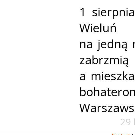
1 sierpni
Wieluń
na jedną 
zabrzmią
a mieszk
bohate
Warszaws
29 