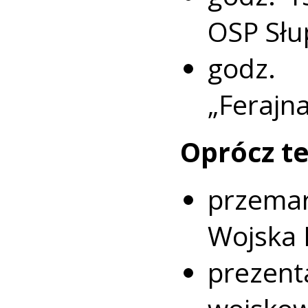
OSP Słu
godz. 
„Ferajn
Oprócz t
przem
Wojska 
prezent