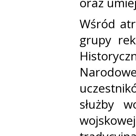
oraz umiej
Wśród atr
grupy rek
History
Narodow
uczestni
służby w
wojskowej