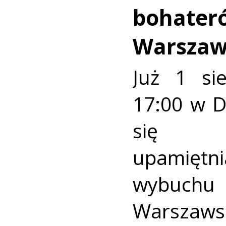
bohater
Warszaw
Już 1 si
17:00 w 
się u
upamiętni
wybuch
Warszaws