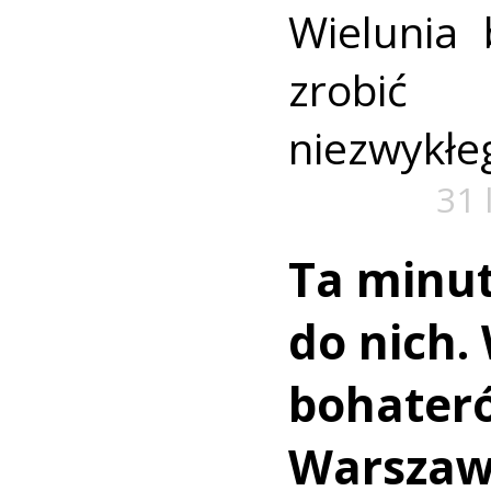
Wielunia 
zrobić
niezwykłe
31 
Ta minut
do nich.
bohater
Warszaw