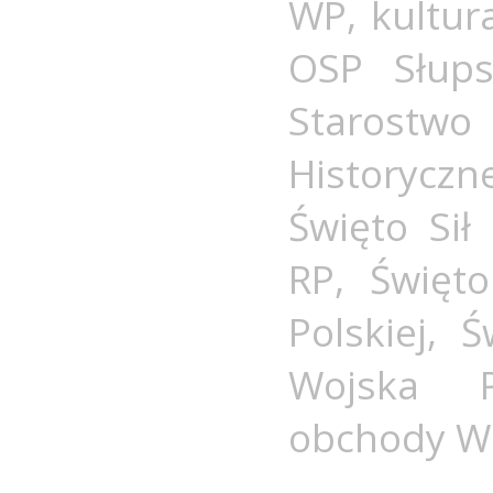
WP
,
kultur
OSP Słups
Starostw
Historycz
Święto Sił
RP
,
Święto
Polskiej
,
Ś
Wojska P
obchody W