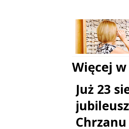
Więcej w
Już 23 si
jubileus
Chrzanu