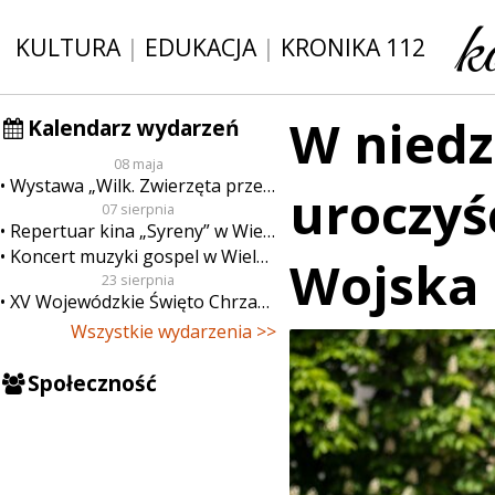
KULTURA
|
EDUKACJA
|
KRONIKA 112
W niedz
Kalendarz wydarzeń
08 maja
Wystawa „Wilk. Zwierzęta przeklęte”
uroczyś
07 sierpnia
Repertuar kina „Syreny” w Wieluniu w dn. od 7 do 13 sierpnia
Koncert muzyki gospel w Wieluniu
Wojska 
23 sierpnia
XV Wojewódzkie Święto Chrzanu
Wszystkie wydarzenia >>
Społeczność