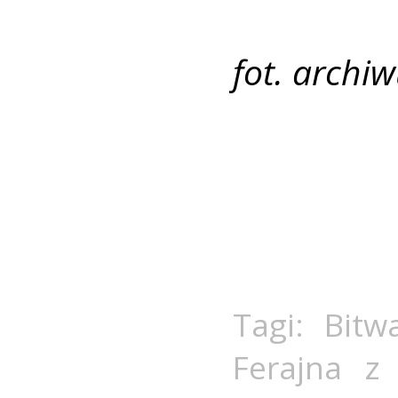
fot. arch
Tagi:
Bitw
Ferajna z