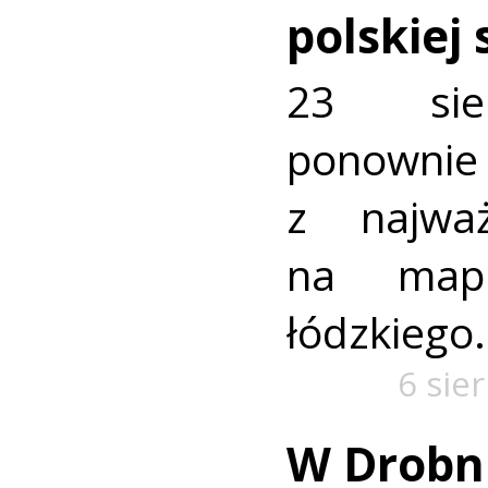
polskiej
23 sie
ponownie 
z najważ
na mapi
łódzkiego.
6 sie
W Drobn