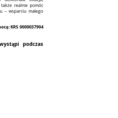
 także realnie pomóc
elu – wsparciu małego
mocą: KRS 0000037904
wystąpi podczas