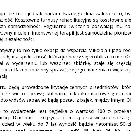
ja nie traci jednak nadziei. Każdego dnia walczą o to, by
szłość. Kosztowne turnusy rehabilitacyjne są kosztowne al
szą samodzielność. Regularne ćwiczenia pozwalają mu n
łównym celem intensywnej terapii jest samodzielna pioniza
j niezależności.
atywny to nie tylko okazja do wsparcia Mikołaja i jego ro
ką siłę ma społeczność, która jednoczy się w obliczu trudnośc
ał w wydarzeniu lub wesprzeć zbiórkę, staje się częścią
hłopca. Razem możemy sprawić, że jego marzenia o większej
ścią.
rtu będą prowadzone licytacje cennych przedmiotów, któr
 przerwie o oprawę kulinarną i kubki smakowe gości z
dto widzów zabawiać będą postaci z bajek, między innymi Ola
 to wydarzenie jest cegiełka o wartości 100 zł przek
dacji Dzieciom – Zdążyć z pomocą przy wejściu na salę 
a dzieci w wieku do 7 lat wynosić będzie natomiast 50 
miejsc pod numerem tel.: +48 43 656 44 66.
To 