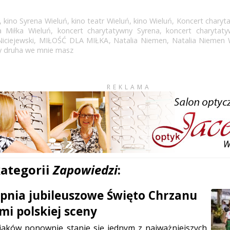
,
kino Syrena Wieluń
,
kino teatr Wieluń
,
kino Wieluń
,
Koncert charyta
a Miłka Wieluń
,
koncert charytatywny Syrena
,
koncert charytat
Niciejewski
,
MIŁOŚĆ DLA MIŁKA
,
Natalia Niemen
,
Natalia Niemen 
y druha we mnie masz
REKLAMA
kategorii
Zapowiedzi
:
erpnia jubileuszowe Święto Chrzanu
mi polskiej sceny
jaków ponownie stanie się jednym z najważniejszych