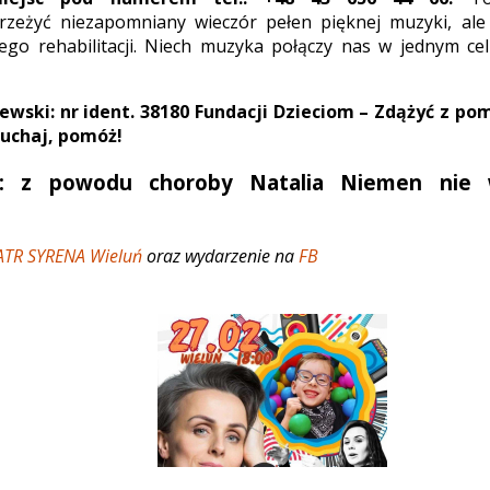
przeżyć niezapomniany wieczór pełen pięknej muzyki, ale
jego rehabilitacji. Niech muzyka połączy nas w jednym c
jewski: nr ident. 38180 Fundacji Dzieciom – Zdążyć z po
łuchaj, pomóż!
ja: z powodu choroby Natalia Niemen nie 
ATR SYRENA Wieluń
oraz wydarzenie na
FB