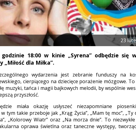
23 lut
 godzinie 18:00 w kinie „Syrena” odbędzie się 
 „Miłość dla Miłka”.
czególnego wydarzenia jest zebranie funduszy na kosz
jewskiego, cierpiącego na dziecięce porażenie mózgowe. To
iłę muzyki, tańca i magii bajkowych melodii, by wspólnie we
epszą przyszłość.
będzie miała okazję usłyszeć niezapomniane piosen
w tym takie przeboje jak „Krąg Życia”, „Mam tę moc”, „Ty
tia”, „Kolorowy Wiatr” oraz „Na morza dnie”. To niezwyk
akularna oprawa świetlna oraz taneczne występy, tworzą