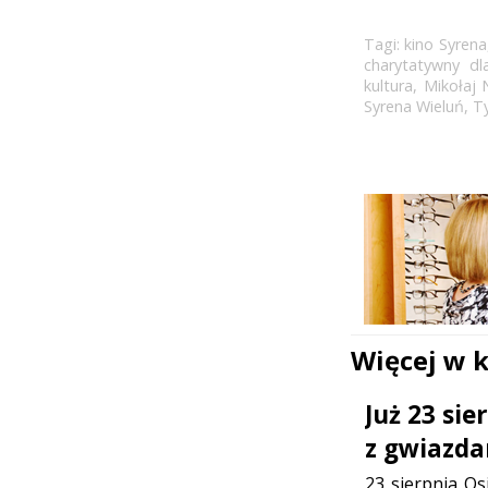
Tagi:
kino Syrena
charytatywny dl
kultura
,
Mikołaj 
Syrena Wieluń
,
T
Więcej w 
Już 23 si
z gwiazda
23 sierpnia Os