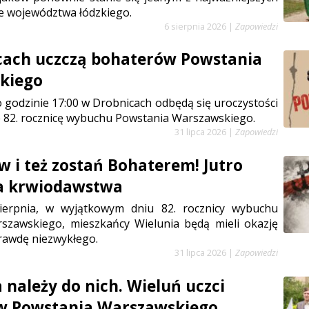
e województwa łódzkiego.
6 sierpnia 2026
|
Zapowiedzi
cach uczczą bohaterów Powstania
kiego
 o godzinie 17:00 w Drobnicach odbędą się uroczystości
 82. rocznicę wybuchu Powstania Warszawskiego.
31 lipca 2026
|
Zapowiedzi
w i też zostań Bohaterem! Jutro
ja krwiodawstwa
sierpnia, w wyjątkowym dniu 82. rocznicy wybuchu
szawskiego, mieszkańcy Wielunia będą mieli okazję
rawdę niezwykłego.
31 lipca 2026
|
Zapowiedzi
 należy do nich. Wieluń uczci
w Powstania Warszawskiego