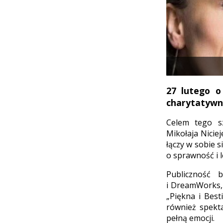
27 lutego o
charytatywny
Celem tego sz
Mikołaja Nicie
łączy w sobie s
o sprawność i l
Publiczność 
i DreamWorks, 
„Piękna i Bes
również spekt
pełną emocji.