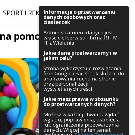
Informacje o przetwarzaniu
SPORT I REKREACJA
|
INWESTYCJE
danych osobowych oraz
ciasteczek
Administratorem danych jest
czna pomoc
Szukaj
właściciel serwisu - firma RTFM-
IT z Wielunia
Jakie dane przetwarzamy i w
jakim celu?
Kategorie
Strona wykorzystuje rozwiązania
firm Google i Facebook służące do
Architektura
analizowania ruchu na stronie
Gospodarka
oraz personalizacji
Handel
wyświetlanych treści.
Infrastruktura
Jakie masz prawa w stosunku
Komunikaty
do przetwarzanych danych?
Kultura
Możesz w każdej chwili zażądać
Polityka
wglądu, poprawienia, usunięcia
Pozostałe
lub ograniczenia przetwarzania
Psychologia
danych. Więcej na ten temat
Rolnictwo
znajdziesz w
Polityce Prywatności