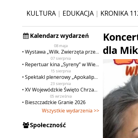
KULTURA
|
EDUKACJA
|
KRONIKA 11
Koncer
Kalendarz wydarzeń
08 maja
dla Mik
Wystawa „Wilk. Zwierzęta przeklęte”
07 sierpnia
Repertuar kina „Syreny” w Wieluniu w dn. od 7 do 13 sierpnia
15 sierpnia
Spektakl plenerowy „Apokalipsa”
23 sierpnia
XV Wojewódzkie Święto Chrzanu
05 września
Bieszczadzkie Granie 2026
Wszystkie wydarzenia >>
Społeczność