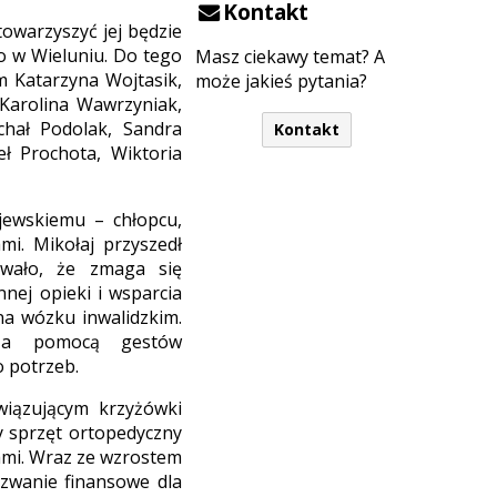
Kontakt
towarzyszyć jej będzie
o w Wieluniu. Do tego
Masz ciekawy temat? A
m Katarzyna Wojtasik,
może jakieś pytania?
 Karolina Wawrzyniak,
chał Podolak, Sandra
Kontakt
ł Prochota, Wiktoria
jewskiemu – chłopcu,
i. Mikołaj przyszedł
owało, że zmaga się
ej opieki i wsparcia
na wózku inwalidzkim.
 za pomocą gestów
 potrzeb.
wiązującym krzyżówki
ny sprzęt ortopedyczny
ami. Wraz ze wzrostem
zwanie finansowe dla