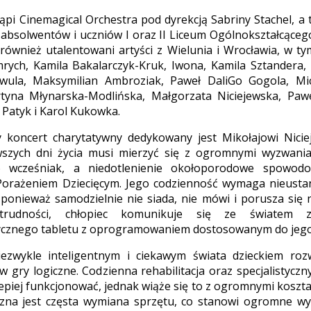
ąpi Cinemagical Orchestra pod dyrekcją Sabriny Stachel, a 
 absolwentów i uczniów I oraz II Liceum Ogólnokształcąceg
również utalentowani artyści z Wielunia i Wrocławia, w ty
rych, Kamila Bakalarczyk-Kruk, Iwona, Kamila Sztandera,
wula, Maksymilian Ambroziak, Paweł DaliGo Gogola, Mi
tyna Młynarska-Modlińska, Małgorzata Niciejewska, Pawe
 Patyk i Karol Kukowka.
 koncert charytatywny dedykowany jest Mikołajowi Nicie
wszych dni życia musi mierzyć się z ogromnymi wyzwaniam
o wcześniak, a niedotlenienie okołoporodowe spowod
rażeniem Dziecięcym. Jego codzienność wymaga nieustann
 ponieważ samodzielnie nie siada, nie mówi i porusza się 
rudności, chłopiec komunikuje się ze światem
tycznego tabletu z oprogramowaniem dostosowanym do jego
niezwykle inteligentnym i ciekawym świata dzieckiem roz
w gry logiczne. Codzienna rehabilitacja oraz specjalistycz
epiej funkcjonować, jednak wiąże się to z ogromnymi koszt
czna jest częsta wymiana sprzętu, co stanowi ogromne wy