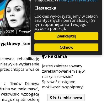
Rozrywka
Ciasteczka
Służby
Sport
Cookies wykorzystujemy w celach
analitycznych i personalizacji (w
Środowisko
tym zapamiętania Twojego
Szkolnictwo
wyboru poniżej).
Wydarzenia
ego 2025 |
Zapowiedzi
Zaakceptuj
Zapowiedzi
Zdrowie
wyjątkowy koncert
Odmów
Reklama
towną rehabilitację
 niezwykłe wydarzenie
Jesteś zainteresowany
sprzeć chłopca w walce
zareklamowaniem się w
naszym serwisie?
Sprawdź dostępne
ki z filmów Disneya
możliwości współpracy!
 druha we mnie masz”,
łe widowisko wzbogacą
Oferta reklamowa
c magiczną atmosferę