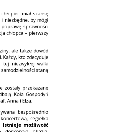
 chłopiec miał szansę
e i niezbędne, by mógł
a poprawę sprawności
cja chłopca – pierwszy
dziny, ale także dowód
i. Każdy, kto zdecyduje
 tej niezwykłej walki
 samodzielności staną
e zostały przekazane
adbają Koła Gospodyń
f, Anna i Elza.
azywana bezpośrednio
koncertową, cegiełka
zł
Istnieje możliwość
doskonała okazja,