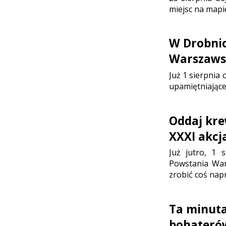
miejsc na mapi
W Drobni
Warszaws
Już 1 sierpnia
upamiętniające
Oddaj kre
XXXI akc
Już jutro, 1 
Powstania War
zrobić coś nap
Ta minuta
bohateró