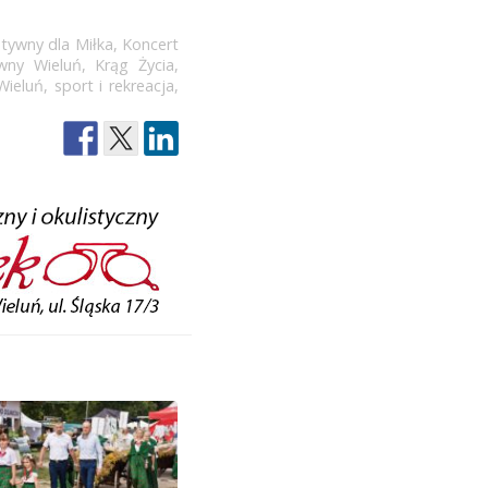
tywny dla Miłka
,
Koncert
ywny Wieluń
,
Krąg Życia
,
Wieluń
,
sport i rekreacja
,