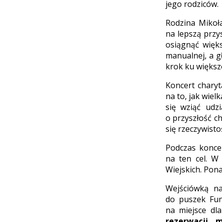
jego rodziców.
Rodzina Mikoła
na lepszą przy
osiągnąć więk
manualnej, a g
krok ku większe
Koncert charyt
na to, jak wiel
się wziąć udzi
o przyszłość c
się rzeczywisto
Podczas konce
na ten cel. W
Wiejskich. Pona
Wejściówką na
do puszek Fun
na miejsce dl
rezerwacji 