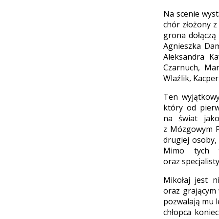
Na scenie wyst
chór złożony z
grona dołączą 
Agnieszka Dam
Aleksandra Ka
Czarnuch, Mar
Wlaźlik, Kacper
Ten wyjątkowy
który od pier
na świat jak
z Mózgowym Po
drugiej osoby,
Mimo tych t
oraz specjalis
Mikołaj jest 
oraz grającym 
pozwalają mu l
chłopca konie