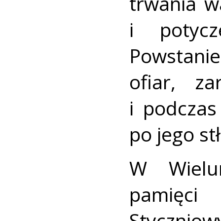
trwania w
i potyc
Powstanie
ofiar, z
i podczas
po jego st
W Wielu
pamięci
Styczniow