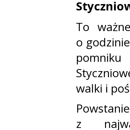
Stycznio
To ważne
o godzini
pomnik
Styczni
walki i p
Powstani
z najwa