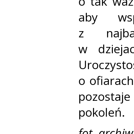
o tak waż
aby wsp
z najba
w dzieja
Uroczysto
o ofiarac
pozostaj
pokoleń.
fot. arch