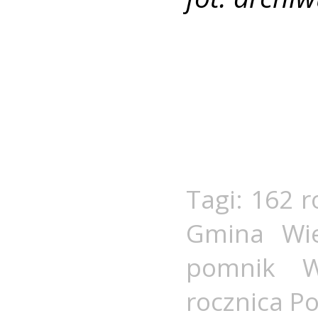
Tagi:
162 r
Gmina Wi
pomnik W
rocznica P