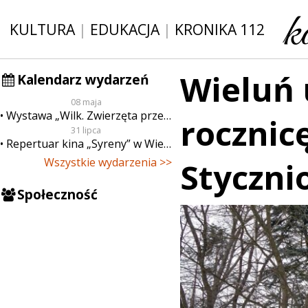
KULTURA
|
EDUKACJA
|
KRONIKA 112
Wieluń 
Kalendarz wydarzeń
08 maja
Wystawa „Wilk. Zwierzęta przeklęte”
rocznic
31 lipca
Repertuar kina „Syreny” w Wieluniu w dn. od 31 lipca do 6 sierpnia
Wszystkie wydarzenia >>
Styczn
Społeczność