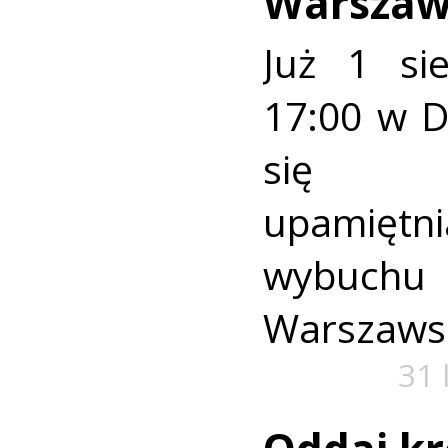
Warszaw
Już 1 si
17:00 w 
się u
upamiętni
wybuch
Warszaws
31 