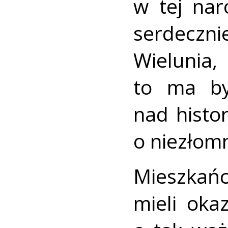
w tej nar
serdecz
Wielunia
to ma by
nad histo
o niezłom
Mieszkańc
mieli oka