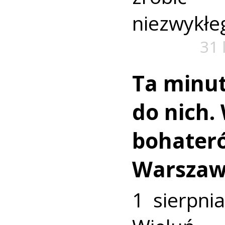
niezwykłe
31 
Ta minut
do nich.
bohater
Warszaw
1 sierpni