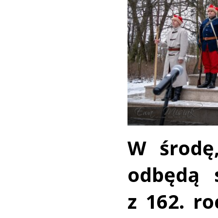
W środę,
odbędą s
z 162. r