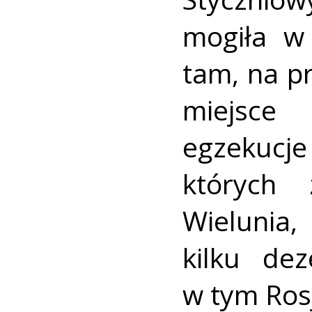
mogiła w
tam, na pr
miejsce
egzeku
których 
Wielunia,
kilku dez
w tym Rosj