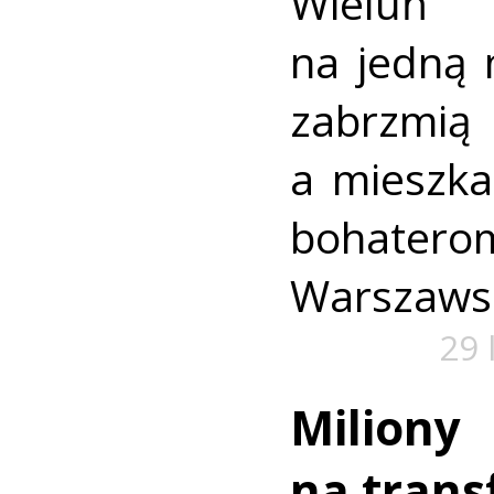
Wieluń
na jedną 
zabrzmią
a mieszk
bohate
Warszaws
29 
Miliony
na trans