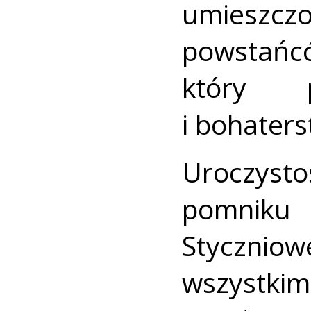
umieszc
powstańcó
który 
i bohaters
Uroczyst
pomnik
Styczniow
wszystk