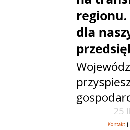
regionu.
dla nasz
przedsię
Wojewó
przyspi
gospodarc
25 
Kontakt
|