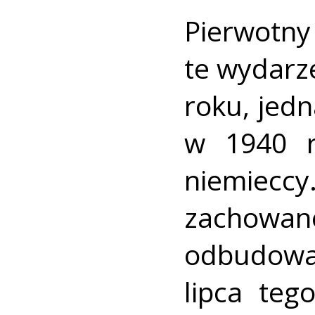
Pierwot
te wydarz
roku, jed
w 1940 r
niemieccy
zachowan
odbudowa
lipca te