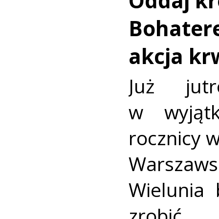
Oddaj kr
Bohatere
akcja k
Już jut
w wyjąt
rocznicy 
Warszaws
Wielunia 
zrobić