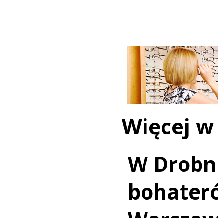
Więcej w
W Drobn
bohater