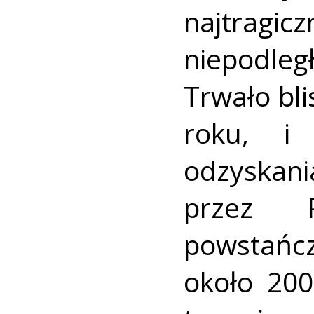
najtra
niepodleg
Trwało bl
roku, i 
odzyskani
przez 
powstańcz
około 200