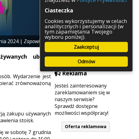
Rozrywka
Ciasteczka
Służby
Sport
Cookies wykorzystujemy w celach
analitycznych i personalizacji (w
Środowisko
tym zapamiętania Twojego
Szkolnictwo
wyboru poniżej).
Wydarzenia
nia 2024 |
Zapowiedzi
Zaakceptuj
Zapowiedzi
Zdrowie
używanych ubrań,
Odmów
Reklama
osób. Wydarzenie jest
spierać zrównoważoną
Jesteś zainteresowany
zareklamowaniem się w
naszym serwisie?
Sprawdź dostępne
możliwości współpracy!
azją zakupu używanych
awienia stoisk.
Oferta reklamowa
ię w sobotę 7 grudnia