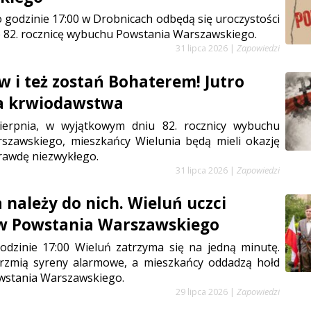
 o godzinie 17:00 w Drobnicach odbędą się uroczystości
 82. rocznicę wybuchu Powstania Warszawskiego.
31 lipca 2026
|
Zapowiedzi
w i też zostań Bohaterem! Jutro
ja krwiodawstwa
sierpnia, w wyjątkowym dniu 82. rocznicy wybuchu
szawskiego, mieszkańcy Wielunia będą mieli okazję
rawdę niezwykłego.
31 lipca 2026
|
Zapowiedzi
 należy do nich. Wieluń uczci
w Powstania Warszawskiego
odzinie 17:00 Wieluń zatrzyma się na jedną minutę.
rzmią syreny alarmowe, a mieszkańcy oddadzą hołd
stania Warszawskiego.
29 lipca 2026
|
Zapowiedzi