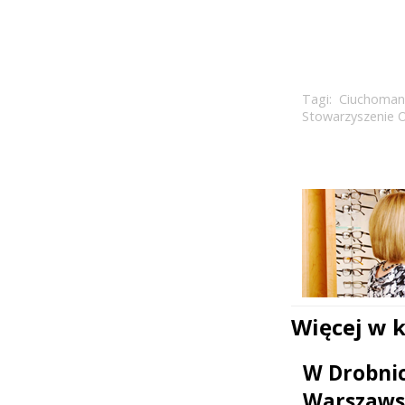
Tagi:
Ciuchoman
Stowarzyszenie O
Więcej w 
W Drobni
Warszaws