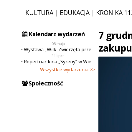
KULTURA
|
EDUKACJA
|
KRONIKA 11
7 grud
Kalendarz wydarzeń
08 maja
zakupu
Wystawa „Wilk. Zwierzęta przeklęte”
31 lipca
Repertuar kina „Syreny” w Wieluniu w dn. od 31 lipca do 6 sierpnia
Wszystkie wydarzenia >>
Społeczność