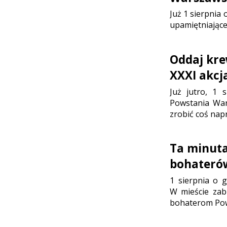
Już 1 sierpnia
upamiętniające
Oddaj kre
XXXI akc
Już jutro, 1 
Powstania War
zrobić coś nap
Ta minuta
bohateró
1 sierpnia o g
W mieście zab
bohaterom Pow