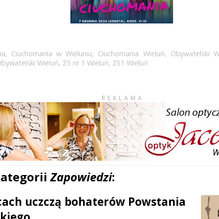
ia
,
Ciuchomania w Wieluniu
,
Ciuchomania Wieluń
,
Obywatelski W
bywatelski Wieluń
,
ZS nr 1 Wieluń
,
ZS1 Wieluń
REKLAMA
kategorii
Zapowiedzi
:
cach uczczą bohaterów Powstania
kiego