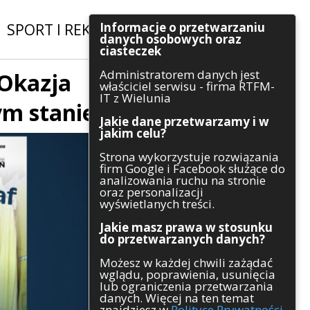
Informacje o przetwarzaniu
SPORT I REKREACJA
|
INWESTYCJE
danych osobowych oraz
ciasteczek
Administratorem danych jest
 Okazja
Szukaj
właściciel serwisu - firma RTFM-
IT z Wielunia
m stanie
Jakie dane przetwarzamy i w
jakim celu?
Kategorie
Strona wykorzystuje rozwiązania
firm Google i Facebook służące do
Architektura
analizowania ruchu na stronie
Gospodarka
oraz personalizacji
Handel
wyświetlanych treści.
Infrastruktura
Jakie masz prawa w stosunku
Komunikaty
do przetwarzanych danych?
Kultura
Możesz w każdej chwili zażądać
Polityka
wglądu, poprawienia, usunięcia
Pozostałe
lub ograniczenia przetwarzania
Psychologia
danych. Więcej na ten temat
Rolnictwo
znajdziesz w
Polityce Prywatności