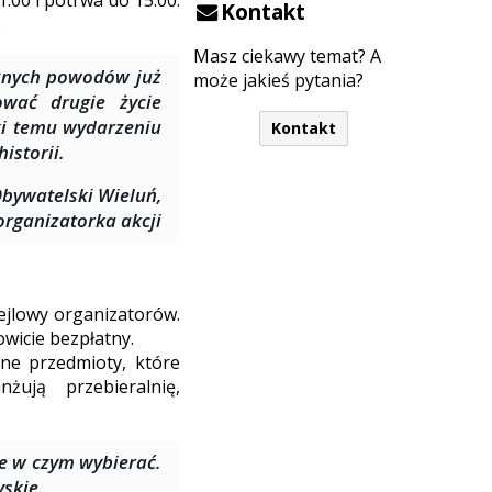
1:00 i potrwa do 15:00.
Kontakt
.
Masz ciekawy temat? A
óżnych powodów już
może jakieś pytania?
wać drugie życie
ki temu wydarzeniu
Kontakt
istorii.
Obywatelski Wieluń,
rganizatorka akcji
ejlowy organizatorów.
owicie bezpłatny.
nne przedmioty, które
żują przebieralnię,
ie w czym wybierać.
skie.