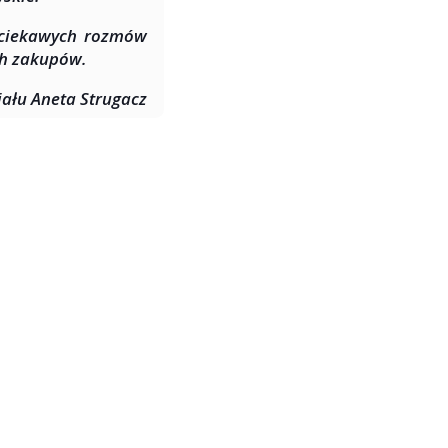
i ciekawych rozmów
ch zakupów.
iału Aneta Strugacz