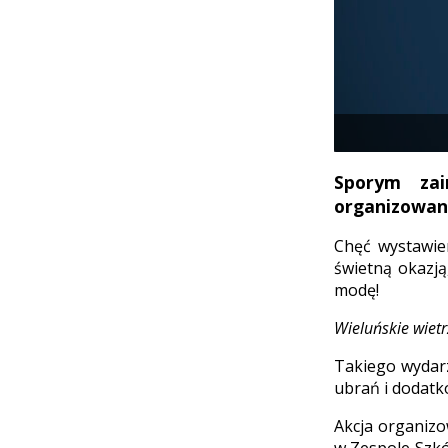
Sporym zai
organizowana
Chęć wystawien
świetną okazj
modę!
Wieluńskie wietr
Takiego wydarz
ubrań i dodatk
Akcja organizo