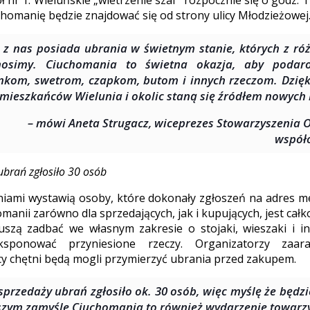
 nr 1. Wieluńskie „wietrzenie szaf” rozpocznie się o godz. 1
chomanię będzie znajdować się od strony ulicy Młodzieżowej
 z nas posiada ubrania w świetnym stanie, których z r
nosimy. Ciuchomania to świetna okazja, aby podaro
nkom, swetrom, czapkom, butom i innych rzeczom. Dzię
 mieszkańców Wielunia i okolic staną się źródłem nowych h
– mówi Aneta Strugacz, wiceprezes Stowarzyszenia 
współo
ubrań zgłosiło 30 osób
niami wystawią osoby, które dokonały zgłoszeń na adres m
manii zarówno dla sprzedających, jak i kupujących, jest całk
uszą zadbać we własnym zakresie o stojaki, wieszaki i i
ponować przyniesione rzeczy. Organizatorzy zaaran
cy chętni będą mogli przymierzyć ubrania przed zakupem.
sprzedaży ubrań zgłosiło ok. 30 osób, więc myślę że będz
zym zamyśle Ciuchomania to również wydarzenie towarzy