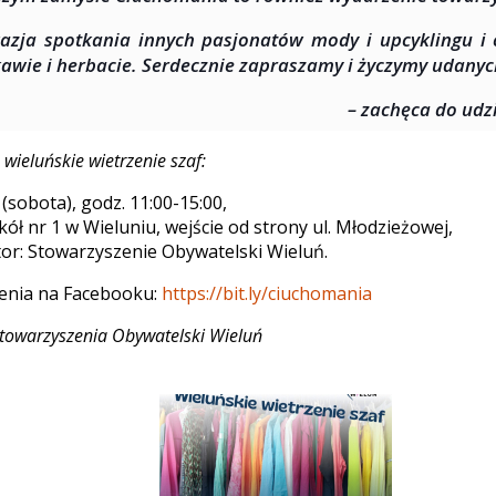
azja spotkania innych pasjonatów mody i upcyklingu 
kawie i herbacie. Serdecznie zapraszamy i życzymy udany
– zachęca do udz
ieluńskie wietrzenie szaf:
(sobota), godz. 11:00-15:00,
kół nr 1 w Wieluniu, wejście od strony ul. Młodzieżowej,
or: Stowarzyszenie Obywatelski Wieluń.
enia na Facebooku:
https://bit.ly/ciuchomania
Stowarzyszenia Obywatelski Wieluń