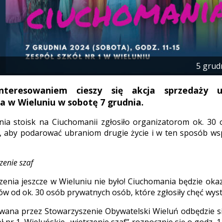
5 grud
nteresowaniem cieszy się akcja sprzedaży 
 w Wieluniu w sobotę 7 grudnia.
ia stoisk na Ciuchomanii zgłosiło organizatorom ok. 30 
ą, aby podarować ubraniom drugie życie i w ten sposób w
zenie szaf
enia jeszcze w Wieluniu nie było! Ciuchomania będzie ok
ów od ok. 30 osób prywatnych osób, które zgłosiły chęć wyst
wana przez Stowarzyszenie Obywatelski Wieluń odbędzie s