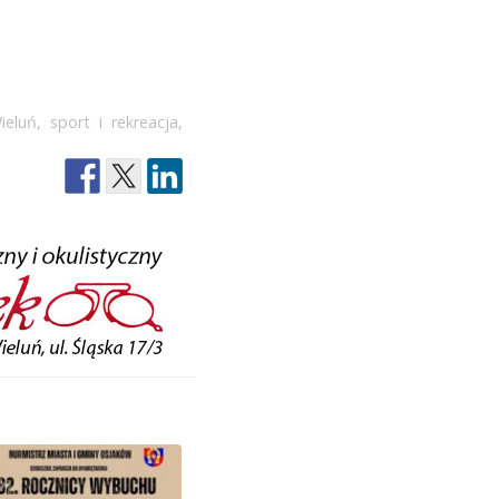
ieluń
,
sport i rekreacja
,