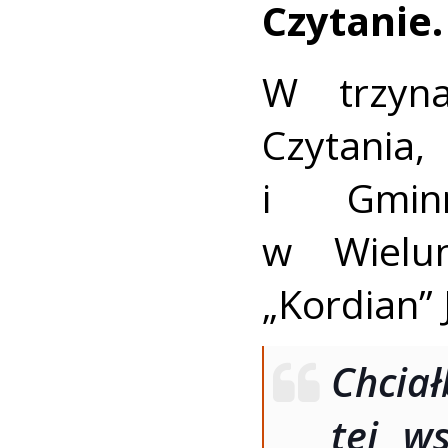
Czytanie.
W trzyna
Czytania
i Gminn
w Wielun
„Kordian” 
Chci
tej ws