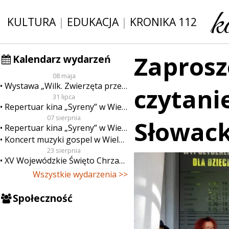
KULTURA
|
EDUKACJA
|
KRONIKA 112
Zaprosz
Kalendarz wydarzeń
08 maja
Wystawa „Wilk. Zwierzęta przeklęte”
czytani
31 lipca
Repertuar kina „Syreny” w Wieluniu w dn. od 31 lipca do 6 sierpnia
07 sierpnia
Słowack
Repertuar kina „Syreny” w Wieluniu w dn. od 7 do 13 sierpnia
Koncert muzyki gospel w Wieluniu
23 sierpnia
XV Wojewódzkie Święto Chrzanu
Wszystkie wydarzenia >>
Społeczność