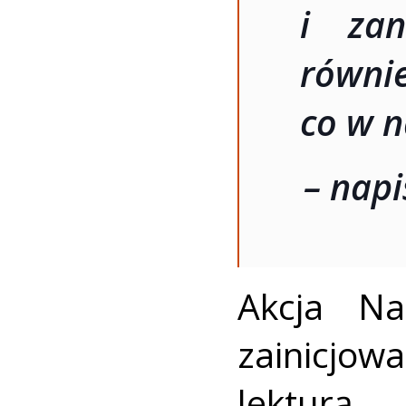
i zan
równie
co w n
– napi
Akcja Na
zainicjo
lekturą