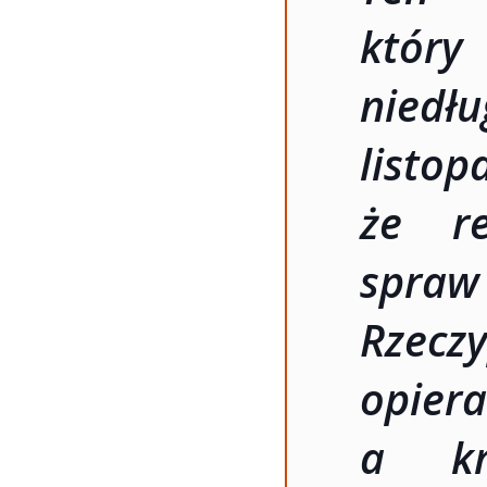
któr
niedł
listo
że re
spraw
Rzecz
opiera
a kr