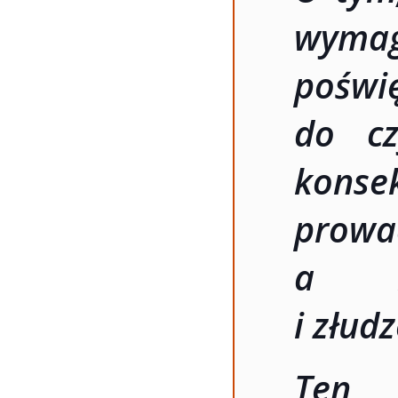
wyma
poświ
do cz
konse
prow
a ni
i złud
Ten