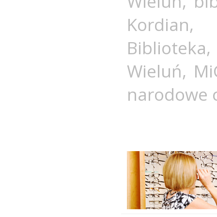
Wieluń
,
bi
Kordian
Biblioteka
Wieluń
,
Mi
narodowe c