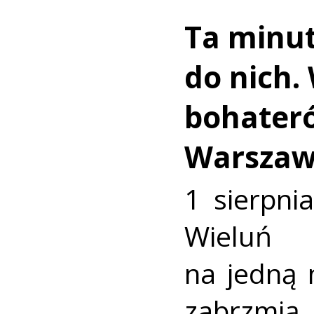
Ta minut
do nich.
bohater
Warszaw
1 sierpni
Wieluń
na jedną 
zabrzmią