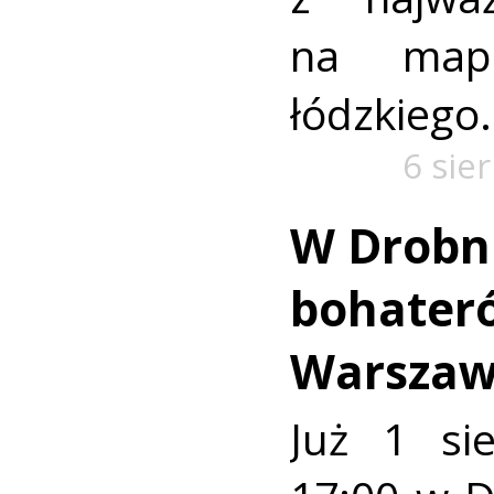
na mapi
łódzkiego.
6 sie
W Drobn
bohater
Warszaw
Już 1 si