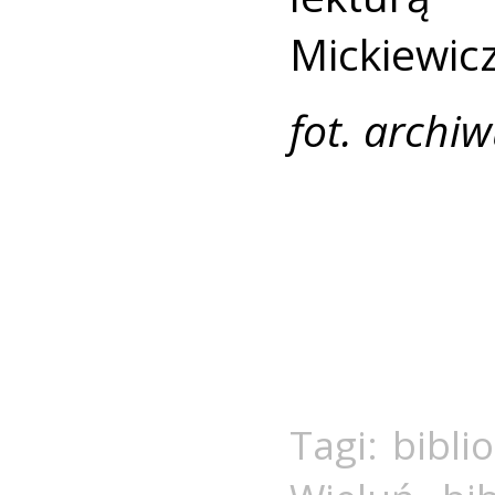
Mickiewic
fot. arch
Tagi:
bibli