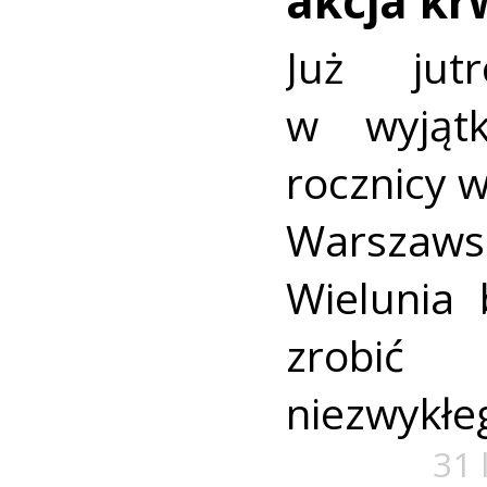
akcja k
Już jut
w wyjąt
rocznicy 
Warszaws
Wielunia 
zrobić
niezwykłe
31 