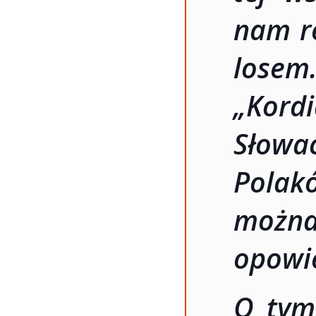
nam re
losem
„Ko
Słowa
Polak
można
opowie
O tym,