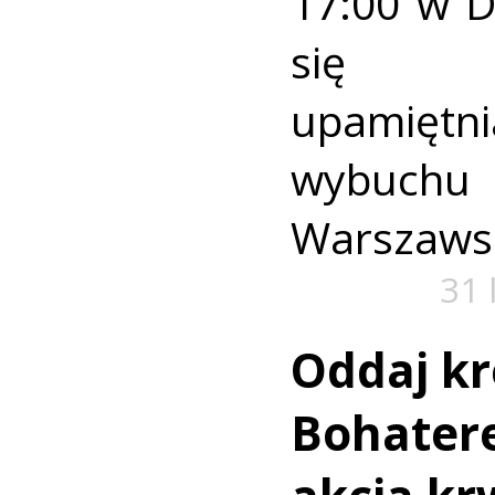
17:00 w 
się u
upamiętni
wybuch
Warszaws
31 
Oddaj kr
Bohatere