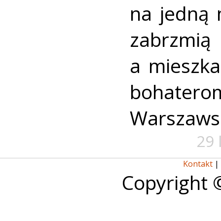
na jedną 
zabrzmią
a mieszk
bohate
Warszaws
29 
Kontakt
|
Copyright