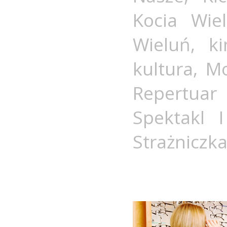
Kocia Wie
Wieluń
,
k
kultura
,
Mo
Repertuar
Spektakl 
Strażnicz