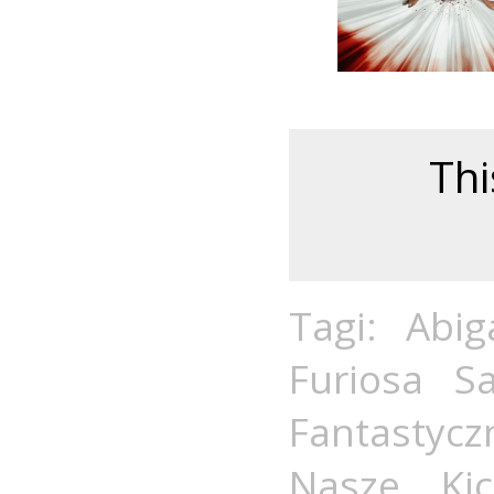
Thi
Tagi:
Abiga
Furiosa 
Fantastycz
Nasze
,
Ki