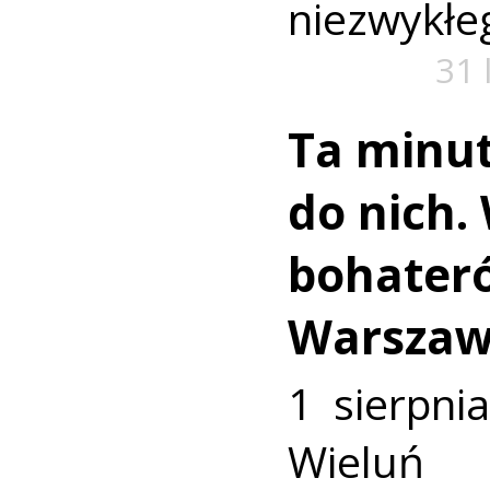
niezwykłe
31 
Ta minut
do nich.
bohater
Warszaw
1 sierpni
Wieluń