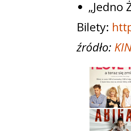
„Jedno Ż
Bilety:
htt
źródło:
KI