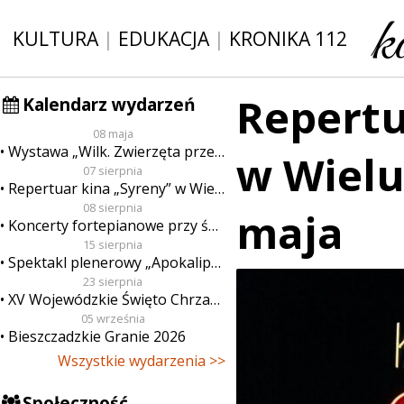
KULTURA
|
EDUKACJA
|
KRONIKA 112
Repertu
Kalendarz wydarzeń
08 maja
Wystawa „Wilk. Zwierzęta przeklęte”
w Wielu
07 sierpnia
Repertuar kina „Syreny” w Wieluniu w dn. od 7 do 13 sierpnia
08 sierpnia
maja
Koncerty fortepianowe przy świecach
15 sierpnia
Spektakl plenerowy „Apokalipsa”
23 sierpnia
XV Wojewódzkie Święto Chrzanu
05 września
Bieszczadzkie Granie 2026
Wszystkie wydarzenia >>
Społeczność