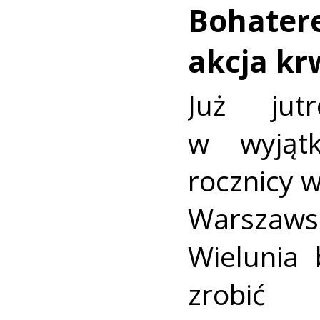
Bohatere
akcja k
Już jut
w wyjąt
rocznicy 
Warszaws
Wielunia 
zrobić