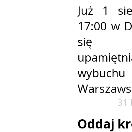
Już 1 si
17:00 w 
się u
upamiętni
wybuch
Warszaws
31 
Oddaj kr