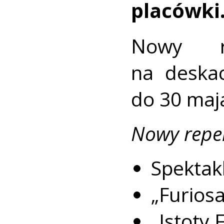
placówki
Nowy r
na deska
do 30 maja
Nowy reper
Spektakl
„Furios
„Istoty 