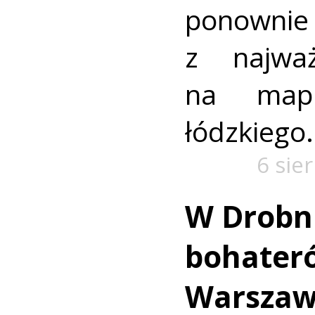
ponownie 
z najważ
na mapi
łódzkiego.
6 sie
W Drobn
bohater
Warszaw