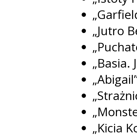
„Garfiel
„Jutro B
„Puchate
„Basia.
„Abigail”
„Strażn
„Monste
„Kicia K