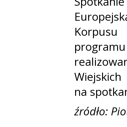
Spotkanie
Europejs
Korpusu
progra
realizow
Wiejski
na spotkan
źródło: Pi