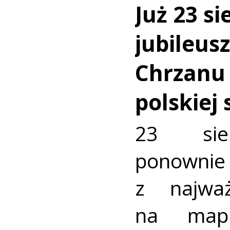
Już 23 si
jubileus
Chrzanu
polskiej
23 sie
ponownie 
z najważ
na mapi