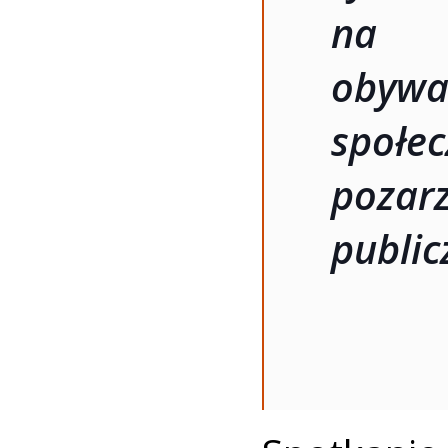
na t
obyw
społec
pozar
public