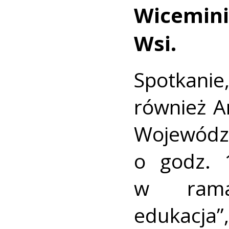
Wicemini
Wsi.
Spotkanie
również A
Wojewódz
o godz. 
w rama
edukacj