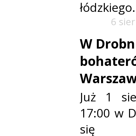
łódzkiego.
6 sie
W Drobn
bohater
Warszaw
Już 1 si
17:00 w 
się u