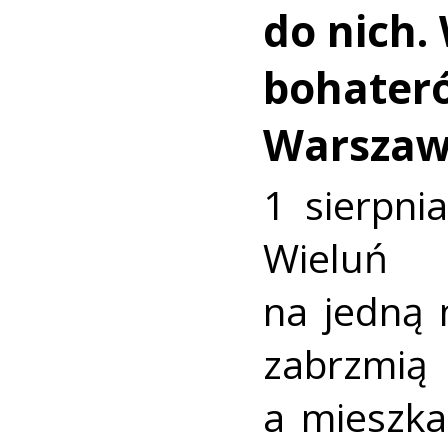
do nich.
bohater
Warszaw
1 sierpni
Wieluń
na jedną 
zabrzmią
a mieszk