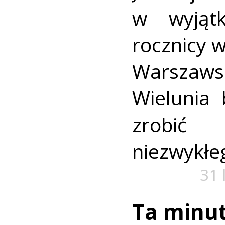
w wyjąt
rocznicy 
Warszaws
Wielunia 
zrobić
niezwykłe
31 
Ta minut