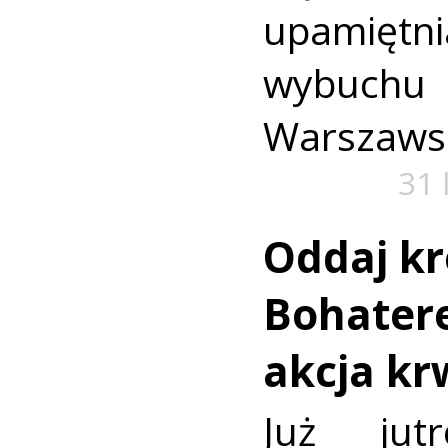
upamiętni
wybuch
Warszaws
31 
Oddaj kr
Bohatere
akcja k
Już jut