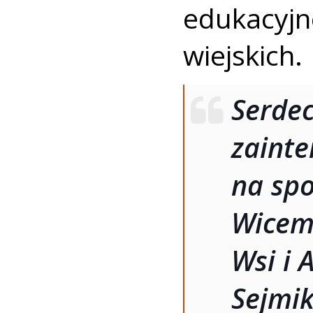
edukacy
wiejskich.
Serde
zai
na sp
Wicemi
Wsi i
Sejmi