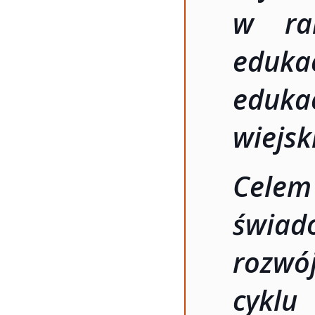
w ra
eduka
eduka
wiejsk
Celem
świad
rozwó
cyklu