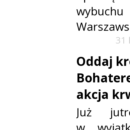
wybuch
Warszaws
31 
Oddaj kr
Bohatere
akcja k
Już jut
w wyjąt