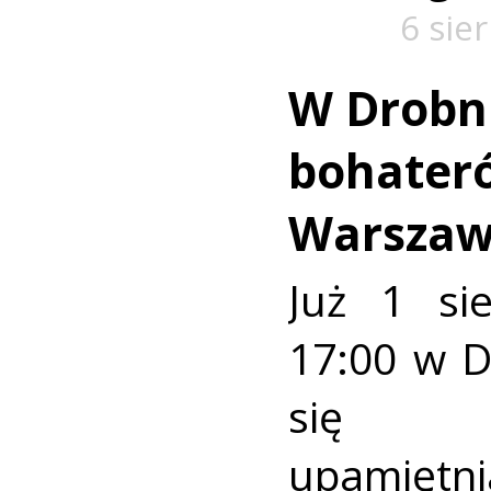
6 sie
W Drobn
bohater
Warszaw
Już 1 si
17:00 w 
się u
upamiętni