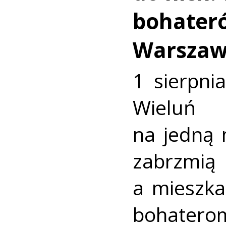
bohater
Warszaw
1 sierpni
Wieluń
na jedną 
zabrzmią
a mieszk
bohate