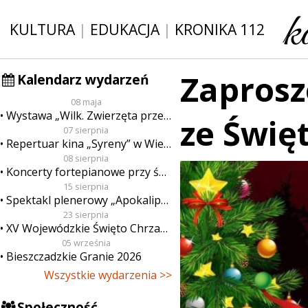
KULTURA
|
EDUKACJA
|
KRONIKA 112
Zaprosz
Kalendarz wydarzeń
08 maja
Wystawa „Wilk. Zwierzęta przeklęte”
ze Świę
07 sierpnia
Repertuar kina „Syreny” w Wieluniu w dn. od 7 do 13 sierpnia
08 sierpnia
Koncerty fortepianowe przy świecach
15 sierpnia
Spektakl plenerowy „Apokalipsa”
23 sierpnia
XV Wojewódzkie Święto Chrzanu
05 września
Bieszczadzkie Granie 2026
Wszystkie wydarzenia >>
Społeczność