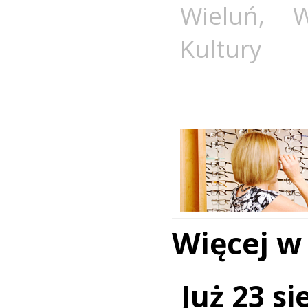
Wieluń
,
Kultury
Więcej w
Już 23 si