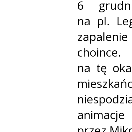
6 grudn
na pl. Le
zapalen
choince
na tę oka
mieszkańc
niespod
animacje
przez Miko