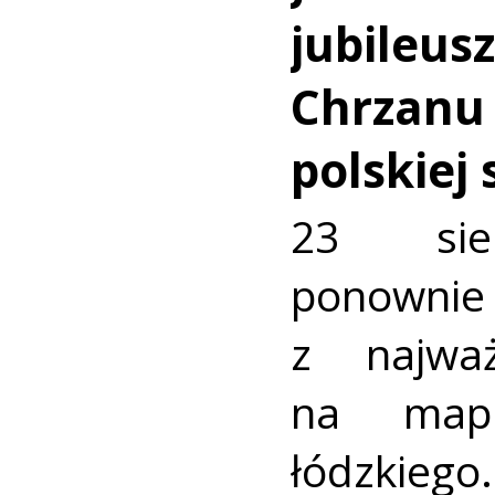
jubileus
Chrzanu
polskiej
23 sie
ponownie 
z najważ
na mapi
łódzkiego.