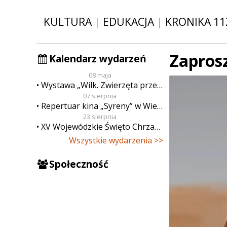
KULTURA
|
EDUKACJA
|
KRONIKA 11
Zapros
Kalendarz wydarzeń
08 maja
Wystawa „Wilk. Zwierzęta przeklęte”
07 sierpnia
Repertuar kina „Syreny” w Wieluniu w dn. od 7 do 13 sierpnia
23 sierpnia
XV Wojewódzkie Święto Chrzanu
Wszystkie wydarzenia >>
Społeczność