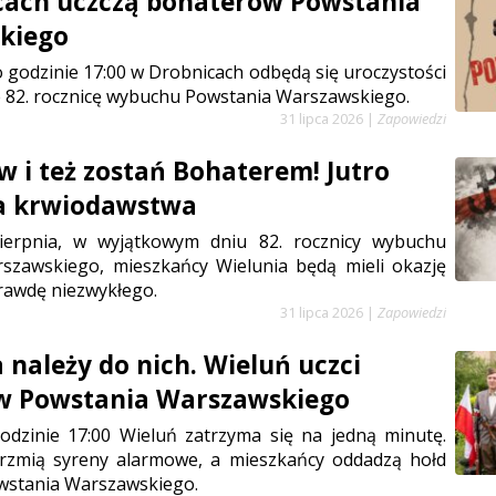
cach uczczą bohaterów Powstania
kiego
 o godzinie 17:00 w Drobnicach odbędą się uroczystości
 82. rocznicę wybuchu Powstania Warszawskiego.
31 lipca 2026
|
Zapowiedzi
w i też zostań Bohaterem! Jutro
ja krwiodawstwa
sierpnia, w wyjątkowym dniu 82. rocznicy wybuchu
szawskiego, mieszkańcy Wielunia będą mieli okazję
rawdę niezwykłego.
31 lipca 2026
|
Zapowiedzi
 należy do nich. Wieluń uczci
w Powstania Warszawskiego
odzinie 17:00 Wieluń zatrzyma się na jedną minutę.
rzmią syreny alarmowe, a mieszkańcy oddadzą hołd
stania Warszawskiego.