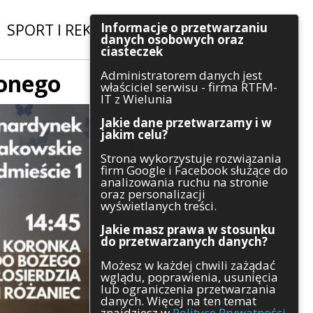
Informacje o przetwarzaniu
SPORT I REKREACJA
|
INWESTYCJE
danych osobowych oraz
ciasteczek
Administratorem danych jest
conego
Szukaj
właściciel serwisu - firma RTFM-
IT z Wielunia
Jakie dane przetwarzamy i w
jakim celu?
Kategorie
Strona wykorzystuje rozwiązania
firm Google i Facebook służące do
Architektura
analizowania ruchu na stronie
Gospodarka
oraz personalizacji
Handel
wyświetlanych treści.
Infrastruktura
Jakie masz prawa w stosunku
Komunikaty
do przetwarzanych danych?
Kultura
Możesz w każdej chwili zażądać
Polityka
wglądu, poprawienia, usunięcia
Pozostałe
lub ograniczenia przetwarzania
Psychologia
danych. Więcej na ten temat
Rolnictwo
znajdziesz w
Polityce Prywatności