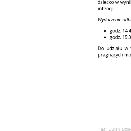
dziecko w wyni
intencji.
Wydarzenie odbę
godz. 14:
godz. 15:3
Do udziału w 
pragnących modl
Tagi:
DZień Dzie