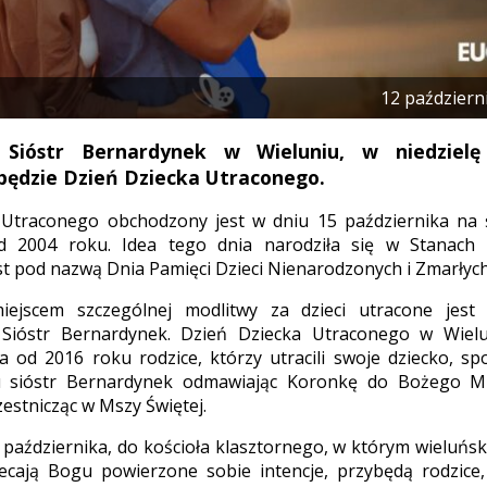
12 październ
 Sióstr Bernardynek w Wieluniu, w niedzielę 
będzie Dzień Dziecka Utraconego.
 Utraconego obchodzony jest w dniu 15 października na 
 2004 roku. Idea tego dnia narodziła się w Stanach z
t pod nazwą Dnia Pamięci Dzieci Nienarodzonych i Zmarłych
ejscem szczególnej modlitwy za dzieci utracone jest 
 Sióstr Bernardynek. Dzień Dziecka Utraconego w Wiel
 od 2016 roku rodzice, którzy utracili swoje dziecko, spo
u sióstr Bernardynek odmawiając Koronkę do Bożego Mił
estnicząc w Mszy Świętej.
5 października, do kościoła klasztornego, w którym wieluńsk
ecają Bogu powierzone sobie intencje, przybędą rodzice, 