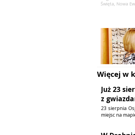
Święta
,
Nowa Ewa
Więcej w 
Już 23 si
z gwiazda
23 sierpnia Os
miejsc na mapi