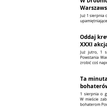
W Drobni
Warszaws
Już 1 sierpnia
upamiętniające
Oddaj kre
XXXI akc
Już jutro, 1 
Powstania War
zrobić coś nap
Ta minuta
bohateró
1 sierpnia o g
W mieście zab
bohaterom Pow