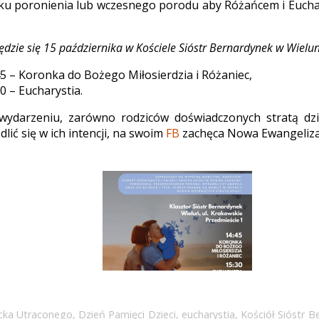
ku poronienia lub wczesnego porodu aby Różańcem i Euchary
dzie się 15 października w Kościele Sióstr Bernardynek w Wielun
45 – Koronka do Bożego Miłosierdzia i Różaniec,
0 – Eucharystia.
wydarzeniu, zarówno rodziców doświadczonych stratą dzie
ić się w ich intencji, na swoim
FB
zachęca Nowa Ewangelizac
cka Utraconego
,
Dzień Pamięci Dzieci
,
eucharystia
,
Kościół Sióstr B