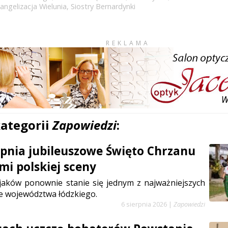
ngelizacja Wielunia
,
Siostry Bernardynki
REKLAMA
kategorii
Zapowiedzi
:
erpnia jubileuszowe Święto Chrzanu
mi polskiej sceny
jaków ponownie stanie się jednym z najważniejszych
e województwa łódzkiego.
6 sierpnia 2026
|
Zapowiedzi