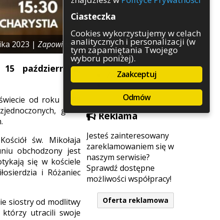
Rozrywka
Ciasteczka
Służby
Sport
Cookies wykorzystujemy w celach
analitycznych i personalizacji (w
Środowisko
ika 2023 |
Zapowiedzi
tym zapamiętania Twojego
Szkolnictwo
wyboru poniżej).
Wydarzenia
15 października,
Zaakceptuj
Zapowiedzi
Zdrowie
Odmów
świecie od roku 1988
jednoczonych, gdzie
Reklama
.
Jesteś zainteresowany
Kościół św. Mikołaja
zareklamowaniem się w
uniu obchodzony jest
naszym serwisie?
tykają się w kościele
Sprawdź dostępne
osierdzia i Różaniec
możliwości współpracy!
Oferta reklamowa
ie siostry od modlitwy
którzy utracili swoje