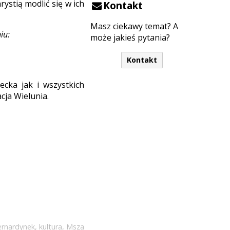
stią modlić się w ich
Kontakt
Masz ciekawy temat? A
iu:
może jakieś pytania?
Kontakt
cka jak i wszystkich
ja Wielunia.
ernardynek
,
kultura
,
Msza