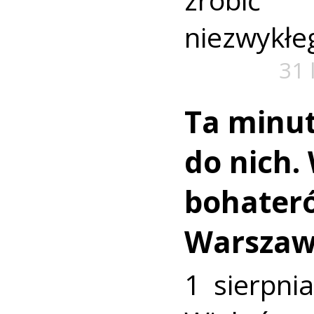
niezwykłe
31 
Ta minut
do nich.
bohater
Warszaw
1 sierpni