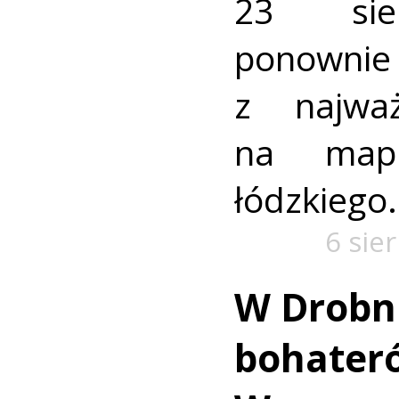
23 sie
ponownie 
z najważ
na mapi
łódzkiego.
6 sie
W Drobn
bohater