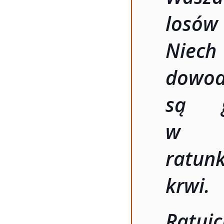
losó
Niech
dowod
są g
w t
ratun
krwi.
Ratuj