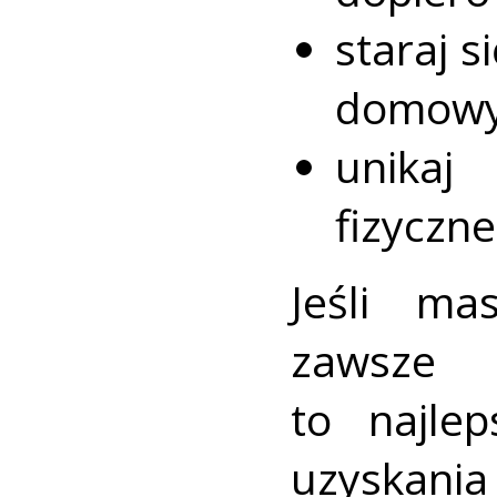
staraj s
domowy
unika
fizyczn
Jeśli mas
zawsze 
to najle
uzyska