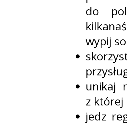
do pol
kilkana
wypij so
skorzy
przysług
unikaj 
z które
jedz reg