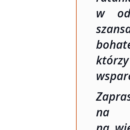
w od
szansa
boh
któr
wsparc
Zapr
na 
na wie