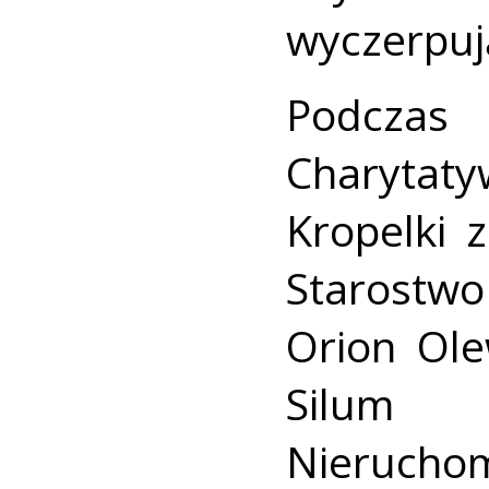
wyczerpuj
Podczas
Charyta
Kropelki
Starostw
Orion Ole
Silum 
Nierucho