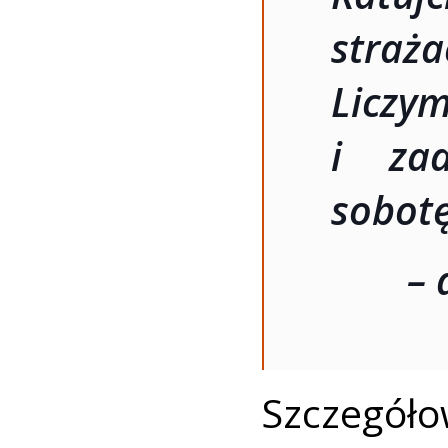
straż
Licz
i zaa
sobotę
– 
Szczegół