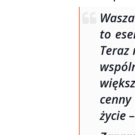
Wasz
to ese
Teraz
wspól
więks
cenny
życie 