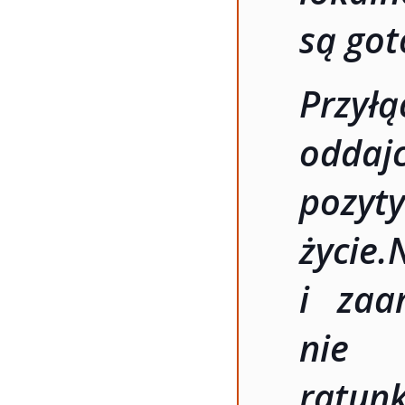
są got
Przył
oddajc
pozyt
życi
i zaa
nie 
ratu