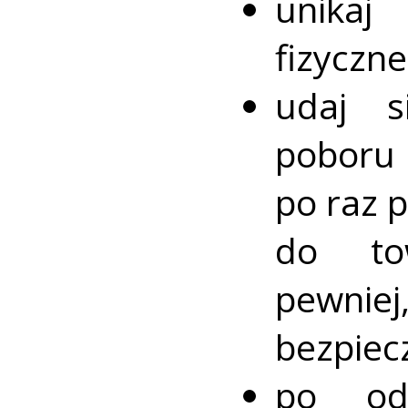
unika
fizyczn
udaj s
poboru 
po raz 
do tow
pewni
bezpiecz
po od