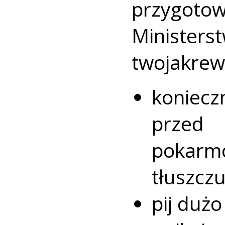
przygotow
Ministe
twojakrew
koniec
przed
pokarmó
tłuszczu
pij duż