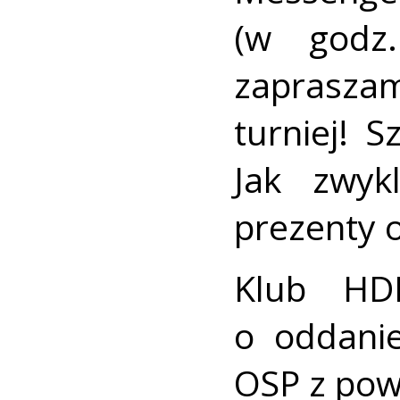
(w godz
zaprasz
turniej! S
Jak zwy
prezenty 
Klub HD
o oddani
OSP z pow