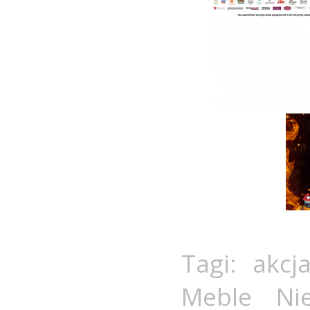
Tagi:
akcj
Meble Nie