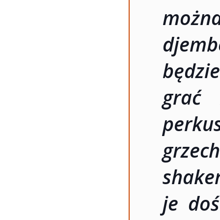
można
djem
będzie
grać 
perku
grzec
shake
je do