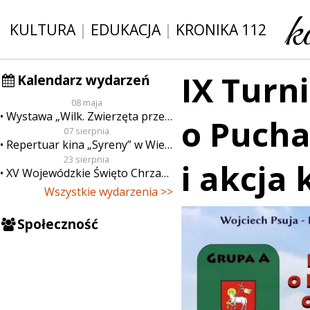
KULTURA
|
EDUKACJA
|
KRONIKA 112
IX Turn
Kalendarz wydarzeń
08 maja
Wystawa „Wilk. Zwierzęta przeklęte”
o Pucha
07 sierpnia
Repertuar kina „Syreny” w Wieluniu w dn. od 7 do 13 sierpnia
23 sierpnia
i akcja
XV Wojewódzkie Święto Chrzanu
Wszystkie wydarzenia >>
Społeczność