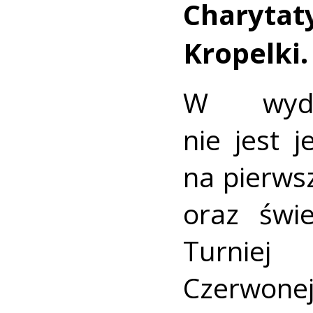
Charyta
Kropelki.
W wydar
nie jest j
na pierwsz
oraz świ
Turniej
Czerwon