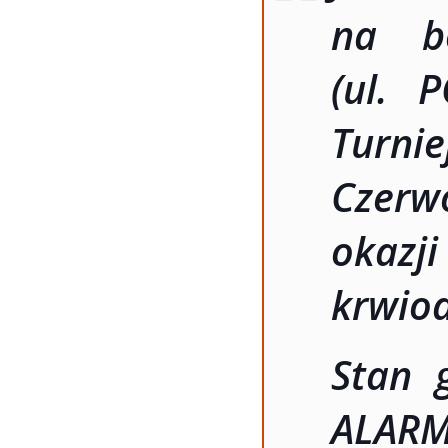
na b
(ul. 
Turni
Czerw
okaz
krwio
Stan 
ALAR