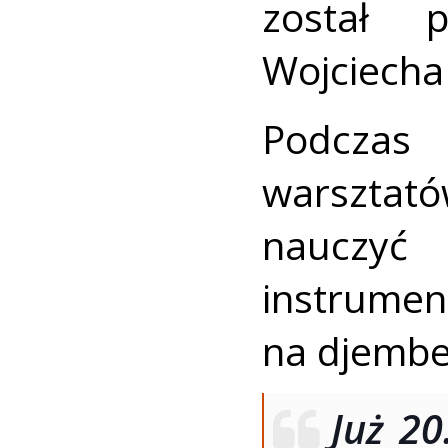
został 
Wojciecha
Podczas 
warsztat
nauczy
instrume
na djembe
Już 20