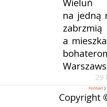
Wieluń
na jedną 
zabrzmią
a mieszk
bohate
Warszaws
29 
Kontakt
|
Copyright