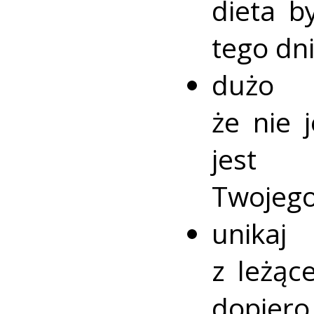
dieta b
tego dni
dużo 
że nie 
jest
Twojego
unikaj
z leżąc
dopiero 