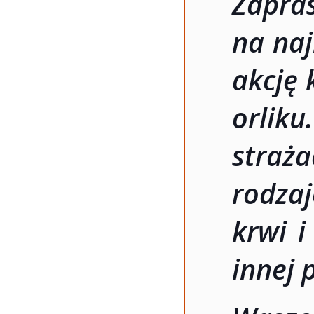
Zapr
na naj
akcję
orliku
straż
rodza
krwi i
innej 