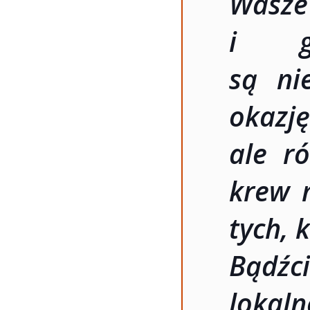
Wasz
i g
są ni
okazj
ale r
krew 
tych, 
Bądźc
lokaln