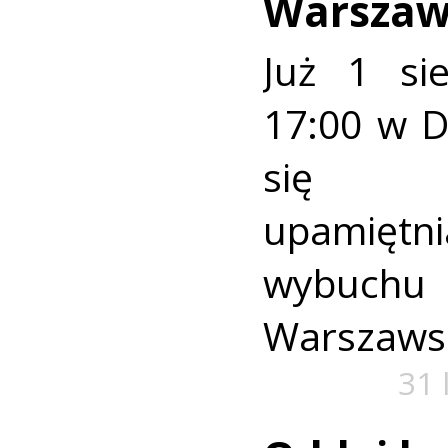
Warszaw
Już 1 si
17:00 w 
się u
upamiętni
wybuch
Warszaws
31 