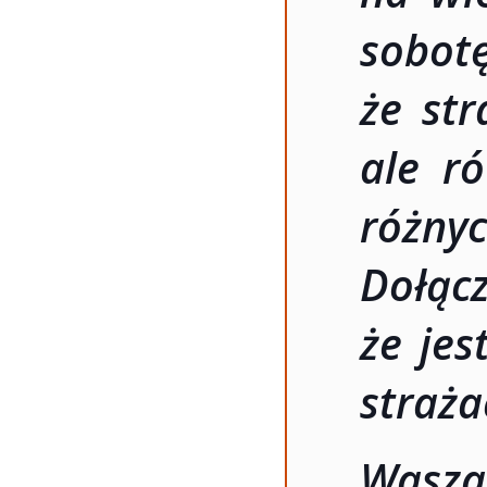
sobo
że str
ale ró
różny
Dołąc
że jes
straża
Wasza