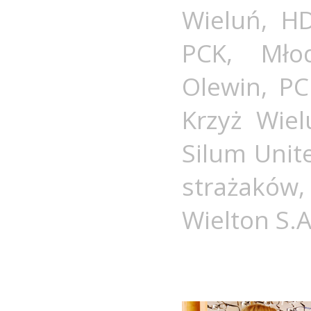
Wieluń
,
H
PCK
,
Mło
Olewin
,
PC
Krzyż Wiel
Silum Unit
strażaków
Wielton S.A