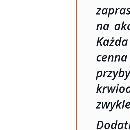
zapra
na akc
Każda
cenna
przy
krwio
zwykle
Dodat