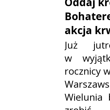
Oddaj kr
Bohatere
akcja k
Już jut
w wyjąt
rocznicy 
Warszaws
Wielunia 
zrobić