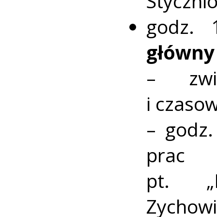
Styczni
godz.
główn
– zwi
i czaso
– godz.
prac 
pt. „
Zychowi