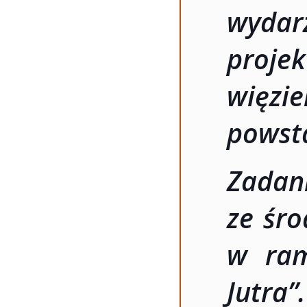
wydar
proje
więzi
powst
Zadan
ze śro
w ram
Jutr