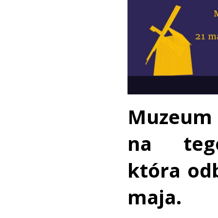
Muzeum Z
na teg
która od
maja.