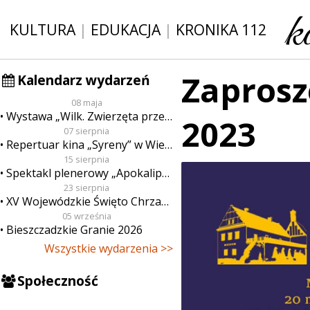
KULTURA
|
EDUKACJA
|
KRONIKA 112
Zapros
Kalendarz wydarzeń
08 maja
Wystawa „Wilk. Zwierzęta przeklęte”
2023
07 sierpnia
Repertuar kina „Syreny” w Wieluniu w dn. od 7 do 13 sierpnia
15 sierpnia
Spektakl plenerowy „Apokalipsa”
23 sierpnia
XV Wojewódzkie Święto Chrzanu
05 września
Bieszczadzkie Granie 2026
Wszystkie wydarzenia >>
Społeczność