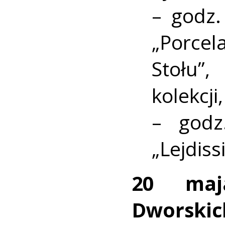
– godz.
„Porcel
Stołu”
kolekcji,
– godz
„Lejdiss
20 ma
Dworskic