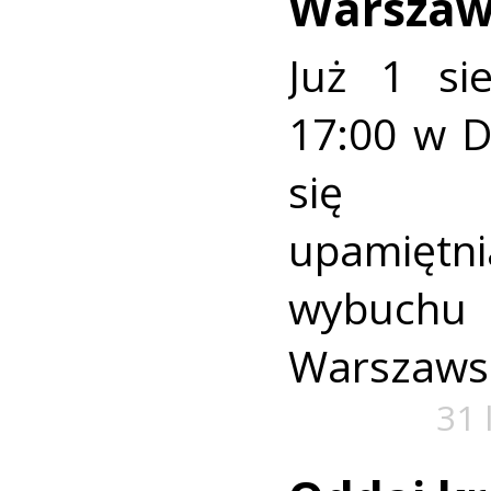
Warszaw
Już 1 si
17:00 w 
się u
upamiętni
wybuch
Warszaws
31 