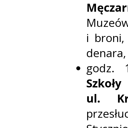
Męczar
Muzeów
i broni
denara,
godz.
Szko
ul. Kr
przesł