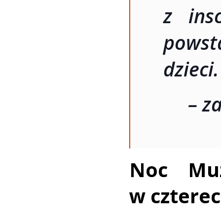
z insc
powst
dzieci.
– z
Noc Muz
w czterec