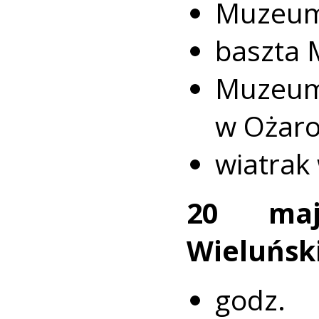
Muzeum 
baszta 
Muze
w Ożaro
wiatrak 
20 ma
Wieluński
godz.