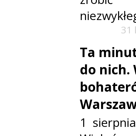
niezwykłe
31 
Ta minut
do nich.
bohater
Warszaw
1 sierpni