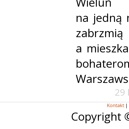
Wieluń
na jedną 
zabrzmią
a mieszk
bohate
Warszaws
29 
Kontakt
|
Copyright