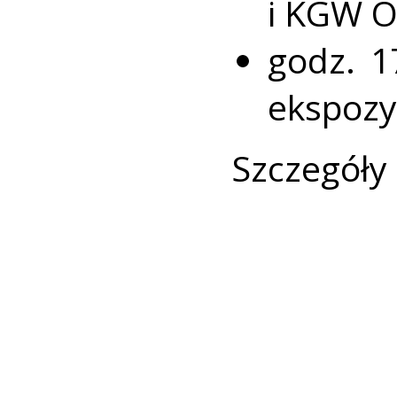
i KGW O
godz. 1
ekspozy
Szczegóły 