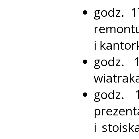
godz. 1
remont
i kantor
godz. 
wiatraka
godz. 
prezen
i stois