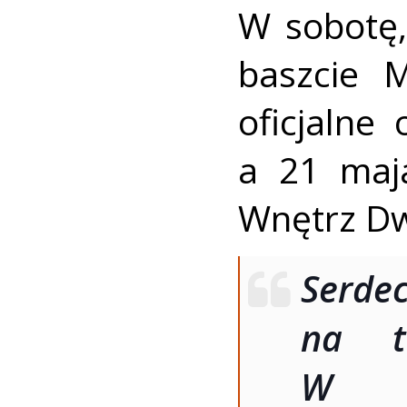
W sobotę,
baszcie 
oficjalne
a 21 maj
Wnętrz Dw
Ser
na t
W r