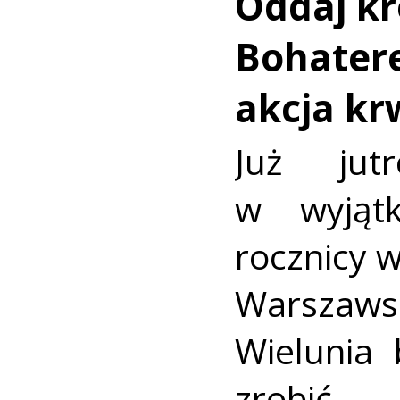
Oddaj kr
Bohatere
akcja k
Już jut
w wyjąt
rocznicy 
Warszaws
Wielunia 
zrobić