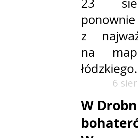
23 sie
ponownie 
z najważ
na mapi
łódzkiego.
6 sie
W Drobn
bohater