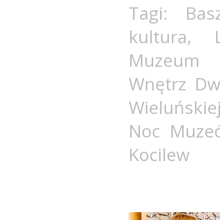
Tagi:
Bas
kultura
,
Muzeum W
Wnętrz Dw
Wieluńskie
Noc Muze
Kocilew