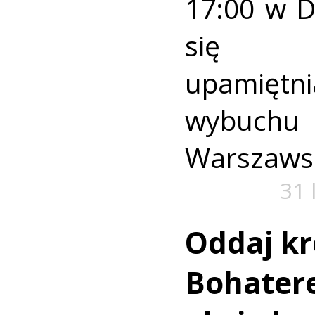
17:00 w 
się u
upamiętni
wybuch
Warszaws
31 
Oddaj kr
Bohatere