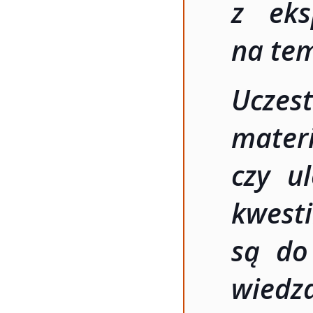
z eks
na te
Ucze
materi
czy u
kwest
są do
wiedz