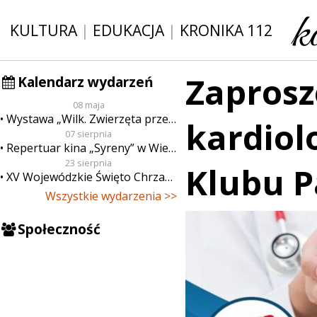
KULTURA
|
EDUKACJA
|
KRONIKA 112
Zaprosz
Kalendarz wydarzeń
08 maja
Wystawa „Wilk. Zwierzęta przeklęte”
kardiol
07 sierpnia
Repertuar kina „Syreny” w Wieluniu w dn. od 7 do 13 sierpnia
23 sierpnia
Klubu P
XV Wojewódzkie Święto Chrzanu
Wszystkie wydarzenia >>
Społeczność