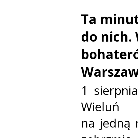
Ta minut
do nich.
bohater
Warszaw
1 sierpni
Wieluń
na jedną 