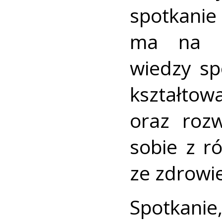
spotkanie
ma na c
wiedzy sp
kształto
oraz rozw
sobie z r
ze zdrowi
Spotkan