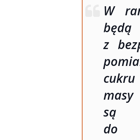
W ram
będ
z bez
pomia
cukru 
masy
są 
do i