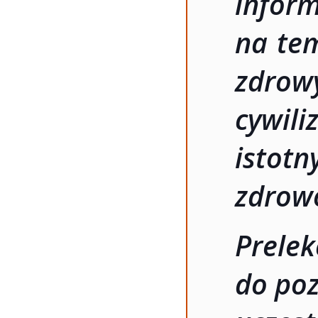
info
na tem
zdrow
cywi
isto
zdrow
Prel
do poz