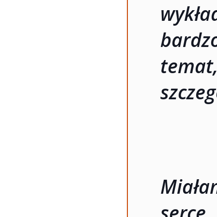
wykła
bardz
temat
szcze
Miała
serc