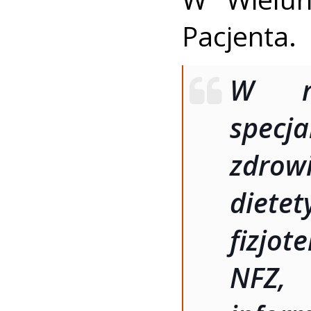
Pacjenta.
W ra
specj
zdrowi
diet
fizjot
NFZ,