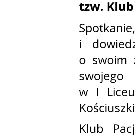
tzw. Klub
Spotkanie
i dowied
o swoim 
swojego
w I Lice
Kościuszki
Klub Pac