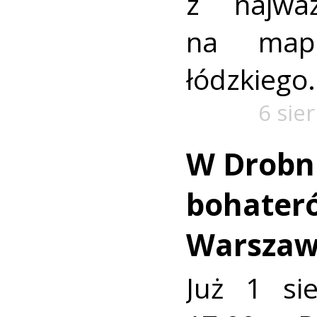
z najważ
na mapi
łódzkiego.
6 sie
W Drobn
bohater
Warszaw
Już 1 si