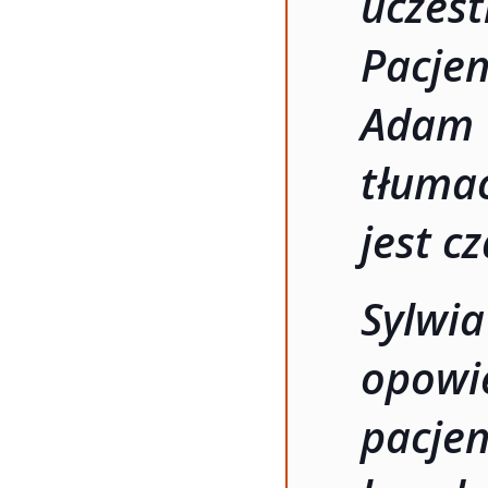
ucze
Pacje
Adam 
tłuma
jest c
Sylwi
opowie
pacjen