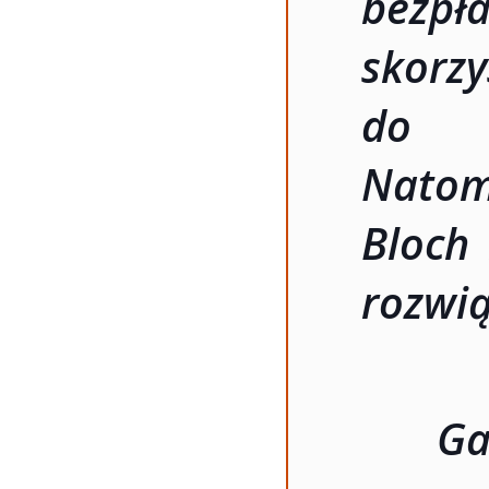
bezp
skor
do c
Natom
Bloch
rozwią
Ga