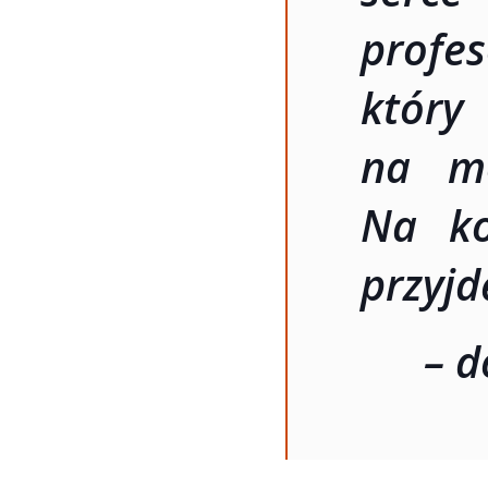
pro
któ
na mo
Na ko
przyjd
– d