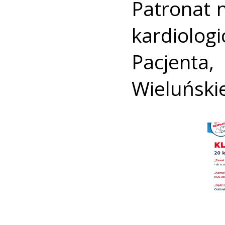
Patronat 
kardiolo
Pacjenta
Wieluński