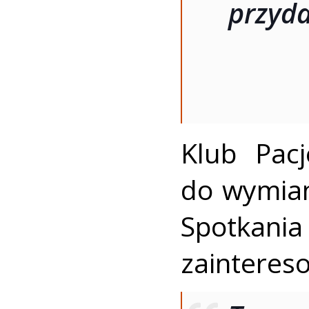
przyda
Klub Pacj
do wymia
Spotka
zainteres