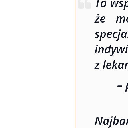
To wsp
że mo
specj
indy
z leka
– 
Najba