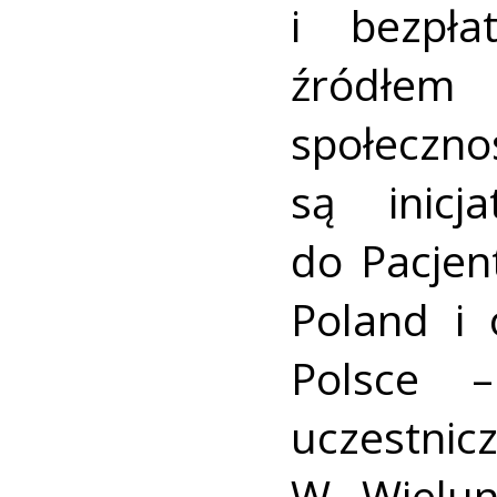
i bezpła
źródłem 
społecz
są inicj
do Pacjen
Poland i 
Polsce 
uczestni
W Wielun