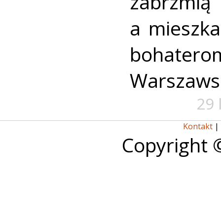
zabrzmią
a mieszk
bohate
Warszaws
29 
Kontakt
|
Copyright