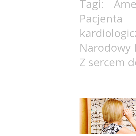
Tagi:
Ame
Pacjent
kardiologi
Narodowy 
Z sercem d