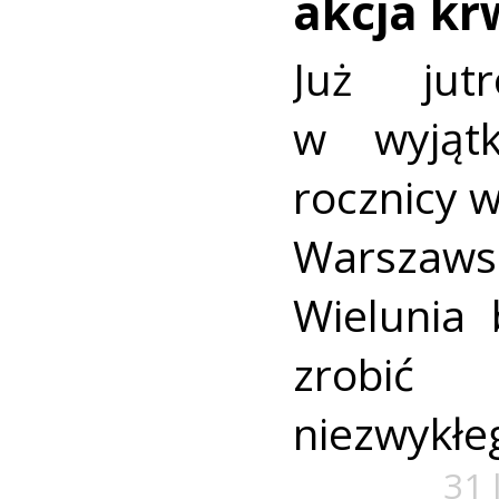
akcja k
Już jut
w wyjąt
rocznicy 
Warszaws
Wielunia 
zrobić
niezwykłe
31 