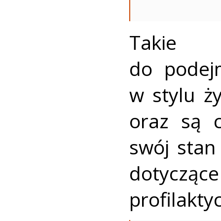
Takie 
do podej
w stylu ż
oraz są 
swój stan
dotycz
profilakty