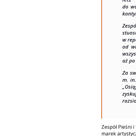
do wa
konty
Zespó
stuo
w rep
od wi
wszys
aż po
Za sw
m. in
„Osią
zysku
rozsi
Zespół Pieśni i
marek artystyc