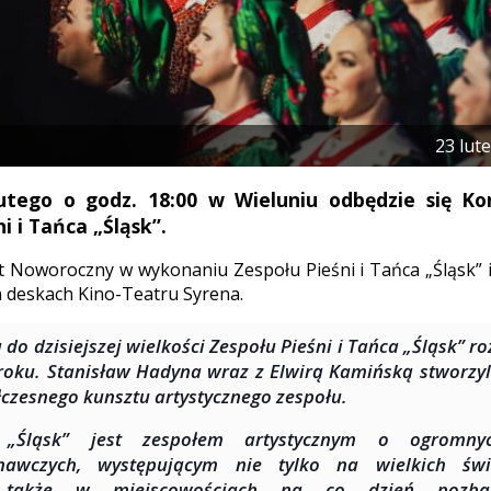
23 lut
utego o godz. 18:00 w Wieluniu odbędzie się K
i i Tańca „Śląsk”.
 Noworoczny w wykonaniu Zespołu Pieśni i Tańca „Śląsk” 
a deskach Kino-Teatru Syrena.
 do dzisiejszej wielkości Zespołu Pieśni i Tańca „Śląsk” ro
roku. Stanisław Hadyna wraz z Elwirą Kamińską stworzyl
czesnego kunsztu artystycznego zespołu.
 „Śląsk” jest zespołem artystycznym o ogromnyc
nawczych, występującym nie tylko na wielkich świ
 także w miejscowościach na co dzień pozba