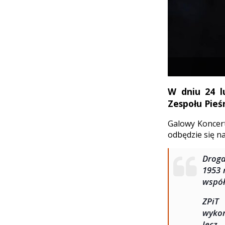
W dniu 24 l
Zespołu Pieśn
Galowy Koncert
odbędzie się n
Droga
1953 
współ
ZPiT
wyko
lecz