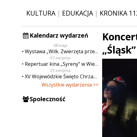
KULTURA
|
EDUKACJA
|
KRONIKA 11
Koncer
Kalendarz wydarzeń
08 maja
„Śląsk”
Wystawa „Wilk. Zwierzęta przeklęte”
07 sierpnia
Repertuar kina „Syreny” w Wieluniu w dn. od 7 do 13 sierpnia
23 sierpnia
XV Wojewódzkie Święto Chrzanu
Wszystkie wydarzenia >>
Społeczność