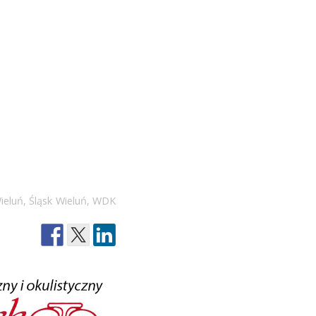
ieluń
,
Śląsk Wieluń
,
WDK