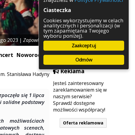
Rozrywka
Ciasteczka
Służby
Sport
Cookies wykorzystujemy w celach
analitycznych i personalizacji (w
Środowisko
tym zapamiętania Twojego
Szkolnictwo
wyboru poniżej).
Wydarzenia
ego 2023 |
Zapowiedzi
Zaakceptuj
Zapowiedzi
Zdrowie
oncert Noworoczny
Odmów
Reklama
im. Stanisława Hadyny
Jesteś zainteresowany
zareklamowaniem się w
zpoczęła się 1 lipca
naszym serwisie?
i solidne podstawy
Sprawdź dostępne
możliwości współpracy!
h możliwościach
Oferta reklamowa
atowych scenach,
wionych dostępu