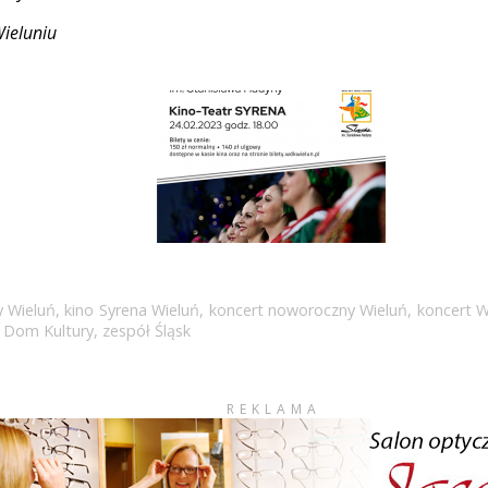
ieluniu
y Wieluń
,
kino Syrena Wieluń
,
koncert noworoczny Wieluń
,
koncert W
i Dom Kultury
,
zespół Śląsk
REKLAMA