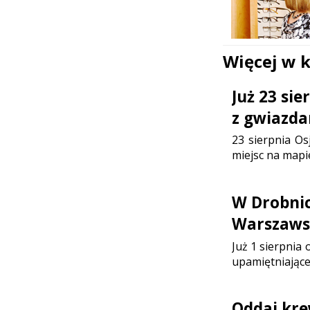
Więcej w 
Już 23 si
z gwiazda
23 sierpnia Os
miejsc na mapi
W Drobni
Warszaws
Już 1 sierpnia
upamiętniające
Oddaj kre