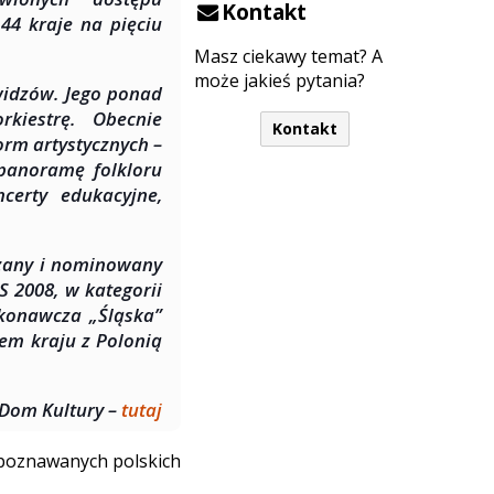
Kontakt
44 kraje na pięciu
Masz ciekawy temat? A
może jakieś pytania?
widzów. Jego ponad
rkiestrę. Obecnie
Kontakt
orm artystycznych –
panoramę folkloru
certy edukacyjne,
dzany i nominowany
S 2008, w kategorii
ykonawcza „Śląska”
em kraju z Polonią
 Dom Kultury –
tutaj
ozpoznawanych polskich