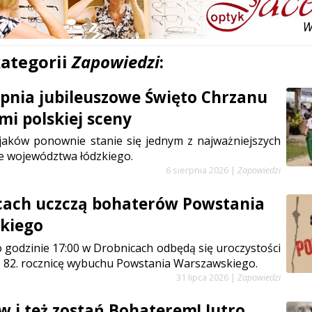
kategorii
Zapowiedzi
:
erpnia jubileuszowe Święto Chrzanu
mi polskiej sceny
jaków ponownie stanie się jednym z najważniejszych
e województwa łódzkiego.
6 sierpnia 2026
|
Zapowiedzi
cach uczczą bohaterów Powstania
kiego
 o godzinie 17:00 w Drobnicach odbędą się uroczystości
 82. rocznicę wybuchu Powstania Warszawskiego.
31 lipca 2026
|
Zapowiedzi
w i też zostań Bohaterem! Jutro