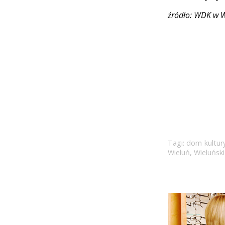
źródło: WDK w W
Tagi:
dom kultur
Wieluń
,
Wieluńsk