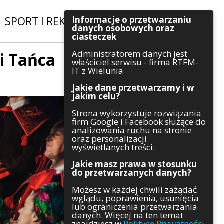
Informacje o przetwarzaniu
SPORT I REKREACJA
|
INWESTYCJE
danych osobowych oraz
ciasteczek
Administratorem danych jest
i Tańca
Szukaj
właściciel serwisu - firma RTFM-
IT z Wielunia
Jakie dane przetwarzamy i w
jakim celu?
Kategorie
Strona wykorzystuje rozwiązania
firm Google i Facebook służące do
Architektura
analizowania ruchu na stronie
Gospodarka
oraz personalizacji
Handel
wyświetlanych treści.
Infrastruktura
Jakie masz prawa w stosunku
Komunikaty
do przetwarzanych danych?
Kultura
Możesz w każdej chwili zażądać
Polityka
wglądu, poprawienia, usunięcia
Pozostałe
lub ograniczenia przetwarzania
Psychologia
danych. Więcej na ten temat
Rolnictwo
znajdziesz w
Polityce Prywatności