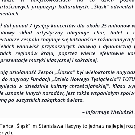
rtościowych propozycji kulturalnych. „Śląsk” odwiedził 
nentach.
ł dał ponad 7 tysięcy koncertów dla około 25 milionów 
sobowy skład artystyczny obejmuje chór, balet i o
ertuarze Zespołu znajduje się kilkanaście różnorodnych f
elkich widowisk przynoszących barwną i dynamiczną 
tkich regionów kraju, poprzez wielce efektowne kon
 prezentacje muzyki klasycznej i sakralnej.
oją działalność Zespół „Śląska” był wielokrotnie nagra
. do nagrody Fundacji „Dzieło Nowego Tysiąclecia”? TOTU
gnięcia w dziedzinie kultury chrześcijańskiej”. Klasa w
je uznanie innych narodów, jest także wspaniałym spoiw
aną po wszystkich zakątkach świata.
– informuje Wieluński
 Tańca „Śląsk” im. Stanisława Hadyny to jedna z najlepiej r
znych.