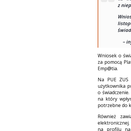
z nie
Wnios
listo
świad
– i
Wniosek o świ
za pomocą Plat
Emp@tia.
Na PUE ZUS s
użytkownika p
o świadczenie
na który wpły
potrzebne do k
Również zawi
elektronicznej
na profilu n