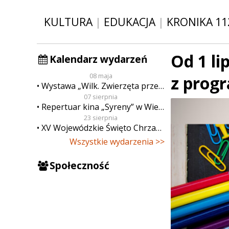
KULTURA
|
EDUKACJA
|
KRONIKA 11
Od 1 l
Kalendarz wydarzeń
08 maja
z prog
Wystawa „Wilk. Zwierzęta przeklęte”
07 sierpnia
Repertuar kina „Syreny” w Wieluniu w dn. od 7 do 13 sierpnia
23 sierpnia
XV Wojewódzkie Święto Chrzanu
Wszystkie wydarzenia >>
Społeczność