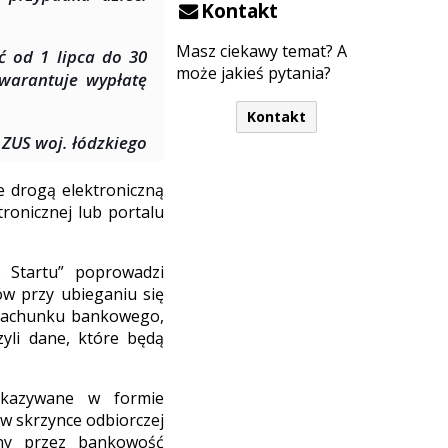
Kontakt
Masz ciekawy temat? A
 od 1 lipca do 30
może jakieś pytania?
gwarantuje wypłatę
Kontakt
 ZUS woj. łódzkiego
e drogą elektroniczną
ronicznej lub portalu
 Startu” poprowadzi
ów przy ubieganiu się
 rachunku bankowego,
yli dane, które będą
ekazywane w formie
 w skrzynce odbiorczej
ony przez bankowość