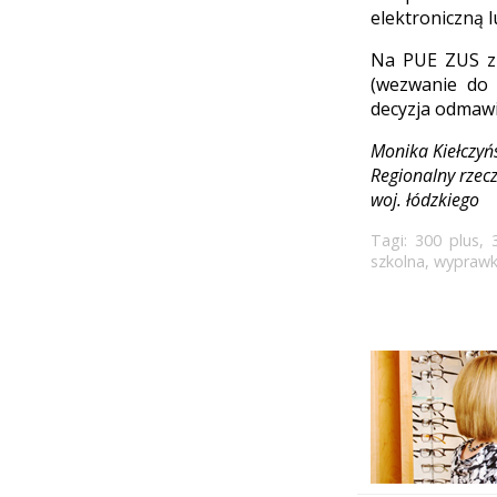
elektroniczną 
Na PUE ZUS zn
(wezwanie do 
decyzja odmawi
Monika Kiełczyń
Regionalny rzec
woj. łódzkiego
Tagi:
300 plus
,
szkolna
,
wyprawk