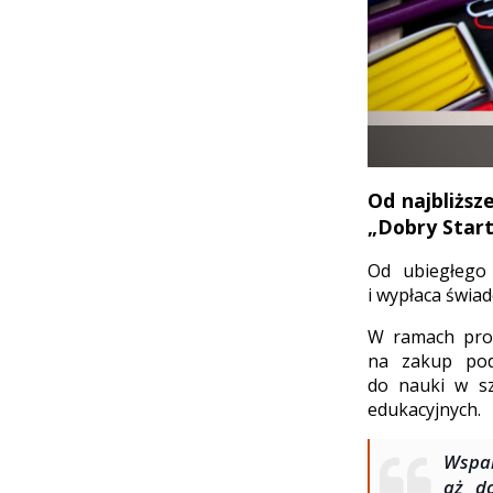
Od najbliższ
„Dobry Start
Od ubiegłego 
i wypłaca świad
W ramach prog
na zakup pod
do nauki w sz
edukacyjnych.
Wspa
aż d