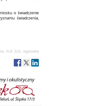
niosku o świadczenie
yznaniu świadczenia,
ów
,
PUE ZUS
,
wyprawka