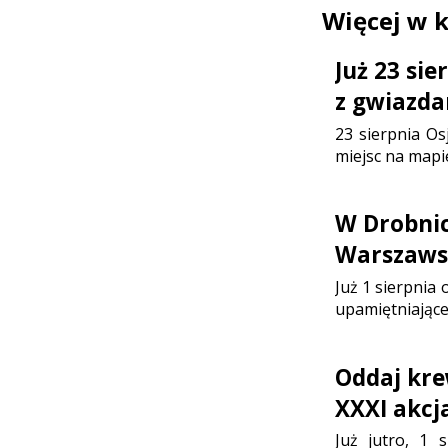
Więcej w 
Już 23 si
z gwiazda
23 sierpnia Os
miejsc na mapi
W Drobni
Warszaws
Już 1 sierpnia
upamiętniające
Oddaj kre
XXXI akc
Już jutro, 1 