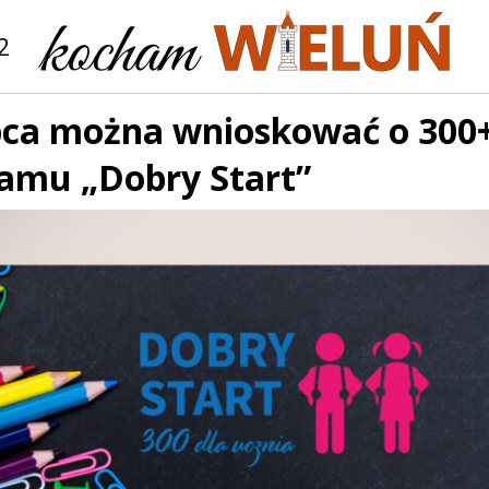
2
ipca można wnioskować o 300
ramu „Dobry Start”