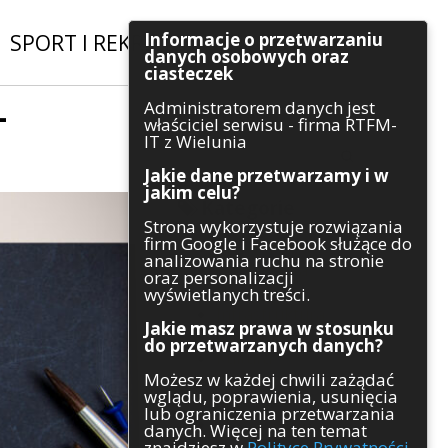
Informacje o przetwarzaniu
SPORT I REKREACJA
|
INWESTYCJE
danych osobowych oraz
ciasteczek
Administratorem danych jest
+
Szukaj
właściciel serwisu - firma RTFM-
IT z Wielunia
Jakie dane przetwarzamy i w
jakim celu?
Kategorie
Strona wykorzystuje rozwiązania
firm Google i Facebook służące do
Architektura
analizowania ruchu na stronie
Gospodarka
oraz personalizacji
Handel
wyświetlanych treści.
Infrastruktura
Jakie masz prawa w stosunku
Komunikaty
do przetwarzanych danych?
Kultura
Możesz w każdej chwili zażądać
Polityka
wglądu, poprawienia, usunięcia
Pozostałe
lub ograniczenia przetwarzania
Psychologia
danych. Więcej na ten temat
Rolnictwo
znajdziesz w
Polityce Prywatności