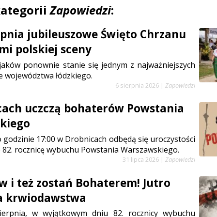
kategorii
Zapowiedzi
:
erpnia jubileuszowe Święto Chrzanu
mi polskiej sceny
jaków ponownie stanie się jednym z najważniejszych
e województwa łódzkiego.
6 sierpnia 2026
|
Zapowiedzi
cach uczczą bohaterów Powstania
kiego
 o godzinie 17:00 w Drobnicach odbędą się uroczystości
 82. rocznicę wybuchu Powstania Warszawskiego.
31 lipca 2026
|
Zapowiedzi
w i też zostań Bohaterem! Jutro
ja krwiodawstwa
sierpnia, w wyjątkowym dniu 82. rocznicy wybuchu