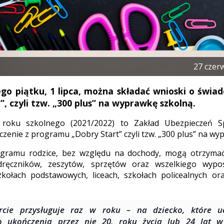
27 czer
ego piątku, 1 lipca, można składać wnioski o świa
”, czyli tzw. „300 plus” na wyprawkę szkolną.
roku szkolnego (2021/2022) to Zakład Ubezpieczeń Sp
czenie z programu „Dobry Start” czyli tzw. „300 plus” na wy
ramu rodzice, bez względu na dochody, mogą otrzymać
ręczników, zeszytów, sprzętów oraz wszelkiego wypo
kołach podstawowych, liceach, szkołach policealnych or
rcie przysługuje raz w roku – na dziecko, które u
o ukończenia przez nie 20. roku życia lub 24 lat w