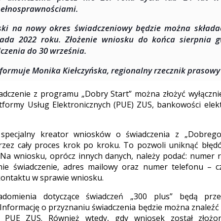
pełnosprawnościami.
ki na nowy okres świadczeniowy będzie można składać
pada 2022 roku. Złożenie wniosku do końca sierpnia 
czenia do 30 września.
nformuje Monika Kiełczyńska, regionalny rzecznik prasowy
adczenie z programu „Dobry Start” można złożyć wyłączni
formy Usług Elektronicznych (PUE) ZUS, bankowości elekt
pecjalny kreator wniosków o świadczenia z „Dobrego
rzez cały proces krok po kroku. To pozwoli uniknąć błęd
. Na wniosku, oprócz innych danych, należy podać: numer
nie świadczenie, adres mailowy oraz numer telefonu – cz
ontaktu w sprawie wniosku.
adomienia dotyczące świadczeń „300 plus” będą prz
. Informację o przyznaniu świadczenia będzie można znaleźć
a PUE ZUS. Również wtedy, gdy wniosek został złoż