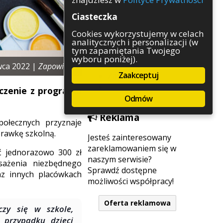
Rozrywka
Ciasteczka
Służby
Sport
Cookies wykorzystujemy w celach
analitycznych i personalizacji (w
Środowisko
tym zapamiętania Twojego
Szkolnictwo
wyboru poniżej).
Wydarzenia
wca 2022 |
Zapowiedzi
Zaakceptuj
Zapowiedzi
Zdrowie
dczenie z programu
Odmów
Reklama
ołecznych przyznaje
prawkę szkolną.
Jesteś zainteresowany
zareklamowaniem się w
 jednorazowo 300 zł
naszym serwisie?
sażenia niezbędnego
Sprawdź dostępne
az innych placówkach
możliwości współpracy!
Oferta reklamowa
czy się w szkole,
 przypadku dzieci