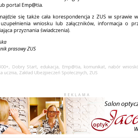
lub portal Emp@tia.
ajdzie się także cała korespondencja z ZUS w sprawie w
uzupełnienia wniosku lub załączników, informacja o prz
ająca przyznania świadczenia).
ska
znik prasowy ZUS
300+
,
Dobry Start
,
edukacja
,
Emp@tia
,
komunikat
,
nabór wniosk
a ucznia
,
Zakład Ubezpieczeń Społecznych
,
ZUS
REKLAMA